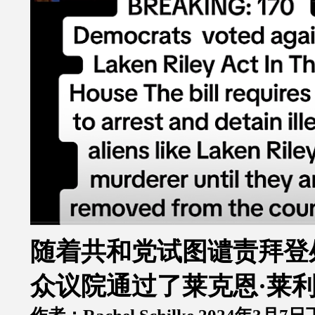
随着共和党试图谴责拜登
众议院通过了莱克恩·莱