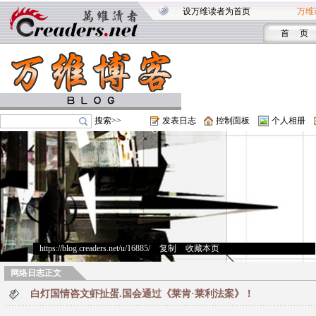
设万维读者为首页
万维
首 页
搜索>>
发表日志
控制面板
个人相册
https://blog.creaders.net/u/16885/
>
复制
>
收藏本页
网络日志正文
白灯国情咨文虾扯蛋.国会通过《莱肯·莱利法案》！