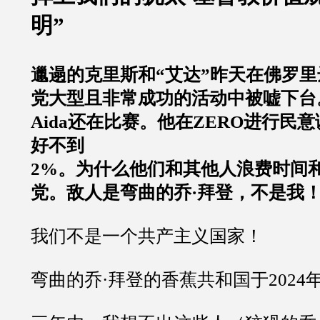
明
”
邋遢的克里斯和
“
艾达
”
昨天在佛罗里
党大型且非常成功的活动中被嘘下台
Aida
还在比赛。他在
ZERO
进行民意
好不到
2%
。为什么他们和其他人浪费时间
党。敌人是弯曲的乔
·
拜登，不是我
我们不是一个共产主义国家！
弯曲的乔
·
拜登的香蕉共和国于
2024