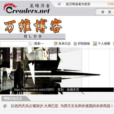
设万维读者为首页
万维
首 页
搜索>>
发表日志
控制面板
个人相册
https://blog.creaders.net/u/16885/
>
复制
>
收藏本页
网络日志正文
以色列天兵占领加沙.大局已定. 为西方文化和价值观的未来而战！