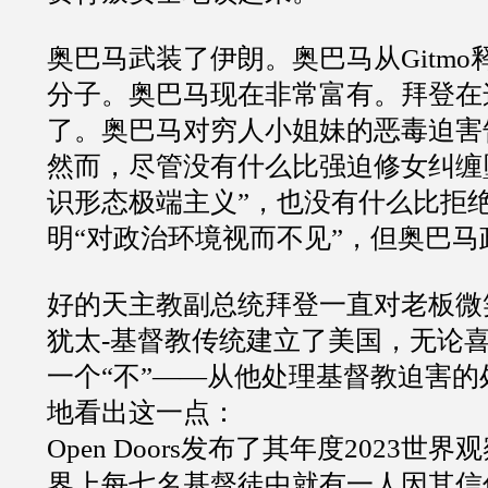
奥巴马武装了伊朗。奥巴马从
Gitmo
分子。奥巴马现在非常富有。拜登在
了。奥巴马对穷人小姐妹的恶毒迫害
然而，尽管没有什么比强迫修女纠缠
识形态极端主义
”
，也没有什么比拒
明
“
对政治环境视而不见
”
，但奥巴马
好的天主教副总统拜登一直对老板微
犹太
-
基督教传统建立了美国，无论
一个
“
不
”——
从他处理基督教迫害的
地看出这一点：
Open Doors
发布了其年度
2023
世界观
界上每七名基督徒中就有一人因其信