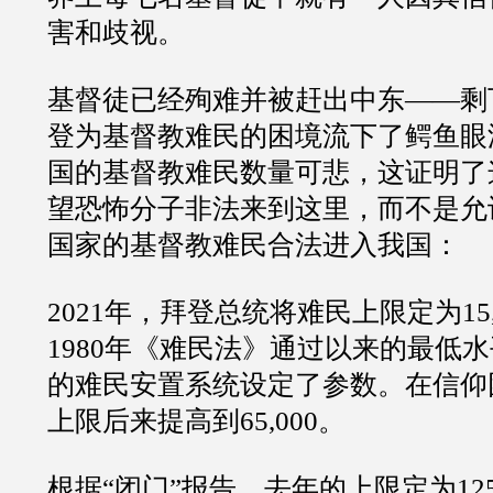
害和歧视。
基督徒已经殉难并被赶出中东
——
剩
登为基督教难民的困境流下了鳄鱼眼
国的基督教难民数量可悲，这证明了
望恐怖分子非法来到这里，而不是允
国家的基督教难民合法进入我国：
2021
年，拜登总统将难民上限定为
15
1980
年《难民法》通过以来的最低水
的难民安置系统设定了参数。在信仰
上限后来提高到
65,000
。
根据
“
闭门
”
报告，去年的上限定为
12