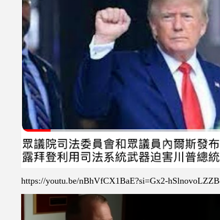
https://youtu.be/nBhVfCX1BaE?si=Gx2-hSlnovoLZZB