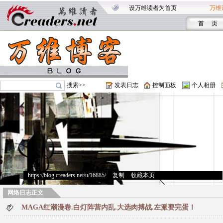
设万维读者为首页
万维
首 页
搜索>>
发表日志
控制面板
个人相册
https://blog.creaders.net/u/16885/
>
复制
>
收藏本页
网络日志正文
MAGA红潮漫卷.白灯阵营内乱.大选肉搏战.左派要完蛋！