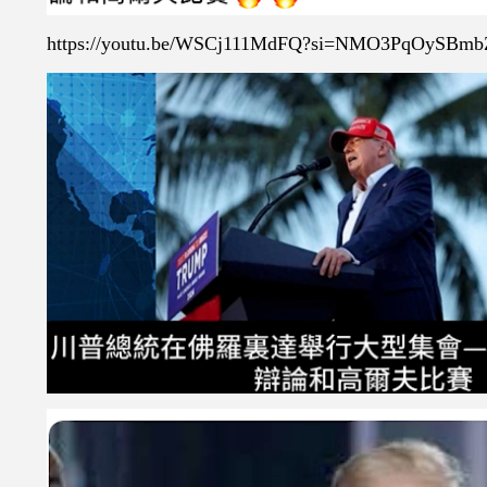
https://youtu.be/WSCj111MdFQ?si=NMO3PqOySBm