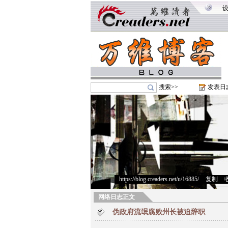
搜索>>
发表日
https://blog.creaders.net/u/16885/
>
复制
>
网络日志正文
伪政府流氓腐败州长被迫辞职