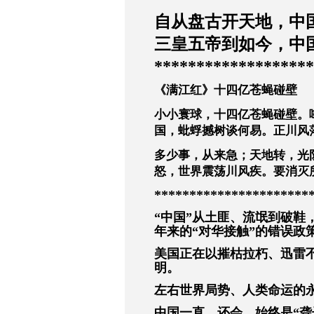
自从盘古开天地，中
三皇五帝到如今，中
*******************
《满江红》十四亿苍蝇碰壁
小小寰球，十四亿苍蝇碰壁。
国，蚍蜉撼树谈何易。正川风
多少事，从来急；天地转，光
怒，世界震荡川风疾。要消灭
**********************
“中国”从土匪、流氓到破鞋
年来的“对华接触”的错误政
美国正在以摧枯拉朽、迅雷不
明。
左右世界局势、人类命运的
中国一直、还会、始终是“聋