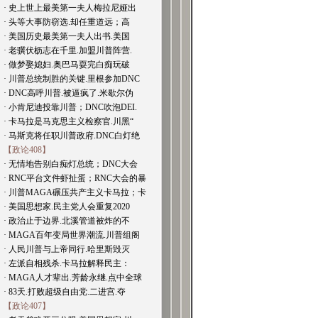
· 史上世上最美第一夫人梅拉尼娅出
· 头等大事防窃选.却任重道远；高
· 美国历史最美第一夫人出书.美国
· 老骥伏枥志在千里.加盟川普阵营.
· 做梦娶媳妇.奥巴马耍完白痴玩破
· 川普总统制胜的关键.里根参加DNC
· DNC高呼川普.被逼疯了.米歇尔伪
· 小肯尼迪投靠川普；DNC吹泡DEI.
· 卡马拉是马克思主义检察官.川黑“
· 马斯克将任职川普政府.DNC白灯绝
【政论408】
· 无情地告别白痴灯总统；DNC大会
· RNC平台文件虾扯蛋；RNC大会的暴
· 川普MAGA碾压共产主义卡马拉；卡
· 美国思想家.民主党人会重复2020
· 政治止于边界.北溪管道被炸的不
· MAGA百年变局世界潮流.川普组阁
· 人民川普与上帝同行.哈里斯毁灭
· 左派自相残杀.卡马拉解释民主：
· MAGA人才辈出.芳龄永继.点中全球
· 83天.打败超级自由党.二进宫.夺
【政论407】