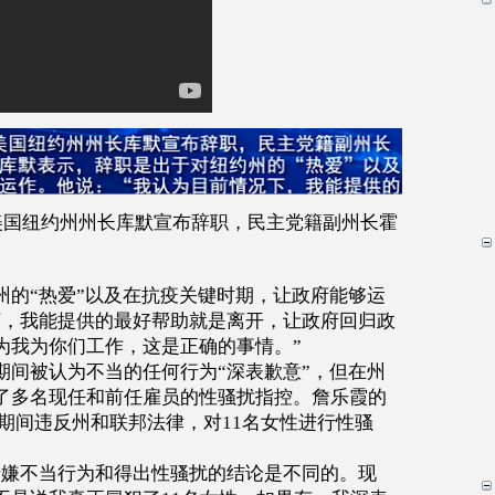
美国纽约州州长库默宣布辞职，民主党籍副州长霍
州的
“
热爱
”
以及在抗疫关键时期，让政府能够运
下，我能提供的最好帮助就是离开，让政府回归政
为我为你们工作，这是正确的事情。
”
期间被认为不当的任何行为
“
深表歉意
”
，但在州
了多名现任和前任雇员的性骚扰指控。詹乐霞的
期间违反州和联邦法律，对
11
名女性进行性骚
涉嫌不当行为和得出性骚扰的结论是不同的。现