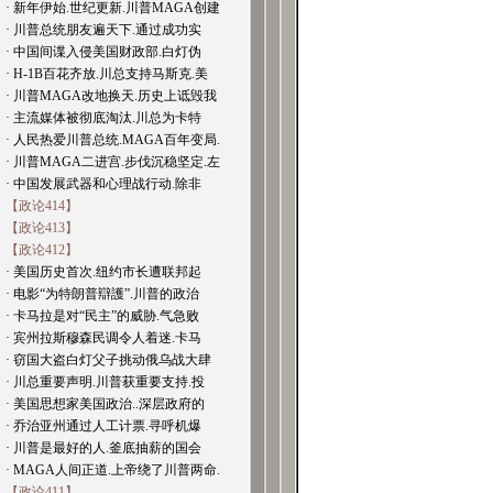
· 新年伊始.世纪更新.川普MAGA创建
· 川普总统朋友遍天下.通过成功实
· 中国间谍入侵美国财政部.白灯伪
· H-1B百花齐放.川总支持马斯克.美
· 川普MAGA改地换天.历史上诋毁我
· 主流媒体被彻底淘汰.川总为卡特
· 人民热爱川普总统.MAGA百年变局.
· 川普MAGA二进宫.步伐沉稳坚定.左
· 中国发展武器和心理战行动.除非
【政论414】
【政论413】
【政论412】
· 美国历史首次.纽约市长遭联邦起
· 电影“为特朗普辯護”.川普的政治
· 卡马拉是对“民主”的威胁.气急败
· 宾州拉斯穆森民调令人着迷.卡马
· 窃国大盗白灯父子挑动俄乌战大肆
· 川总重要声明.川普获重要支持.投
· 美国思想家美国政治..深层政府的
· 乔治亚州通过人工计票.寻呼机爆
· 川普是最好的人.釜底抽薪的国会
· MAGA人间正道.上帝绕了川普两命.
【政论411】