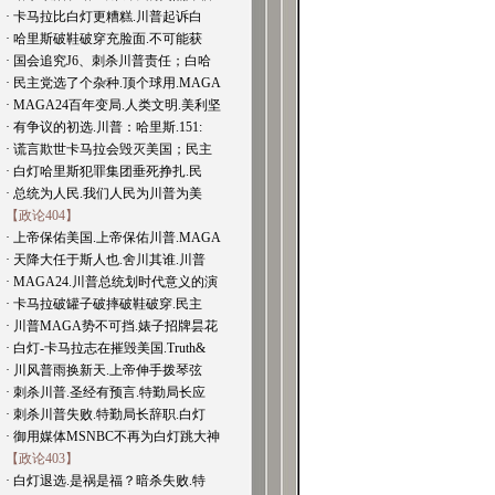
· 卡马拉比白灯更糟糕.川普起诉白
· 哈里斯破鞋破穿充脸面.不可能获
· 国会追究J6、刺杀川普责任；白哈
· 民主党选了个杂种.顶个球用.MAGA
· MAGA24百年变局.人类文明.美利坚
· 有争议的初选.川普：哈里斯.151:
· 谎言欺世卡马拉会毁灭美国；民主
· 白灯哈里斯犯罪集团垂死挣扎.民
· 总统为人民.我们人民为川普为美
【政论404】
· 上帝保佑美国.上帝保佑川普.MAGA
· 天降大任于斯人也.舍川其谁.川普
· MAGA24.川普总统划时代意义的演
· 卡马拉破罐子破摔破鞋破穿.民主
· 川普MAGA势不可挡.婊子招牌昙花
· 白灯-卡马拉志在摧毁美国.Truth&
· 川风普雨换新天.上帝伸手拨琴弦
· 刺杀川普.圣经有预言.特勤局长应
· 刺杀川普失败.特勤局长辞职.白灯
· 御用媒体MSNBC不再为白灯跳大神
【政论403】
· 白灯退选.是祸是福？暗杀失败.特