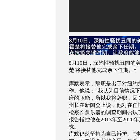
8
月
10
日，深陷性骚扰丑闻的
楚
将接替他完成余下任期。
*
库默表示，辞职是出于对纽约
作。他说：
“
我认为目前情况
府的职能，所以我将辞职，因
州长在新闻会上说，他对在任
检察长詹乐霞的调查期间否认
报告指控他在
2013
年至
2020
年
扰。
库默仍然坚持为自己辩护。
“