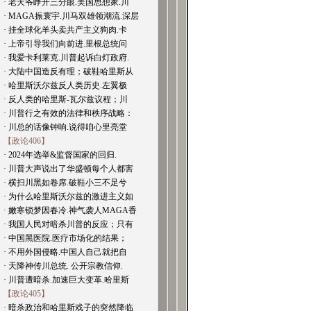
· 老天爷睁开三分眼.美国思想家.川
· MAGA振寰宇.川马双雄领潮流.深层
· 挂全球化羊头卖共产主义狗肉.卡
· 上帝引导我们向前进.里根总统问
· 我爱卡利莱克.川普起诉白灯政府.
· 大陆中国造反有理；破鞋哈里斯从
· 哈里斯沃尔兹反人类历史.左翼极
· 反人类的哈里斯-瓦尔兹议程；川
· 川普行之有效的法律和秩序战略：
· 川总的话像钟响.说得咱心里亮堂
【政论406】
· 2024年选举&监督国家的回归.
· 川普大声说出了华盛顿每个人都害
· 横扫川黑如卷席.破鞋小三不足兮
· 为什么哈里斯沃尔兹的激进主义如
· 嫩寒锁梦因春冷.神气袭人MAGA香
· 我国人民对暗杀川普的反应；只有
· 中国黑医院.医疗市场化的结果；
· 不用外国侵略.中国人自己就把自
· 天降神传川总统. 公开宗教信仰.
· 川普遭暗杀.加速巨大变革.哈里斯
【政论405】
· 暗杀政治和哈里斯戏子的突然降临