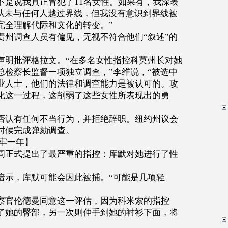
不是说我真正冒犯了
11
名女性。如果有，我深表
从未与任何人越过界线，但我没有意识到界线被
完全理解代际和文化的转变。
”
责州调查人员有偏见，无视不符合他们
“
叙述
”
的
。
声明批评格拉文。
“
在多名女性指控科莫州长对她
总检察长监督一项独立调查，
”
李维说，
“
被选中
业人士，他们的法律和调查能力是被认可的。攻
化这一过程，这削弱了这些女性所表现出的勇
否认有任何不当行为，并拒绝辞职。纽约州议会
时候完成弹劾调查。
牢一年】
周正式提出了最严重的指控：库默对她进行了性
暗示，库默可能会因此被捕。
“
可能是几项轻
察官伦德曼同意这一评估，因为科米索的指控
了她的臀部，另一次则伸手到她的衬衫下面，将