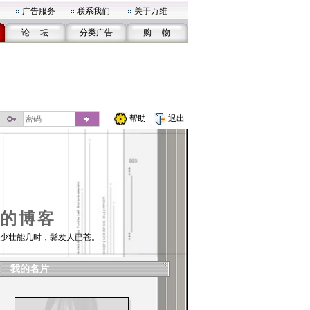
广告服务
联系我们
关于万维
论 坛
分类广告
购 物
帮助
退出
的博客
少壮能几时，鬓发人已苍。
我的名片