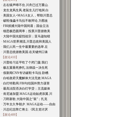
· 左右猿声啼不住.川舟已过万重山.
· 龙生龙凤生凤.老鼠生儿打地洞.白
· 美国女人=MAGA女人，帮助川普总
· 破鞋傀儡卡马拉不敢辩论.力图改
· FBI抓捕大陆中国间谍；国会立法
· 细思极恐圆周率；投票川普拯救美
· 大陆中国光腚找祖宗；亚马逊知错
· MAGA世界潮流.川普总统和美国人
· 我们人民一生中最重要的选举.左
· 川普总统拯救美国.在关键州口诛
【政论410】
· 川普给习近平吃了个闭门羹.我们
· 极左翼垂死挣扎.法律战一决生死
· 假新闻CNN专访破鞋卡马拉.卧槽.
· 白哈政府天魔解体大法无效.MAGA
· 白灯特勤局.FBI勾结国外势力谋害
· 最高法院否决白灯学贷；主流媒体
· 肯尼迪加盟.MAGA运动如虎添翼.川
· 刀郎新歌.大陆中国之“装”；扎克
· 万年太久争朝夕. MAGA运动——自由
· 川总纪念阵亡将士.《民主党讨厌
【政论409】