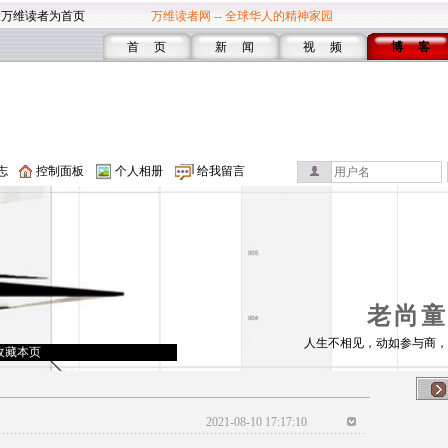
设万维读者为首页
万维读者网 -- 全球华人的精神家园
首 页
新 闻
视 频
博 客
志
控制面板
个人相册
给我留言
老尚童
人生不相见，动如参与商，
收藏本页
2021-08-10 17:17:10