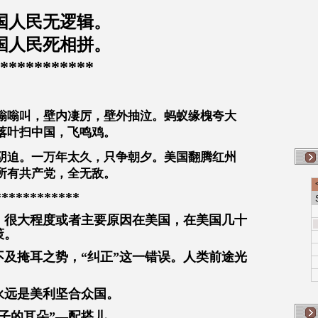
国人民无逻辑。
国人民死相拼。
***********
嗡嗡叫，壁内凄厉，壁外抽泣。蚂蚁缘槐夸大
落叶扫中国，飞鸣鸡。
阴迫。一万年太久，只争朝夕。美国翻腾红州
所有共产党，全无敌。
************
，很大程度或者主要原因在美国，在美国几十
策。
及掩耳之势，“纠正”这一错误。人类前途光
永远是美利坚合众国。
子的耳朵”—配搭儿。