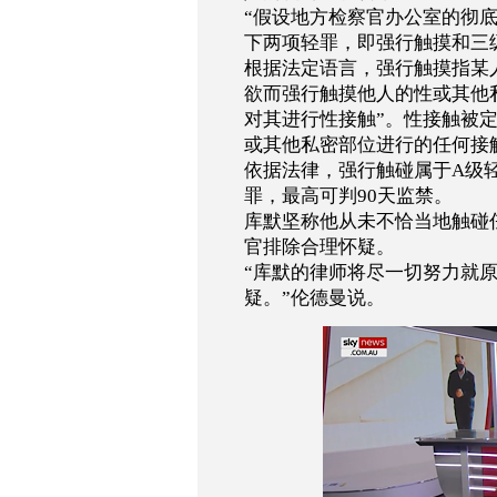
“
假设地方检察官办公室的彻
下两项轻罪，即强行触摸和三
根据法定语言，强行触摸指某
欲而强行触摸他人的性或其他
对其进行性接触
”
。性接触被
或其他私密部位进行的任何接
依据法律，强行触碰属于
A
级
罪，最高可判
90
天监禁。
库默坚称他从未不恰当地触碰
官排除合理怀疑。
“
库默的律师将尽一切努力就
疑。
”
伦德曼说。