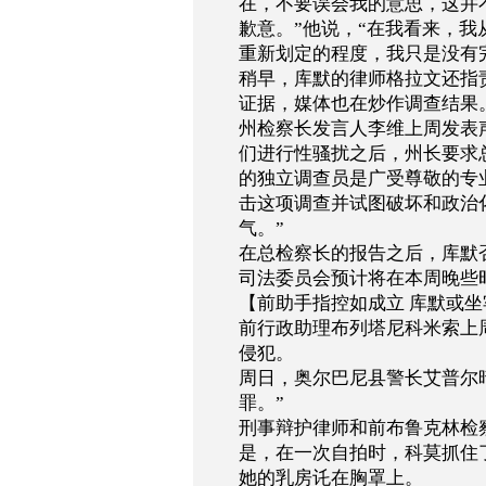
在，不要误会我的意思，这并
歉意。
”
他说，
“
在我看来，我
重新划定的程度，我只是没有
稍早，库默的律师格拉文还指
证据，媒体也在炒作调查结果
州检察长发言人李维上周发表
们进行性骚扰之后，州长要求
的独立调查员是广受尊敬的专
击这项调查并试图破坏和政治
气。
”
在总检察长的报告之后，库默
司法委员会预计将在本周晚些
【前助手指控如成立
库默或坐
前行政助理布列塔尼科米索上
侵犯。
周日，奥尔巴尼县警长艾普尔
罪。
”
刑事辩护律师和前布鲁克林检
是，在一次自拍时，科莫抓住
她的乳房讬在胸罩上。