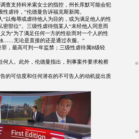
底调查支持科米索女士的指控，州长库默可能会犯
级性虐待，
”
伦德曼告诉福克斯新闻。
人
“
以侮辱或虐待他人为目的，或为满足他人的性
私密部位
”
。三级性虐待指某人
“
未经他人同意而
定义为
“
为了满足任何一方的性欲而对一个人的性
触
……
无论是直接的还是通过衣服。
”
轻罪，最高可判一年监禁；三级性虐待属
B
级轻
任何人。此外，伦德曼指出，刑事案件要求检察
原告的可信度和任何潜在的不可告人的动机提出质