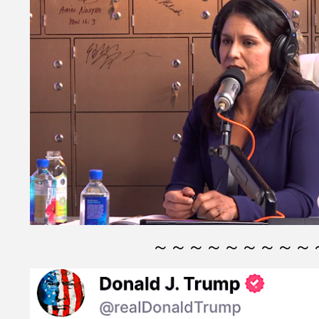
～～～～～～～～～