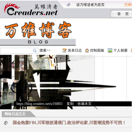
设万维读者为首页
万维
首 页
搜索>>
发表日志
控制面板
个人相册
https://blog.creaders.net/u/16885/
>
复制
>
收藏本页
网络日志正文
国会炮轰FBI.川军狠抓通俄门.政治评论家.川普潮流势不可挡！