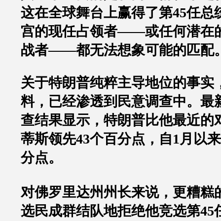
这在全球舞台上赢得了第
45
任总
宫的现任占领者
——
或任何潜在
战者
——
都无法想象可能的匹配
关于特朗普纯粹主导地位的事实
料，已经渗透到民意调查中。最
查结果显示，特朗普比他最近的
蒂斯领先
43
个百分点，自
1
月以来
分点。
对佛罗里达州州长来说，更糟糕
选民成群结队地拒绝他竞选第
45