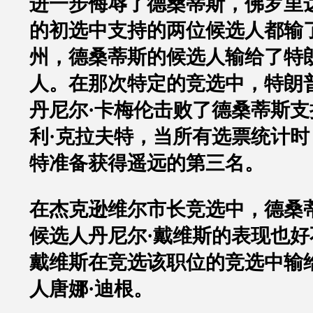
进一步侮辱了德桑蒂斯，佛罗里
的初选中支持的两位候选人都输
州，德桑蒂斯的候选人输给了特
人。在那次特定的竞选中，特朗
丹尼尔
·
卡梅伦击败了德桑蒂斯支
利
·
克拉夫特，当所有选票统计时
特准备获得遥远的第三名。
在杰克逊维尔市长竞选中，德桑
候选人丹尼尔
·
戴维斯的表现也好
戴维斯在竞选该职位的竞选中输
人唐娜
·
迪根。