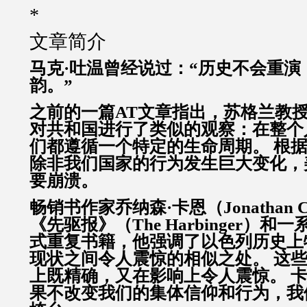
*
文章简介
马克·吐温曾经说过：“历史不会重演
韵。”
之前的一篇AT文章指出，苏格兰教授Alexa
对共和国进行了类似的观察：在整个
们都遵循一个特定的生命周期。 根
除非我们国家的行为发生巨大变化，
要崩溃。
畅销书作家乔纳森·卡恩（Jonathan 
《先驱报》（The Harbinger）
式重复书籍，他强调了以色列历史上
现状之间令人震惊的相似之处。 这
上既精确，又在影响上令人震惊。 
果不改变我们的集体信仰和行为，我