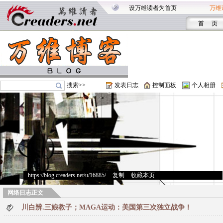
设万维读者为首页
万维
首 页
搜索>>
发表日志
控制面板
个人相册
https://blog.creaders.net/u/16885/
>
复制
>
收藏本页
网络日志正文
川白辨.三娘教子；MAGA运动：美国第三次独立战争！