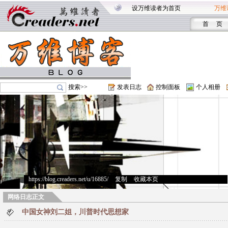
设万维读者为首页
万维
首 页
搜索>>
发表日志
控制面板
个人相册
https://blog.creaders.net/u/16885/
>
复制
>
收藏本页
网络日志正文
中国女神刘二姐，川普时代思想家