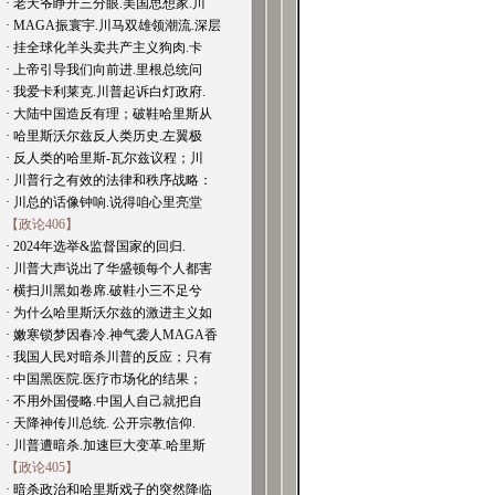
· 老天爷睁开三分眼.美国思想家.川
· MAGA振寰宇.川马双雄领潮流.深层
· 挂全球化羊头卖共产主义狗肉.卡
· 上帝引导我们向前进.里根总统问
· 我爱卡利莱克.川普起诉白灯政府.
· 大陆中国造反有理；破鞋哈里斯从
· 哈里斯沃尔兹反人类历史.左翼极
· 反人类的哈里斯-瓦尔兹议程；川
· 川普行之有效的法律和秩序战略：
· 川总的话像钟响.说得咱心里亮堂
【政论406】
· 2024年选举&监督国家的回归.
· 川普大声说出了华盛顿每个人都害
· 横扫川黑如卷席.破鞋小三不足兮
· 为什么哈里斯沃尔兹的激进主义如
· 嫩寒锁梦因春冷.神气袭人MAGA香
· 我国人民对暗杀川普的反应；只有
· 中国黑医院.医疗市场化的结果；
· 不用外国侵略.中国人自己就把自
· 天降神传川总统. 公开宗教信仰.
· 川普遭暗杀.加速巨大变革.哈里斯
【政论405】
· 暗杀政治和哈里斯戏子的突然降临