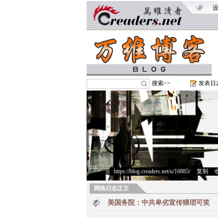
搜索>>
发表日
https://blog.creaders.net/u/16885/
>
复制
>
网络日志正文
美国务院：中共卑劣宣传猥琐可笑