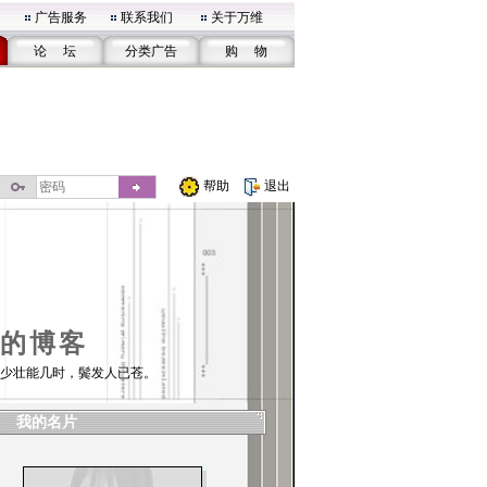
广告服务
联系我们
关于万维
论 坛
分类广告
购 物
帮助
退出
的博客
少壮能几时，鬓发人已苍。
我的名片