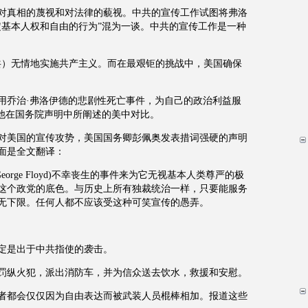
对真相的蔑视和对法律的藐视。中共的宣传工作试图将弗洛
定基本人权和自由的行为”混为一谈。中共的宣传工作是一种
共）无情地实施共产主义。而在最艰钜的挑战中，美国确保
用乔治·弗洛伊德的悲剧性死亡事件，为自己的政治利益服
了他在国务院声明中所阐述的美中对比。
对美国的宣传攻势，美国国务卿彭佩奥发表措词强硬的声明
面是全文翻译：
orge Floyd)不幸丧生的事件来为它无视基本人类尊严的极
这个政党的底色。与历史上所有独裁统治一样，只要能服务
无下限。任何人都不应该受这种可笑宣传的愚弄。
定是出于中共指使的袭击。
罚纵火犯，派出消防车，并为信众送去饮水，救援和安慰。
者都会仅仅因为自由表达而被武装人员棍棒相加。报道这些