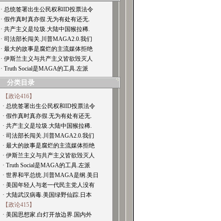
· 总统签署出生公民权和ID投票法令
· 假作真时真亦假.无为有处有还无.
· 共产主义是垃圾.大陆中国猴拉稀.
· 司法部长闯关.川普MAGA2.0.我们
· 最大的故事是腐烂的主流媒体拒绝
· 伊斯兰主义与共产主义皆欲毁灭人
· Truth Social是MAGA的工具.左派
分类目录
【政论416】
· 总统签署出生公民权和ID投票法令
· 假作真时真亦假.无为有处有还无.
· 共产主义是垃圾.大陆中国猴拉稀.
· 司法部长闯关.川普MAGA2.0.我们
· 最大的故事是腐烂的主流媒体拒绝
· 伊斯兰主义与共产主义皆欲毁灭人
· Truth Social是MAGA的工具.左派
· 世界和平总统.川普MAGA是纲.美日
· 美国年轻人与老一代民主党人没有
· 大陆武汉病毒.美国绿野仙踪.日本
【政论415】
· 美国思想家.白灯开放边界.国内外