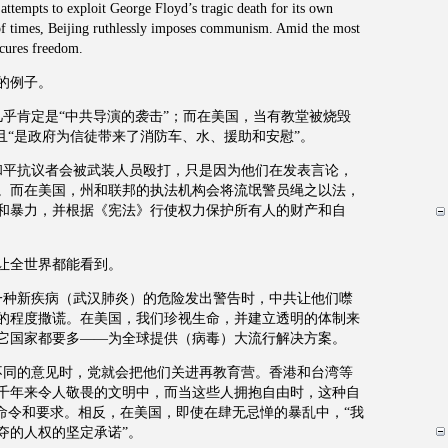
ttempts to exploit George Floyd’s tragic death for its own
t of times, Beijing ruthlessly imposes communism. Amid the most
ecures freedom.
的例子。
几乎肯定是“中共导演的袭击”；而在美国，当有教堂被烧毁
且“是政府为信徒带来了消防车、水、援助和安慰”。
和平抗议者会被武装人员殴打，只是因为他们在发表言论，
。而在美国，州和联邦的执法机构会将流氓警员绳之以法，
和暴力，并根据《宪法》行使权力保护所有人的财产和自
让全世界都能看到。
一种新疾病（武汉肺炎）的危险发出警告时，中共让他们噤
的程度撒谎。在美国，我们珍视生命，并建立透明的体制来
它国家都要多——为全球提供（病毒）大流行解决方案。
不同的意见时，党就会把他们关进再教育营。香港和台湾等
千年来令人敬畏的文明中，而当这些人拥抱自由时，这种自
的命令和要求。相反，在美国，即使在肆无忌惮的暴乱中，“我
夺的人权的坚定承诺”。