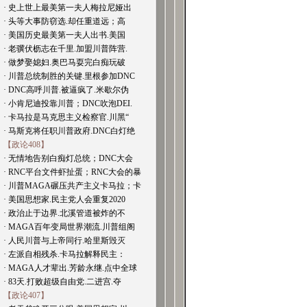
· 史上世上最美第一夫人梅拉尼娅出
· 头等大事防窃选.却任重道远；高
· 美国历史最美第一夫人出书.美国
· 老骥伏枥志在千里.加盟川普阵营.
· 做梦娶媳妇.奥巴马耍完白痴玩破
· 川普总统制胜的关键.里根参加DNC
· DNC高呼川普.被逼疯了.米歇尔伪
· 小肯尼迪投靠川普；DNC吹泡DEI.
· 卡马拉是马克思主义检察官.川黑“
· 马斯克将任职川普政府.DNC白灯绝
【政论408】
· 无情地告别白痴灯总统；DNC大会
· RNC平台文件虾扯蛋；RNC大会的暴
· 川普MAGA碾压共产主义卡马拉；卡
· 美国思想家.民主党人会重复2020
· 政治止于边界.北溪管道被炸的不
· MAGA百年变局世界潮流.川普组阁
· 人民川普与上帝同行.哈里斯毁灭
· 左派自相残杀.卡马拉解释民主：
· MAGA人才辈出.芳龄永继.点中全球
· 83天.打败超级自由党.二进宫.夺
【政论407】