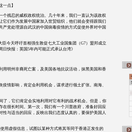
这一点】
由一个残忍的威权政权统治。几十年来，我们一直认为该政权
让它们作为发展中国家加入世贸组织，他们就会变得跟我们
共产党处理源自武汉的中国病毒疫情的方式促使外界对中国
大臣今天呼吁首相强生敦促七大工业国集团（G7）盟邦成立
周日快报：英国5年内可能正式承认台湾》
利用明州非裔死亡案，及美国各地抗议活动，抹黑美国和香
炎疫情影响，肯定会利用机会，谋求进行领土扩张。南海、
时间了，它们肯定会实地利用对它有利的战术机会。但是，你
存在很长时间。第一次，我们有一个川普政府，准备好回应
对性与适当的回应，反映出我们态度认真的，要保护美国人
在使用虚假信息，试图以某种方式将其等同于香港正发生的