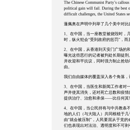
The Chinese Communist Party’s callous a
political gain will fail. During the bes
difficult challenges, the United States s
蓬佩奥在声明中列举了几个美中对比
1、在中国，当一座教堂被烧毁时，
时，纵火犯会“受到政府的惩罚”，而
2、在中国，从香港到天安门广场的
曝光这些恶行的记者被判处长期徒刑
并欢迎和平抗议，同时强力制止抢劫
由。
我们自由媒体的覆盖深入各个角落，
3、在中国，当医生和新闻工作者对
声并使其消失，还对死亡总数和疫情
提供治疗、治愈和承保——比任何其
4、在中国，当公民持有与中共教条
地的人们（与大陆人）共同根植于几
由“就会被压制”，人民要屈从于党
们也表现出对法治、透明度和不可剥