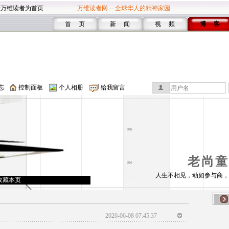
设万维读者为首页
万维读者网 -- 全球华人的精神家园
首 页
新 闻
视 频
博 客
志
控制面板
个人相册
给我留言
老尚童
人生不相见，动如参与商，
收藏本页
2020-06-08 07:45:37