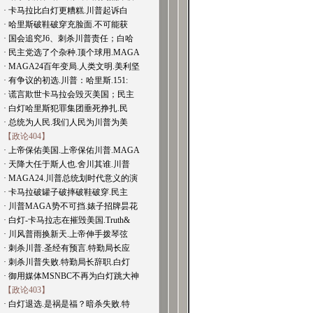
· 卡马拉比白灯更糟糕.川普起诉白
· 哈里斯破鞋破穿充脸面.不可能获
· 国会追究J6、刺杀川普责任；白哈
· 民主党选了个杂种.顶个球用.MAGA
· MAGA24百年变局.人类文明.美利坚
· 有争议的初选.川普：哈里斯.151:
· 谎言欺世卡马拉会毁灭美国；民主
· 白灯哈里斯犯罪集团垂死挣扎.民
· 总统为人民.我们人民为川普为美
【政论404】
· 上帝保佑美国.上帝保佑川普.MAGA
· 天降大任于斯人也.舍川其谁.川普
· MAGA24.川普总统划时代意义的演
· 卡马拉破罐子破摔破鞋破穿.民主
· 川普MAGA势不可挡.婊子招牌昙花
· 白灯-卡马拉志在摧毁美国.Truth&
· 川风普雨换新天.上帝伸手拨琴弦
· 刺杀川普.圣经有预言.特勤局长应
· 刺杀川普失败.特勤局长辞职.白灯
· 御用媒体MSNBC不再为白灯跳大神
【政论403】
· 白灯退选.是祸是福？暗杀失败.特