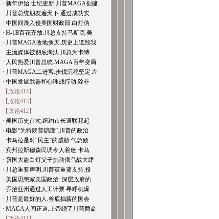
· 新年伊始.世纪更新.川普MAGA创建
· 川普总统朋友遍天下.通过成功实
· 中国间谍入侵美国财政部.白灯伪
· H-1B百花齐放.川总支持马斯克.美
· 川普MAGA改地换天.历史上诋毁我
· 主流媒体被彻底淘汰.川总为卡特
· 人民热爱川普总统.MAGA百年变局.
· 川普MAGA二进宫.步伐沉稳坚定.左
· 中国发展武器和心理战行动.除非
【政论414】
【政论413】
【政论412】
· 美国历史首次.纽约市长遭联邦起
· 电影“为特朗普辯護”.川普的政治
· 卡马拉是对“民主”的威胁.气急败
· 宾州拉斯穆森民调令人着迷.卡马
· 窃国大盗白灯父子挑动俄乌战大肆
· 川总重要声明.川普获重要支持.投
· 美国思想家美国政治..深层政府的
· 乔治亚州通过人工计票.寻呼机爆
· 川普是最好的人.釜底抽薪的国会
· MAGA人间正道.上帝绕了川普两命.
【政论411】