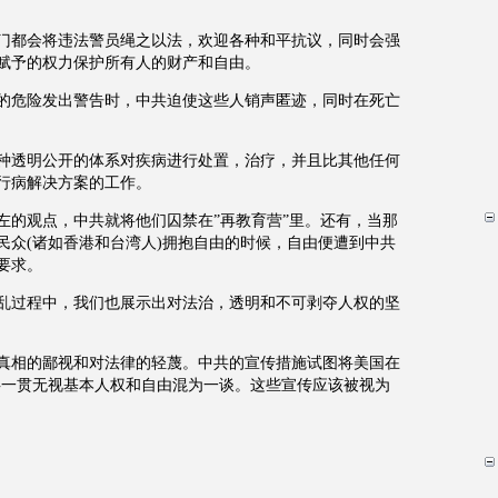
门都会将违法警员绳之以法，欢迎各种和平抗议，同时会强
赋予的权力保护所有人的财产和自由。
的危险发出警告时，中共迫使这些人销声匿迹，同时在死亡
种透明公开的体系对疾病进行处置，治疗，并且比其他任何
行病解决方案的工作。
左的观点，中共就将他们囚禁在”再教育营”里。还有，当那
民众(诸如香港和台湾人)拥抱自由的时候，自由便遭到中共
要求。
乱过程中，我们也展示出对法治，透明和不可剥夺人权的坚
真相的鄙视和对法律的轻蔑。中共的宣传措施试图将美国在
共一贯无视基本人权和自由混为一谈。这些宣传应该被视为