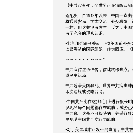
【中共没有变，全世界正在清醒认知
蓬配奥：自1949年以来，中国一直
将通过贸易、学术交流、外交联络、
一样。但这并没有发生！反之，中国
有了充分的现实认识。
•北京加强箝制香港，7位英国前外交
监督香港的国际组织，作为回应。《
～～～～～～～～～*
中共宣传虚假信传，借此转移焦点。
港民主运动。
中共趁著美国骚乱、世界中共病毒肺
印度边境或侵略台湾。
•中国共产党在这(野心)上进行很长
发现的每个问题都存在威胁，威胁已
中共说，这是不可接受的，并采取针
民免受中国共产党行为威胁。
•对于美国城市正发生的事情，中共