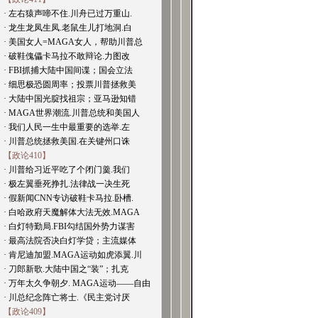
· 左右猿声啼不住.川舟已过万重山.
· 龙生龙凤生凤.老鼠生儿打地洞.白
· 美国女人=MAGA女人，帮助川普总
· 破鞋傀儡卡马拉不敢辩论.力图改
· FBI抓捕大陆中国间谍；国会立法
· 细思极恐圆周率；投票川普拯救美
· 大陆中国光腚找祖宗；亚马逊知错
· MAGA世界潮流.川普总统和美国人
· 我们人民一生中最重要的选举.左
· 川普总统拯救美国.在关键州口诛
【政论410】
· 川普给习近平吃了个闭门羹.我们
· 极左翼垂死挣扎.法律战一决生死
· 假新闻CNN专访破鞋卡马拉.卧槽.
· 白哈政府天魔解体大法无效.MAGA
· 白灯特勤局.FBI勾结国外势力谋害
· 最高法院否决白灯学贷；主流媒体
· 肯尼迪加盟.MAGA运动如虎添翼.川
· 刀郎新歌.大陆中国之“装”；扎克
· 万年太久争朝夕. MAGA运动——自由
· 川总纪念阵亡将士.《民主党讨厌
【政论409】