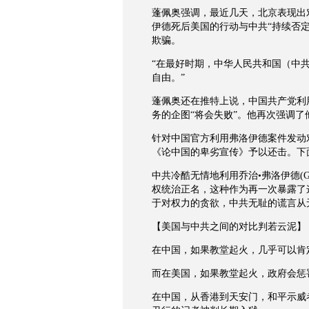
蓬佩奥强调，最近几天，北京表现出
伊德死后美国的行动与中共“持续否
欺骗。
“在最好时期，中华人民共和国（中
自由。”
蓬佩奥还在推特上说，中国共产党利
务的企图“将会失败”。他再次强调
针对中国官方利用弗洛伊德案件发动
《论中国的卑劣宣传》予以还击。下
中共冷酷无情地利用乔治•弗洛伊德(Ge
权统治正名，这种作为再一次暴露了
于对权力的贪欲，中共无耻的谎言从
【美国与中共之间的对比判若云泥】
在中国，如果教堂起火，几乎可以肯
而在美国，如果教堂起火，政府会惩
在中国，从香港到天安门，和平示威