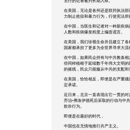
丑行的记者被判长期入狱。
在美国，无论是各州还是联邦执法部
力制止抢掠和暴力行为，行使宪法所
在中国，当医生和记者对一种新疾病
人数和疾病爆发程度上编造谎言。
在美国，我们珍视生命并且建立了各
国家都承担了更多为全世界寻求大流
在中国，如果民众持有与中共教条相
些同样植根于延续数千年伟大文明的
的摧残，民众只能服从中共的支配和
在美国，恰恰相反，即便是在严重骚
定承诺。
近日来，北京一直表现出它一贯的对
乔治•弗洛伊德死后采取的行动与中
欺诈行为。
即便是在最好的时代，
中国也在无情地推行共产主义。