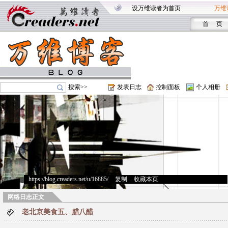
设万维读者为首页
万维
首 页
搜索>>
发表日志
控制面板
个人相册
https://blog.creaders.net/u/16885/
>
复制
>
收藏本页
网络日志正文
老北京美食五、腊八醋