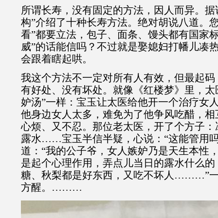
所谓长寿，没有固定的方法，因人而异。据
构”介绍了十种长寿方法。绝对胡说八道。您
看”都要立法，包子、面条、馒头都有国家标
威”的话能信吗？不过就是娶媳妇打幡儿凑热
会跟着瞎起哄。
我这个方法不一定对所有人有效，但最起码
有好处、没有坏处。就像《红楼梦》里，太
妒汤”一样：宝玉让太医给他开一个治疗女
他身边女人太多，难免为了他争风吃醋，相
心烦、又不忍。那位老太医，开了个方子：
露水……宝玉半信半疑，心说：“这能管用吗
道：“我的公子爷，女人嫉妒乃是天生本性
是起个心理作用，弄点儿当日的露水什么的
糖、秋梨都是好东西，又吃不坏人………”
方醒。………