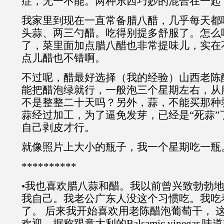
症，无一不能。两种东西巧妙的混合在一起
我家里到现在一直常备腊八醋，几乎每天都
头蒜、两三勺醋。吃得别提多舒服了。怎么
了，菜里面加点腊八醋也非常提味儿，实在
点儿醋也不错啊。
不过呢，醋最好选择（我的经验）山西老陈
能把醋泡绿就行，一般泡三个星期左右，从
不是整整二十天吗？另外，蒜，不能买那种
蒜经过加工，为了逼免发芽，已经是“死蒜”
自己剥皮才行。
就像照片上大小的瓶子，我一个星期吃一瓶
**********
•我也喜欢腊八蒜和醋。我以前曾兴致勃勃
我自己。我老公广东人没这个习惯吃。我吃
了。 后来我开始喜欢用老陈醋泡葡萄干， 
欢迎，据称跟意大利的Balsamic vinegar