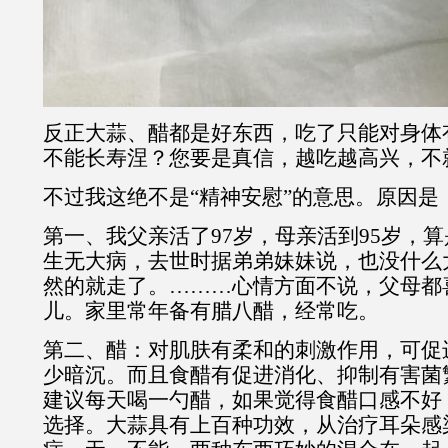
反正大蒜、醋都是好东西，吃了只能对身体
不能长寿涅？您要是真信，越吃越高兴，不
不过我这绝不是“精神安慰”的意思。原因是
第一、我父亲活了97岁，母亲活到95岁，
生无大病，去世时据弟弟妹妹说，也没什么
然的就走了。………心情方面不说，父母都
儿。家里常年备有腊八醋，经常吃。
第二、醋：对肌肤有柔和的刺激作用，可促
少暗沉。而且食醋有促进消化、抑制有害菌
建议每天喝一勺醋，如果觉得食醋口感不好
选择。大蒜具有上百种功效，从治疗耳朵感