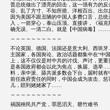
普总统做出了漂亮的回击，这一强有力的反
谷、乱了方寸、不知所措、洋相百出、出尔
因为美国不跟丑陋的中国人多费口舌，总统
入，一箭穿心，泰山压顶。直接讲，《福克
确无误、一清二白。就是【中国病毒】……
～～～～～～～～～～
不论英国、德国、法国还是意大利、西班牙
主国家，各国舆论、政治话题都集中在“中国
上，这不仅仅是对中共的讨伐、声讨，更重
是各国政府都会以此为焦点，换届、选举…
料，亲中派、舔共派多数会下台，届时就有
前任政府责任的同时，中国会成为攻击、惩
儿，賠到姥姥家了……
～～～～～～～～～～
祸国殃民共产党，罪恶滔天、罄竹难书