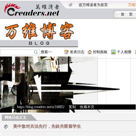
设万维读者为首页
万维
首 页
搜索>>
发表日志
控制面板
个人相册
https://blog.creaders.net/u/16885/
>
复制
>
收藏本页
网络日志正文
美中敌对兵法先行，先砍共匪留学生