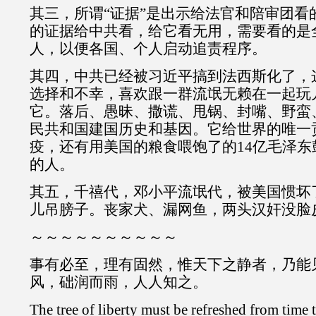
其三，所谓“证据”是出示给法官和陪审团看
的证据给中共看，给它看无用，需要看的是
人，以便各国、个人启动追责程序。
其四，中共已经被习近平搞到法西斯化了，
选择和不幸，喜欢跟一群流氓无赖在一起玩
它。落后、愚昧、撒谎、甩锅、封嘴、野蛮
民共和国建国历史和基因。它给世界的唯一
疫，还有用美国的粮食喂饱了的14亿毛泽
的人。
其五，千禧代，邓小平流氓代，被美国惯坏
儿吊膀子。丧家犬、漏网鱼，两头汉奸没脸
～～～～～～～～～～
事有必至，理有固然，惟天下之静者，乃能
风，础润而雨，人人知之。
The tree of liberty must be refreshed from time 