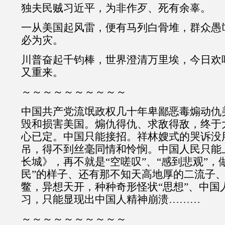
独夫民贼习近平，为非作歹、死有余辜。
一从美国起风雷，便有马列白骨堆，群众愚
必为灾。
川普奋起千钧棒，世界澄清万里埃，今日欢
又重来。
～～～～～～～～～～
中国共产党流氓政权几十年卑鄙恶毒煽动仇
毁和损害美国。煽仇得仇、求敌得敌，终于
心已定。中国只能接招。祥林嫂式的哭诉没
吊，得不到丝毫同情和怜悯。中国人民只能
长城》，再不就是“空嗟叹”、“感到悲观”，
民”的样子、还有那不知天高地厚的二流子、
鳖，异想天开，种种奇形怪状“思想”、中国
习，只能显现出中国人精神崩溃………
～～～～～～～～～～