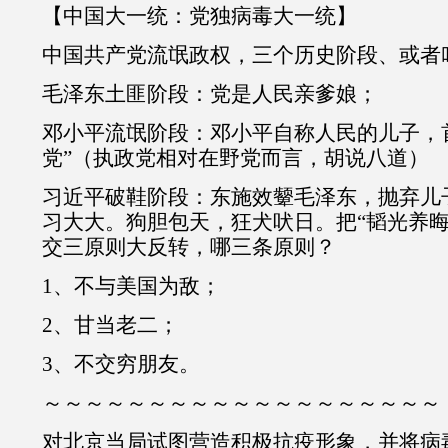
【中国大一统：党独病毒大一统】
中国共产党流氓政权，三个历史阶段、或者
毛泽东土匪阶段：党是人民亲爹娘；
邓小平流氓阶段：邓小平自称人民的儿子，
党”（执政党相对在野党而言，胡说八道）
习近平破鞋阶段：东施效颦毛泽东，抛弃儿
习大大。狗胆包天，狂犬吠日。把“韬光养晦
交三原则大反转，哪三条原则？
1、不与美国为敌；
2、甘当老二；
3、不交穷朋友。
～～～～～～～～～～～～～～～～～～～
对北京当局试图营造积极抗疫形象，并将病