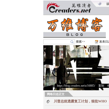
搜索>>
发表日
https://blog.creaders.net/u/16885/
>
复制
>
网络日志正文
川普总统透露复工计划，狠批WHO