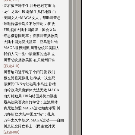
· 左右猿声啼不住.川舟已过万重山.
· 龙生龙凤生凤.老鼠生儿打地洞.白
· 美国女人=MAGA女人，帮助川普总
· 破鞋傀儡卡马拉不敢辩论.力图改
· FBI抓捕大陆中国间谍；国会立法
· 细思极恐圆周率；投票川普拯救美
· 大陆中国光腚找祖宗；亚马逊知错
· MAGA世界潮流.川普总统和美国人
· 我们人民一生中最重要的选举.左
· 川普总统拯救美国.在关键州口诛
【政论410】
· 川普给习近平吃了个闭门羹.我们
· 极左翼垂死挣扎.法律战一决生死
· 假新闻CNN专访破鞋卡马拉.卧槽.
· 白哈政府天魔解体大法无效.MAGA
· 白灯特勤局.FBI勾结国外势力谋害
· 最高法院否决白灯学贷；主流媒体
· 肯尼迪加盟.MAGA运动如虎添翼.川
· 刀郎新歌.大陆中国之“装”；扎克
· 万年太久争朝夕. MAGA运动——自由
· 川总纪念阵亡将士.《民主党讨厌
【政论409】