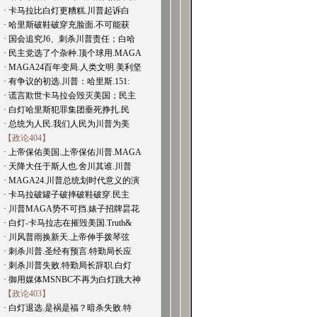
· 卡马拉比白灯更糟糕.川普起诉白
· 哈里斯破鞋破穿充脸面.不可能获
· 国会追究J6、刺杀川普责任；白哈
· 民主党选了个杂种.顶个球用.MAGA
· MAGA24百年变局.人类文明.美利坚
· 有争议的初选.川普：哈里斯.151:
· 谎言欺世卡马拉会毁灭美国；民主
· 白灯哈里斯犯罪集团垂死挣扎.民
· 总统为人民.我们人民为川普为美
【政论404】
· 上帝保佑美国.上帝保佑川普.MAGA
· 天降大任于斯人也.舍川其谁.川普
· MAGA24.川普总统划时代意义的演
· 卡马拉破罐子破摔破鞋破穿.民主
· 川普MAGA势不可挡.婊子招牌昙花
· 白灯-卡马拉志在摧毁美国.Truth&
· 川风普雨换新天.上帝伸手拨琴弦
· 刺杀川普.圣经有预言.特勤局长应
· 刺杀川普失败.特勤局长辞职.白灯
· 御用媒体MSNBC不再为白灯跳大神
【政论403】
· 白灯退选.是祸是福？暗杀失败.特