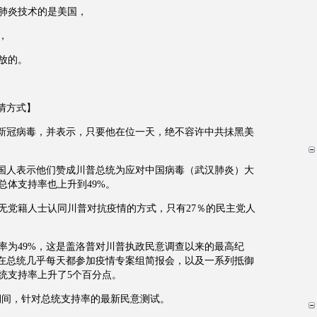
肺炎技术的是美国，
，
放的。
情方式】
呼新冠病毒，并表示，只要他在位一天，绝不容许中共抺黑美
美国人表示他们赞成川普总统为应对中国病毒（武汉肺炎）大
总体支持率也上升到49%。
的无党籍人士认同川普对抗疫情的方式，只有27％的民主党人
率为49%，这是盖洛普对川普执政民意调查以来的最高纪
。在总统几乎每天都参加疫情专案组简报会，以及一系列抵御
统支持率上升了5个百分点。
期间，针对总统支持率的最新民意测试。