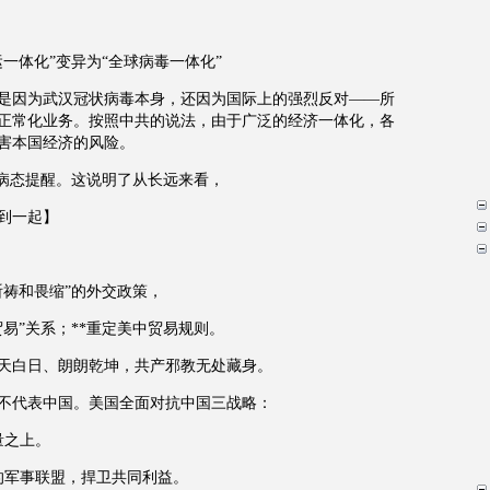
一体化”变异为“全球病毒一体化”
是因为武汉冠状病毒本身，还因为国际上的强烈反对——所
正常化业务。按照中共的说法，由于广泛的经济一体化，各
害本国经济的风险。
个病态提醒。这说明了从长远来看，
到一起】
祈祷和畏缩”的外交政策，
贸易”关系；**重定美中贸易规则。
天白日、朗朗乾坤，共产邪教无处藏身。
不代表中国。美国全面对抗中国三战略：
量之上。
的军事联盟，捍卫共同利益。