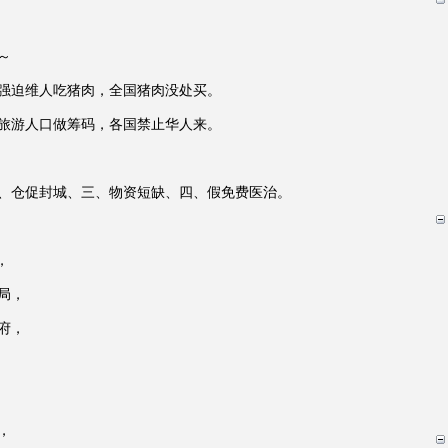
～
强迫维人吃猪肉，全国猪肉没处买。
旅游人口做筹码，各国禁止华人来。
、仓促封城、三、物资短缺、四、假免费医治。
，
局，
府，
，