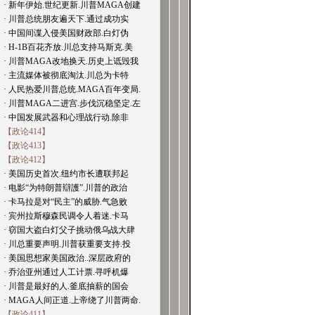
· 新年伊始.世纪更新.川普MAGA创建
· 川普总统朋友遍天下.通过成功实
· 中国间谍入侵美国财政部.白灯伪
· H-1B百花齐放.川总支持马斯克.美
· 川普MAGA改地换天.历史上诋毁我
· 主流媒体被彻底淘汰.川总为卡特
· 人民热爱川普总统.MAGA百年变局.
· 川普MAGA二进宫.步伐沉稳坚定.左
· 中国发展武器和心理战行动.除非
【政论414】
【政论413】
【政论412】
· 美国历史首次.纽约市长遭联邦起
· 电影“为特朗普辯護”.川普的政治
· 卡马拉是对“民主”的威胁.气急败
· 宾州拉斯穆森民调令人着迷.卡马
· 窃国大盗白灯父子挑动俄乌战大肆
· 川总重要声明.川普获重要支持.投
· 美国思想家美国政治..深层政府的
· 乔治亚州通过人工计票.寻呼机爆
· 川普是最好的人.釜底抽薪的国会
· MAGA人间正道.上帝绕了川普两命.
【政论411】