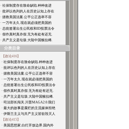
· 社保制度存在致命缺陷.种种改进
· 批评以色列的人在历史认知上存在
· 拯救美国法案.公平公正选举不容
· 一万年太久.现在就必须把美国的
· 总统签署出生公民权和ID投票法令
· 假作真时真亦假.无为有处有还无.
· 共产主义是垃圾.大陆中国猴拉稀.
分类目录
【政论416】
· 社保制度存在致命缺陷.种种改进
· 批评以色列的人在历史认知上存在
· 拯救美国法案.公平公正选举不容
· 一万年太久.现在就必须把美国的
· 总统签署出生公民权和ID投票法令
· 假作真时真亦假.无为有处有还无.
· 共产主义是垃圾.大陆中国猴拉稀.
· 司法部长闯关.川普MAGA2.0.我们
· 最大的故事是腐烂的主流媒体拒绝
· 伊斯兰主义与共产主义皆欲毁灭人
【政论415】
· 美国思想家.白灯开放边界.国内外