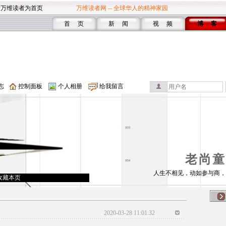
设万维读者为首页
万维读者网 -- 全球华人的精神家园
首 页
新 闻
视 频
博 客
志
控制面板
个人相册
给我留言
老尚童
人生不相见，动如参与商，
收藏本页
2020-03-28 11:01:32