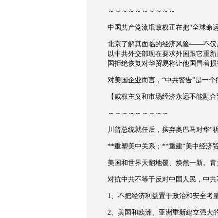
～～～～～～～～～～
中国共产党流氓政权正在把“全球命运
北京了解其面临的经济风险——不仅
以中共外交部现在要求外国跟它重新
国拒绝恢复对华贸易将让他国冒着损
对美国企业而言，“中共警告”是一
【威权主义和市场经济永远不能融合
～～～～～～～～～
川普总统就任后，摈弃奥巴马对华“
**重塑美中关系；**重建“美中经济
美国和世界天翻地覆、焕然一新。青
对抗中共不等于反对中国人民，中共
1、不把经济利益置于政治和安全考
2、美国和欧洲、亚洲重新建立强大