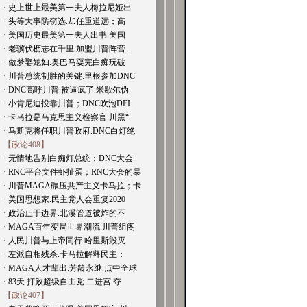
· 史上世上最美第一夫人梅拉尼娅出
· 头等大事防窃选.却任重道远；高
· 美国历史最美第一夫人出书.美国
· 老骥伏枥志在千里.加盟川普阵营.
· 做梦娶媳妇.奥巴马耍完白痴玩破
· 川普总统制胜的关键.里根参加DNC
· DNC高呼川普.被逼疯了.米歇尔伪
· 小肯尼迪投靠川普；DNC吹泡DEI.
· 卡马拉是马克思主义检察官.川黑“
· 马斯克将任职川普政府.DNC白灯绝
【政论408】
· 无情地告别白痴灯总统；DNC大会
· RNC平台文件虾扯蛋；RNC大会的暴
· 川普MAGA碾压共产主义卡马拉；卡
· 美国思想家.民主党人会重复2020
· 政治止于边界.北溪管道被炸的不
· MAGA百年变局世界潮流.川普组阁
· 人民川普与上帝同行.哈里斯毁灭
· 左派自相残杀.卡马拉解释民主：
· MAGA人才辈出.芳龄永继.点中全球
· 83天.打败超级自由党.二进宫.夺
【政论407】