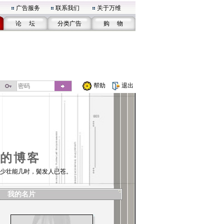
广告服务
联系我们
关于万维
论 坛
分类广告
购 物
帮助
退出
的博客
少壮能几时，鬓发人已苍。
我的名片