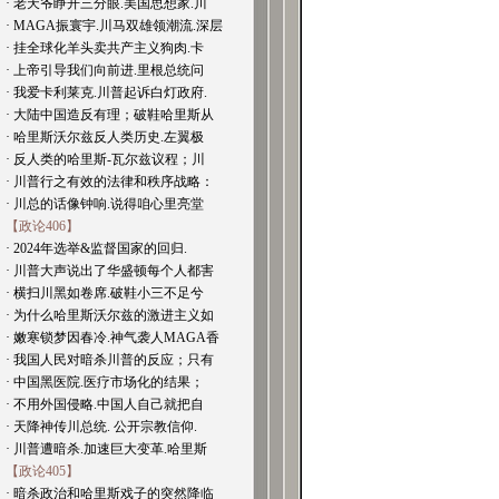
· 老天爷睁开三分眼.美国思想家.川
· MAGA振寰宇.川马双雄领潮流.深层
· 挂全球化羊头卖共产主义狗肉.卡
· 上帝引导我们向前进.里根总统问
· 我爱卡利莱克.川普起诉白灯政府.
· 大陆中国造反有理；破鞋哈里斯从
· 哈里斯沃尔兹反人类历史.左翼极
· 反人类的哈里斯-瓦尔兹议程；川
· 川普行之有效的法律和秩序战略：
· 川总的话像钟响.说得咱心里亮堂
【政论406】
· 2024年选举&监督国家的回归.
· 川普大声说出了华盛顿每个人都害
· 横扫川黑如卷席.破鞋小三不足兮
· 为什么哈里斯沃尔兹的激进主义如
· 嫩寒锁梦因春冷.神气袭人MAGA香
· 我国人民对暗杀川普的反应；只有
· 中国黑医院.医疗市场化的结果；
· 不用外国侵略.中国人自己就把自
· 天降神传川总统. 公开宗教信仰.
· 川普遭暗杀.加速巨大变革.哈里斯
【政论405】
· 暗杀政治和哈里斯戏子的突然降临