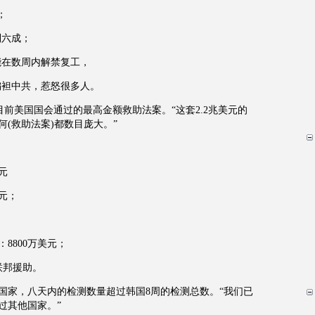
；
到六成；
能在数周内解禁复工，
偏袒中共，惹怒很多人。
目前美国国会通过的最高金额救助法案。“这套2.2兆美元的
(救助法案)都数目庞大。”
元
元；
；
)：8800万美元；
联邦援助。
国家，八天内的检测数量超过韩国8周的检测总数。“我们已
过其他国家。”