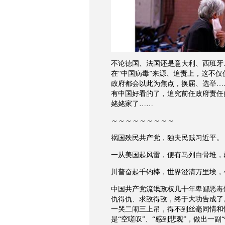
不论德国、法国还是意大利、西班牙
在“中国病毒”来源、追责上，这不
政府都会以此为焦点，换届、选举…
有中国好看的了，追究前任政府责任
姥姥家了……
～～～～～～～～～
祸国殃民共产党，独夫民贼习近平。
一从美国起风雷，便有马列白骨堆，
川普奋起千钧棒，世界澄清万里埃，
中国共产党流氓政权几十年卑鄙恶毒
仇得仇、求敌得敌，终于大功告成了
一哭二闹三上吊，得不到丝毫同情和
是“空嗟叹”、“感到悲观”，做出一副