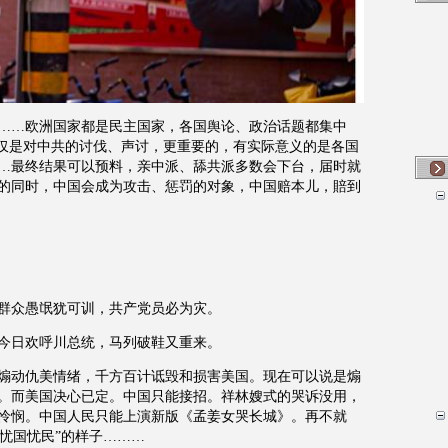
……欧洲国家都是民主国家，各国舆论、政治话题都集中
仅仅是对中共的讨伐、声讨，更重要的，有实际意义的是各国
…最终结果可以预料，亲中派、舔共派多数会下台，届时就
的同时，中国会成为攻击、惩罚的对象，中国赔本儿，賠到
群众愚氓犹可训，共产党员必为灾。
今日欢呼川总统，马列破鞋又重来。
煽动仇美情绪，千方百计诋毁和损害美国。现在可以说是煽
。而美国决心已定。中国只能接招。祥林嫂式的哭诉没用，
怜悯。中国人民只能上演新版《孟姜女哭长城》。再不就
“忧国忧民”的样子………