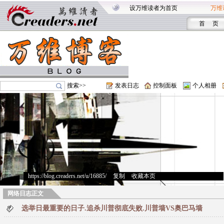
设万维读者为首页
万维
首 页
搜索>>
发表日志
控制面板
个人相册
https://blog.creaders.net/u/16885/
>
复制
>
收藏本页
网络日志正文
选举日最重要的日子.追杀川普彻底失败.川普墙VS奥巴马墙