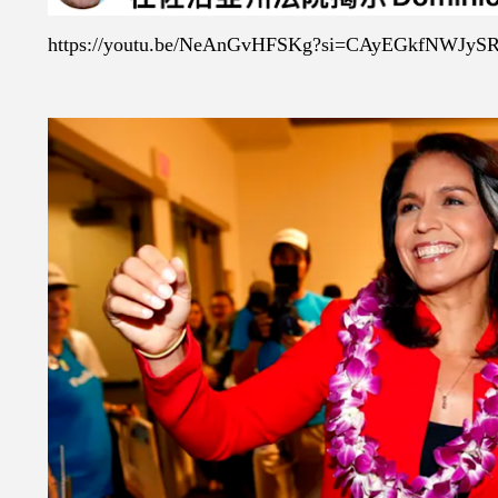
https://youtu.be/NeAnGvHFSKg?si=CAyEGkfNWJyS