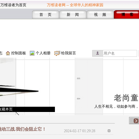
设万维读者为首页
万维读者网 -- 全球华人的精神家园
首 页
新 闻
视 频
博 客
志
控制面板
个人相册
给我留言
老尚童
人生不相见，动如参与商，
收藏本页
挑动三战.我们会阻止它！
2024-02-17 01:29:28