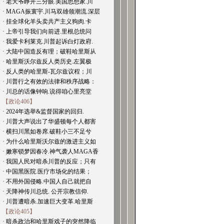
· 老天爷睁开三分眼.美国思想家.川
· MAGA振寰宇.川马双雄领潮流.深层
· 挂全球化羊头卖共产主义狗肉.卡
· 上帝引导我们向前进.里根总统问
· 我爱卡利莱克.川普起诉白灯政府.
· 大陆中国造反有理；破鞋哈里斯从
· 哈里斯沃尔兹反人类历史.左翼极
· 反人类的哈里斯-瓦尔兹议程；川
· 川普行之有效的法律和秩序战略：
· 川总的话像钟响.说得咱心里亮堂
【政论406】
· 2024年选举&监督国家的回归.
· 川普大声说出了华盛顿每个人都害
· 横扫川黑如卷席.破鞋小三不足兮
· 为什么哈里斯沃尔兹的激进主义如
· 嫩寒锁梦因春冷.神气袭人MAGA香
· 我国人民对暗杀川普的反应；只有
· 中国黑医院.医疗市场化的结果；
· 不用外国侵略.中国人自己就把自
· 天降神传川总统. 公开宗教信仰.
· 川普遭暗杀.加速巨大变革.哈里斯
【政论405】
· 暗杀政治和哈里斯戏子的突然降临