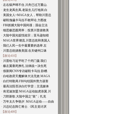
· 左右猿声啼不住.川舟已过万重山.
· 龙生龙凤生凤.老鼠生儿打地洞.白
· 美国女人=MAGA女人，帮助川普总
· 破鞋傀儡卡马拉不敢辩论.力图改
· FBI抓捕大陆中国间谍；国会立法
· 细思极恐圆周率；投票川普拯救美
· 大陆中国光腚找祖宗；亚马逊知错
· MAGA世界潮流.川普总统和美国人
· 我们人民一生中最重要的选举.左
· 川普总统拯救美国.在关键州口诛
【政论410】
· 川普给习近平吃了个闭门羹.我们
· 极左翼垂死挣扎.法律战一决生死
· 假新闻CNN专访破鞋卡马拉.卧槽.
· 白哈政府天魔解体大法无效.MAGA
· 白灯特勤局.FBI勾结国外势力谋害
· 最高法院否决白灯学贷；主流媒体
· 肯尼迪加盟.MAGA运动如虎添翼.川
· 刀郎新歌.大陆中国之“装”；扎克
· 万年太久争朝夕. MAGA运动——自由
· 川总纪念阵亡将士.《民主党讨厌
【政论409】