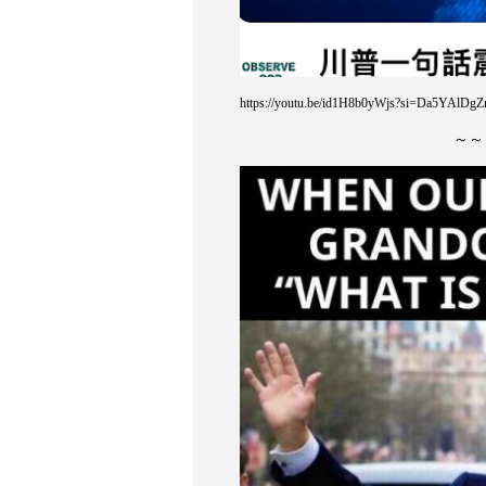
https://youtu.be/id1H8b0yWjs?si=Da5YAlDg
～～