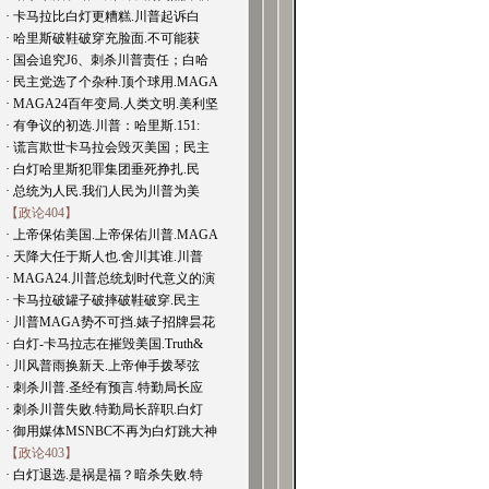
· 卡马拉比白灯更糟糕.川普起诉白
· 哈里斯破鞋破穿充脸面.不可能获
· 国会追究J6、刺杀川普责任；白哈
· 民主党选了个杂种.顶个球用.MAGA
· MAGA24百年变局.人类文明.美利坚
· 有争议的初选.川普：哈里斯.151:
· 谎言欺世卡马拉会毁灭美国；民主
· 白灯哈里斯犯罪集团垂死挣扎.民
· 总统为人民.我们人民为川普为美
【政论404】
· 上帝保佑美国.上帝保佑川普.MAGA
· 天降大任于斯人也.舍川其谁.川普
· MAGA24.川普总统划时代意义的演
· 卡马拉破罐子破摔破鞋破穿.民主
· 川普MAGA势不可挡.婊子招牌昙花
· 白灯-卡马拉志在摧毁美国.Truth&
· 川风普雨换新天.上帝伸手拨琴弦
· 刺杀川普.圣经有预言.特勤局长应
· 刺杀川普失败.特勤局长辞职.白灯
· 御用媒体MSNBC不再为白灯跳大神
【政论403】
· 白灯退选.是祸是福？暗杀失败.特