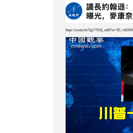
https://youtu.be/TgU703Q_mf0?si=3D_vhDf