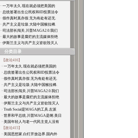
· 一万年太久.现在就必须把美国的
· 总统签署出生公民权和ID投票法令
· 假作真时真亦假.无为有处有还无.
· 共产主义是垃圾.大陆中国猴拉稀.
· 司法部长闯关.川普MAGA2.0.我们
· 最大的故事是腐烂的主流媒体拒绝
· 伊斯兰主义与共产主义皆欲毁灭人
分类目录
【政论416】
· 一万年太久.现在就必须把美国的
· 总统签署出生公民权和ID投票法令
· 假作真时真亦假.无为有处有还无.
· 共产主义是垃圾.大陆中国猴拉稀.
· 司法部长闯关.川普MAGA2.0.我们
· 最大的故事是腐烂的主流媒体拒绝
· 伊斯兰主义与共产主义皆欲毁灭人
· Truth Social是MAGA的工具.左派
· 世界和平总统.川普MAGA是纲.美日
· 美国年轻人与老一代民主党人没有
【政论415】
· 美国思想家.白灯开放边界.国内外