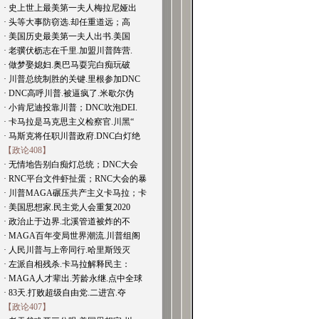
· 史上世上最美第一夫人梅拉尼娅出
· 头等大事防窃选.却任重道远；高
· 美国历史最美第一夫人出书.美国
· 老骥伏枥志在千里.加盟川普阵营.
· 做梦娶媳妇.奥巴马耍完白痴玩破
· 川普总统制胜的关键.里根参加DNC
· DNC高呼川普.被逼疯了.米歇尔伪
· 小肯尼迪投靠川普；DNC吹泡DEI.
· 卡马拉是马克思主义检察官.川黑“
· 马斯克将任职川普政府.DNC白灯绝
【政论408】
· 无情地告别白痴灯总统；DNC大会
· RNC平台文件虾扯蛋；RNC大会的暴
· 川普MAGA碾压共产主义卡马拉；卡
· 美国思想家.民主党人会重复2020
· 政治止于边界.北溪管道被炸的不
· MAGA百年变局世界潮流.川普组阁
· 人民川普与上帝同行.哈里斯毁灭
· 左派自相残杀.卡马拉解释民主：
· MAGA人才辈出.芳龄永继.点中全球
· 83天.打败超级自由党.二进宫.夺
【政论407】