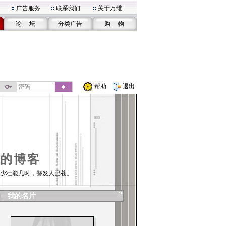
广告服务
联系我们
关于万维
论 坛
分类广告
购 物
帮助
退出
的博客
少壮能几时，鬓发人已苍。
我的名片