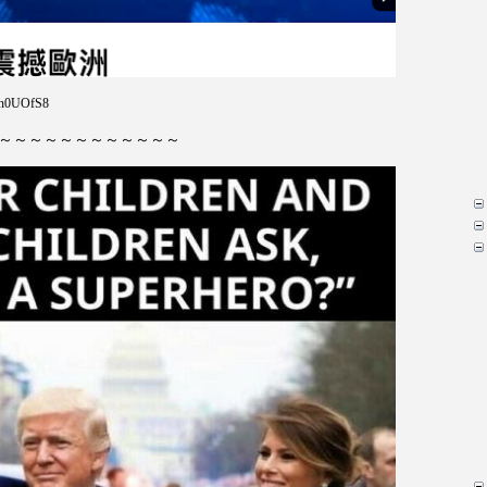
Zn0UOfS8
～～～～～～～～～～～～