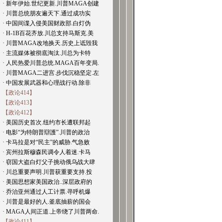
· 新年伊始.世纪更新.川普MAGA创建
· 川普总统朋友遍天下.通过成功实
· 中国间谍入侵美国财政部.白灯伪
· H-1B百花齐放.川总支持马斯克.美
· 川普MAGA改地换天.历史上诋毁我
· 主流媒体被彻底淘汰.川总为卡特
· 人民热爱川普总统.MAGA百年变局.
· 川普MAGA二进宫.步伐沉稳坚定.左
· 中国发展武器和心理战行动.除非
【政论414】
【政论413】
【政论412】
· 美国历史首次.纽约市长遭联邦起
· 电影“为特朗普辯護”.川普的政治
· 卡马拉是对“民主”的威胁.气急败
· 宾州拉斯穆森民调令人着迷.卡马
· 窃国大盗白灯父子挑动俄乌战大肆
· 川总重要声明.川普获重要支持.投
· 美国思想家美国政治..深层政府的
· 乔治亚州通过人工计票.寻呼机爆
· 川普是最好的人.釜底抽薪的国会
· MAGA人间正道.上帝绕了川普两命.
【政论411】