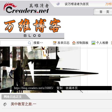
设万维读者为首页
万维
首 页
搜索>>
发表日志
控制面板
个人相册
https://blog.creaders.net/u/16885/
>
复制
>
收藏本页
网络日志正文
美中教育之差.一