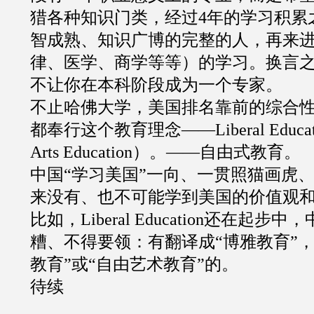
猎各种知识门类，经过
4
年的学习积累
智成熟、知识广博的完整的人，再来
律、医学、商学等等）的学习。换言
不让你在本科阶段成为一个专家。
不止哈佛大学，美国排名靠前的综合
都奉行这个教育理念
——Liberal Educat
Arts Education
）。
——
自由式教育。
中国
“
学习美国
”
一向、一贯照猫画虎
来没有、也不可能学到美国的价值观
比如，
Liberal Education
还在起步中，
糟、不得要领：有翻译成
“
博雅教育
”
教育
”
或
“
自由艺术教育
”
的。
待续