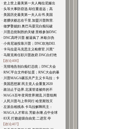
· 史上世上最美第一夫人梅拉尼娅出
· 头等大事防窃选.却任重道远；高
· 美国历史最美第一夫人出书.美国
· 老骥伏枥志在千里.加盟川普阵营.
· 做梦娶媳妇.奥巴马耍完白痴玩破
· 川普总统制胜的关键.里根参加DNC
· DNC高呼川普.被逼疯了.米歇尔伪
· 小肯尼迪投靠川普；DNC吹泡DEI.
· 卡马拉是马克思主义检察官.川黑“
· 马斯克将任职川普政府.DNC白灯绝
【政论408】
· 无情地告别白痴灯总统；DNC大会
· RNC平台文件虾扯蛋；RNC大会的暴
· 川普MAGA碾压共产主义卡马拉；卡
· 美国思想家.民主党人会重复2020
· 政治止于边界.北溪管道被炸的不
· MAGA百年变局世界潮流.川普组阁
· 人民川普与上帝同行.哈里斯毁灭
· 左派自相残杀.卡马拉解释民主：
· MAGA人才辈出.芳龄永继.点中全球
· 83天.打败超级自由党.二进宫.夺
【政论407】