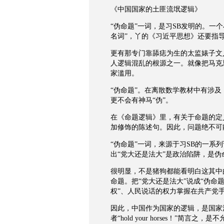
《中国国家的土匪流氓逻辑》
“伪命题”一词，是习SB发明的。一
名词”，丫的《习近平思想》还要指
更有那专门靠舔痣为生的太监婊子文
人逻辑混乱的根源之一。就像把马克
家滥用。
“伪命题”。在离散数学教材中有涉
更不会有神马“伪”。
在《命题逻辑》里，有关于命题的定
加修饰的陈述句。因此，问题绝不可
“伪命题”一词，来源于习SB的一系
出“党大还是法大”是政治陷阱，是伪
很明显，不是猪狗都能看明白这其中
命题。把“党大还是法大”说成“伪命
权”、人民说话的权力掌握在共产党手
因此，中国作为国家的逻辑，是国家流氓
者“hold your horses！”