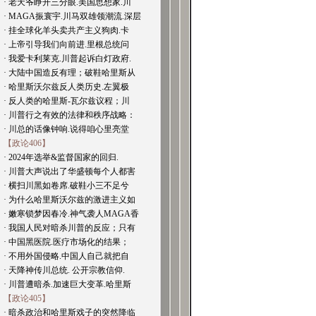
· 老天爷睁开三分眼.美国思想家.川
· MAGA振寰宇.川马双雄领潮流.深层
· 挂全球化羊头卖共产主义狗肉.卡
· 上帝引导我们向前进.里根总统问
· 我爱卡利莱克.川普起诉白灯政府.
· 大陆中国造反有理；破鞋哈里斯从
· 哈里斯沃尔兹反人类历史.左翼极
· 反人类的哈里斯-瓦尔兹议程；川
· 川普行之有效的法律和秩序战略：
· 川总的话像钟响.说得咱心里亮堂
【政论406】
· 2024年选举&监督国家的回归.
· 川普大声说出了华盛顿每个人都害
· 横扫川黑如卷席.破鞋小三不足兮
· 为什么哈里斯沃尔兹的激进主义如
· 嫩寒锁梦因春冷.神气袭人MAGA香
· 我国人民对暗杀川普的反应；只有
· 中国黑医院.医疗市场化的结果；
· 不用外国侵略.中国人自己就把自
· 天降神传川总统. 公开宗教信仰.
· 川普遭暗杀.加速巨大变革.哈里斯
【政论405】
· 暗杀政治和哈里斯戏子的突然降临