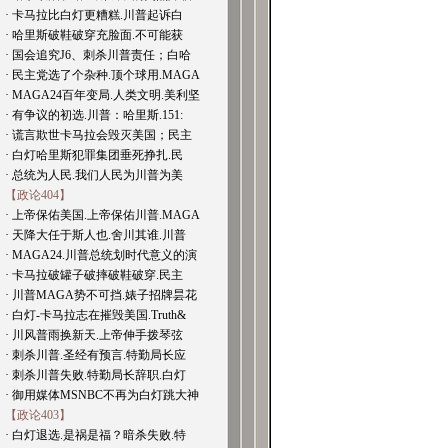
· 卡马拉比白灯更糟糕.川普起诉白
· 哈里斯破鞋破穿充脸面.不可能获
· 国会追究J6、刺杀川普责任；白哈
· 民主党选了个杂种.顶个球用.MAGA
· MAGA24百年变局.人类文明.美利坚
· 有争议的初选.川普：哈里斯.151:
· 谎言欺世卡马拉会毁灭美国；民主
· 白灯哈里斯犯罪集团垂死挣扎.民
· 总统为人民.我们人民为川普为美
【政论404】
· 上帝保佑美国.上帝保佑川普.MAGA
· 天降大任于斯人也.舍川其谁.川普
· MAGA24.川普总统划时代意义的演
· 卡马拉破罐子破摔破鞋破穿.民主
· 川普MAGA势不可挡.婊子招牌昙花
· 白灯-卡马拉志在摧毁美国.Truth&
· 川风普雨换新天.上帝伸手拨琴弦
· 刺杀川普.圣经有预言.特勤局长应
· 刺杀川普失败.特勤局长辞职.白灯
· 御用媒体MSNBC不再为白灯跳大神
【政论403】
· 白灯退选.是祸是福？暗杀失败.特