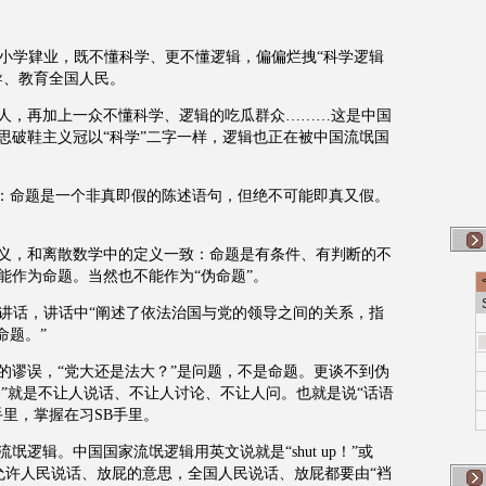
个小学肄业，既不懂科学、更不懂逻辑，偏偏烂拽“科学逻辑
导、教育全国人民。
人，再加上一众不懂科学、逻辑的吃瓜群众………这是中国
思破鞋主义冠以“科学”二字一样，逻辑也正在被中国流氓国
及：命题是一个非真即假的陈述语句，但绝不可能即真又假。
义，和离散数学中的定义一致：命题是有条件、有判断的不
能作为命题。当然也不能作为“伪命题”。
列讲话，讲话中“阐述了依法治国与党的领导之间的关系，指
命题。”
的谬误，“党大还是法大？”是问题，不是命题。更谈不到伪
题”就是不让人说话、不让人讨论、不让人问。也就是说“话语
里，掌握在习SB手里。
逻辑。中国国家流氓逻辑用英文说就是“shut up！”或
简言之，是不允许人民说话、放屁的意思，全国人民说话、放屁都要由“裆