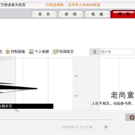
设万维读者为首页
万维读者网 -- 全球华人的精神家园
首 页
新 闻
视 频
博 客
志
控制面板
个人相册
给我留言
老尚童
人生不相见，动如参与商，
收藏本页
2020-09-21 12:31:46