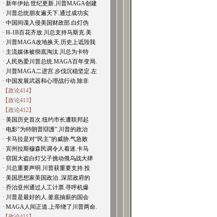
· 新年伊始.世纪更新.川普MAGA创建
· 川普总统朋友遍天下.通过成功实
· 中国间谍入侵美国财政部.白灯伪
· H-1B百花齐放.川总支持马斯克.美
· 川普MAGA改地换天.历史上诋毁我
· 主流媒体被彻底淘汰.川总为卡特
· 人民热爱川普总统.MAGA百年变局.
· 川普MAGA二进宫.步伐沉稳坚定.左
· 中国发展武器和心理战行动.除非
【政论414】
【政论413】
【政论412】
· 美国历史首次.纽约市长遭联邦起
· 电影“为特朗普辯護”.川普的政治
· 卡马拉是对“民主”的威胁.气急败
· 宾州拉斯穆森民调令人着迷.卡马
· 窃国大盗白灯父子挑动俄乌战大肆
· 川总重要声明.川普获重要支持.投
· 美国思想家美国政治..深层政府的
· 乔治亚州通过人工计票.寻呼机爆
· 川普是最好的人.釜底抽薪的国会
· MAGA人间正道.上帝绕了川普两命.
【政论411】