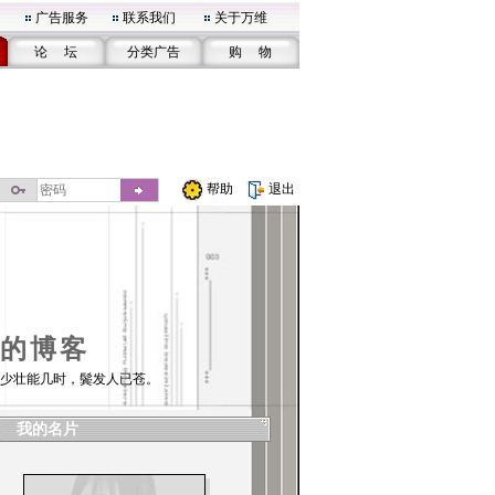
广告服务
联系我们
关于万维
论 坛
分类广告
购 物
帮助
退出
的博客
少壮能几时，鬓发人已苍。
我的名片