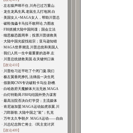
· 左右猿声啼不住.川舟已过万重山.
· 龙生龙凤生凤.老鼠生儿打地洞.白
· 美国女人=MAGA女人，帮助川普总
· 破鞋傀儡卡马拉不敢辩论.力图改
· FBI抓捕大陆中国间谍；国会立法
· 细思极恐圆周率；投票川普拯救美
· 大陆中国光腚找祖宗；亚马逊知错
· MAGA世界潮流.川普总统和美国人
· 我们人民一生中最重要的选举.左
· 川普总统拯救美国.在关键州口诛
【政论410】
· 川普给习近平吃了个闭门羹.我们
· 极左翼垂死挣扎.法律战一决生死
· 假新闻CNN专访破鞋卡马拉.卧槽.
· 白哈政府天魔解体大法无效.MAGA
· 白灯特勤局.FBI勾结国外势力谋害
· 最高法院否决白灯学贷；主流媒体
· 肯尼迪加盟.MAGA运动如虎添翼.川
· 刀郎新歌.大陆中国之“装”；扎克
· 万年太久争朝夕. MAGA运动——自由
· 川总纪念阵亡将士.《民主党讨厌
【政论409】