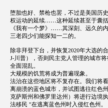
堕胎也好、禁枪也罢，不过是美国历
权运动的延续
……
这种延续甚至于囊
《我有一个梦》
……
其深刻、远久的
三老四少们能探知一二的。
除非拜登下台，并恢复
2020
年大选的
J-
川普），否则民主党人管理的城市将
全面混乱。
大规模的饥荒将成为普遍现象。
法治在这些地区将不复存在。我们将
离崩溃的蓝色城市，并试图逃往红色
克萨斯州和佛罗里达州）将进行边境
法移民
"
在逃离蓝色州时入侵红色州。