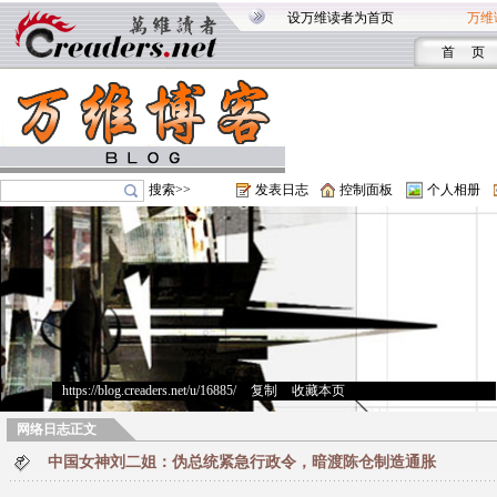
设万维读者为首页
万维
首 页
搜索>>
发表日志
控制面板
个人相册
https://blog.creaders.net/u/16885/
>
复制
>
收藏本页
网络日志正文
中国女神刘二姐：伪总统紧急行政令，暗渡陈仓制造通胀