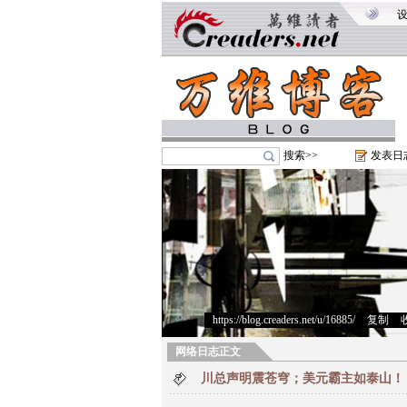
搜索>>
发表日
https://blog.creaders.net/u/16885/
>
复制
>
网络日志正文
川总声明震苍穹；美元霸主如泰山！