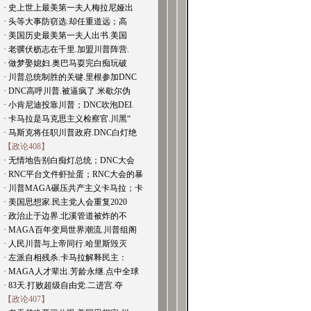
· 史上世上最美第一夫人梅拉尼娅出
· 头等大事防窃选.却任重道远；高
· 美国历史最美第一夫人出书.美国
· 老骥伏枥志在千里.加盟川普阵营.
· 做梦娶媳妇.奥巴马耍完白痴玩破
· 川普总统制胜的关键.里根参加DNC
· DNC高呼川普.被逼疯了.米歇尔伪
· 小肯尼迪投靠川普；DNC吹泡DEI.
· 卡马拉是马克思主义检察官.川黑“
· 马斯克将任职川普政府.DNC白灯绝
【政论408】
· 无情地告别白痴灯总统；DNC大会
· RNC平台文件虾扯蛋；RNC大会的暴
· 川普MAGA碾压共产主义卡马拉；卡
· 美国思想家.民主党人会重复2020
· 政治止于边界.北溪管道被炸的不
· MAGA百年变局世界潮流.川普组阁
· 人民川普与上帝同行.哈里斯毁灭
· 左派自相残杀.卡马拉解释民主：
· MAGA人才辈出.芳龄永继.点中全球
· 83天.打败超级自由党.二进宫.夺
【政论407】