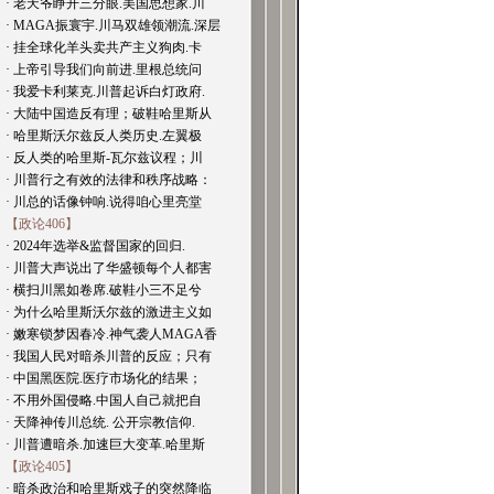
· 老天爷睁开三分眼.美国思想家.川
· MAGA振寰宇.川马双雄领潮流.深层
· 挂全球化羊头卖共产主义狗肉.卡
· 上帝引导我们向前进.里根总统问
· 我爱卡利莱克.川普起诉白灯政府.
· 大陆中国造反有理；破鞋哈里斯从
· 哈里斯沃尔兹反人类历史.左翼极
· 反人类的哈里斯-瓦尔兹议程；川
· 川普行之有效的法律和秩序战略：
· 川总的话像钟响.说得咱心里亮堂
【政论406】
· 2024年选举&监督国家的回归.
· 川普大声说出了华盛顿每个人都害
· 横扫川黑如卷席.破鞋小三不足兮
· 为什么哈里斯沃尔兹的激进主义如
· 嫩寒锁梦因春冷.神气袭人MAGA香
· 我国人民对暗杀川普的反应；只有
· 中国黑医院.医疗市场化的结果；
· 不用外国侵略.中国人自己就把自
· 天降神传川总统. 公开宗教信仰.
· 川普遭暗杀.加速巨大变革.哈里斯
【政论405】
· 暗杀政治和哈里斯戏子的突然降临