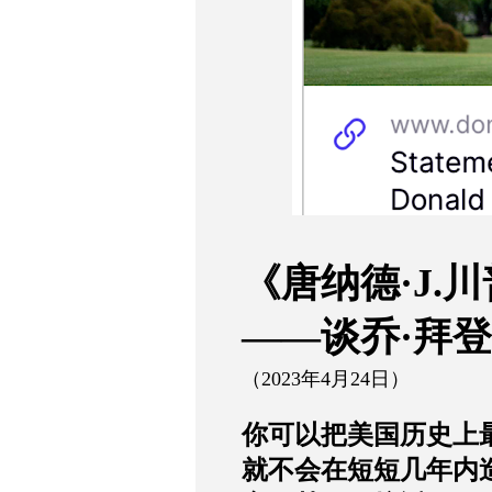
《唐纳德
·J.
川
——谈乔
·
拜登
（2023
年
4
月
24
日）
你可以把美国历史上
就不会在短短几年内