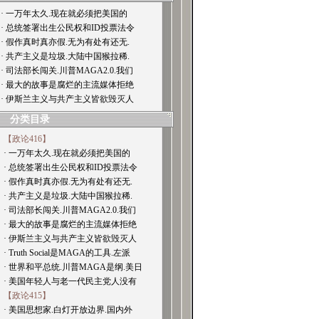
· 一万年太久.现在就必须把美国的
· 总统签署出生公民权和ID投票法令
· 假作真时真亦假.无为有处有还无.
· 共产主义是垃圾.大陆中国猴拉稀.
· 司法部长闯关.川普MAGA2.0.我们
· 最大的故事是腐烂的主流媒体拒绝
· 伊斯兰主义与共产主义皆欲毁灭人
分类目录
【政论416】
· 一万年太久.现在就必须把美国的
· 总统签署出生公民权和ID投票法令
· 假作真时真亦假.无为有处有还无.
· 共产主义是垃圾.大陆中国猴拉稀.
· 司法部长闯关.川普MAGA2.0.我们
· 最大的故事是腐烂的主流媒体拒绝
· 伊斯兰主义与共产主义皆欲毁灭人
· Truth Social是MAGA的工具.左派
· 世界和平总统.川普MAGA是纲.美日
· 美国年轻人与老一代民主党人没有
【政论415】
· 美国思想家.白灯开放边界.国内外