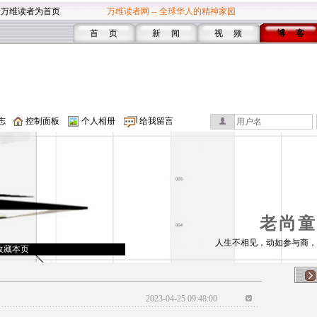
设万维读者为首页
万维读者网 -- 全球华人的精神家园
首 页
新 闻
视 频
博 客
志
控制面板
个人相册
给我留言
老尚童
人生不相见，动如参与商，
收藏本页
2023-04-25 09:48:00