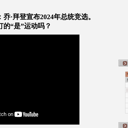
：乔
·
拜登宣布
2024
年总统竞选。
灯的
“
是
”
运动吗？