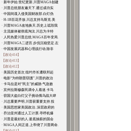
· 新年伊始.世纪更新.川普MAGA创建
· 川普总统朋友遍天下.通过成功实
· 中国间谍入侵美国财政部.白灯伪
· H-1B百花齐放.川总支持马斯克.美
· 川普MAGA改地换天.历史上诋毁我
· 主流媒体被彻底淘汰.川总为卡特
· 人民热爱川普总统.MAGA百年变局.
· 川普MAGA二进宫.步伐沉稳坚定.左
· 中国发展武器和心理战行动.除非
【政论414】
【政论413】
【政论412】
· 美国历史首次.纽约市长遭联邦起
· 电影“为特朗普辯護”.川普的政治
· 卡马拉是对“民主”的威胁.气急败
· 宾州拉斯穆森民调令人着迷.卡马
· 窃国大盗白灯父子挑动俄乌战大肆
· 川总重要声明.川普获重要支持.投
· 美国思想家美国政治..深层政府的
· 乔治亚州通过人工计票.寻呼机爆
· 川普是最好的人.釜底抽薪的国会
· MAGA人间正道.上帝绕了川普两命.
【政论411】