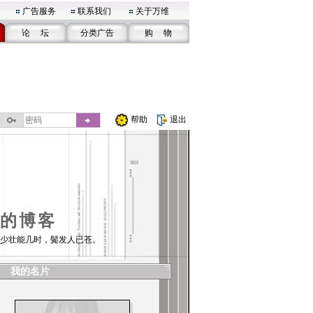
广告服务
联系我们
关于万维
论 坛
分类广告
购 物
帮助
退出
的博客
少壮能几时，鬓发人已苍。
我的名片