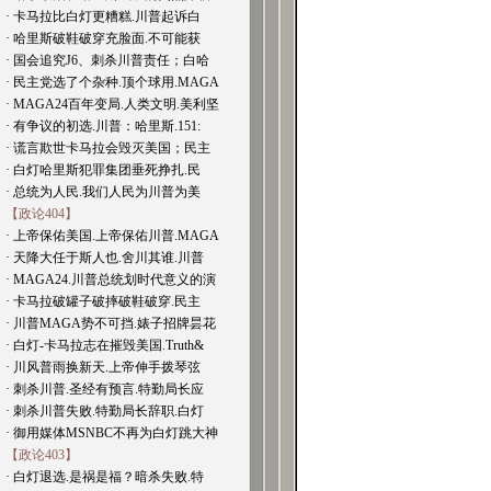
· 卡马拉比白灯更糟糕.川普起诉白
· 哈里斯破鞋破穿充脸面.不可能获
· 国会追究J6、刺杀川普责任；白哈
· 民主党选了个杂种.顶个球用.MAGA
· MAGA24百年变局.人类文明.美利坚
· 有争议的初选.川普：哈里斯.151:
· 谎言欺世卡马拉会毁灭美国；民主
· 白灯哈里斯犯罪集团垂死挣扎.民
· 总统为人民.我们人民为川普为美
【政论404】
· 上帝保佑美国.上帝保佑川普.MAGA
· 天降大任于斯人也.舍川其谁.川普
· MAGA24.川普总统划时代意义的演
· 卡马拉破罐子破摔破鞋破穿.民主
· 川普MAGA势不可挡.婊子招牌昙花
· 白灯-卡马拉志在摧毁美国.Truth&
· 川风普雨换新天.上帝伸手拨琴弦
· 刺杀川普.圣经有预言.特勤局长应
· 刺杀川普失败.特勤局长辞职.白灯
· 御用媒体MSNBC不再为白灯跳大神
【政论403】
· 白灯退选.是祸是福？暗杀失败.特