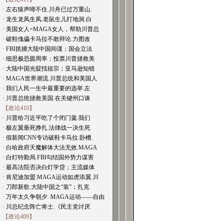
· 左右猿声啼不住.川舟已过万重山.
· 龙生龙凤生凤.老鼠生儿打地洞.白
· 美国女人=MAGA女人，帮助川普总
· 破鞋傀儡卡马拉不敢辩论.力图改
· FBI抓捕大陆中国间谍；国会立法
· 细思极恐圆周率；投票川普拯救美
· 大陆中国光腚找祖宗；亚马逊知错
· MAGA世界潮流.川普总统和美国人
· 我们人民一生中最重要的选举.左
· 川普总统拯救美国.在关键州口诛
【政论410】
· 川普给习近平吃了个闭门羹.我们
· 极左翼垂死挣扎.法律战一决生死
· 假新闻CNN专访破鞋卡马拉.卧槽.
· 白哈政府天魔解体大法无效.MAGA
· 白灯特勤局.FBI勾结国外势力谋害
· 最高法院否决白灯学贷；主流媒体
· 肯尼迪加盟.MAGA运动如虎添翼.川
· 刀郎新歌.大陆中国之“装”；扎克
· 万年太久争朝夕. MAGA运动——自由
· 川总纪念阵亡将士.《民主党讨厌
【政论409】