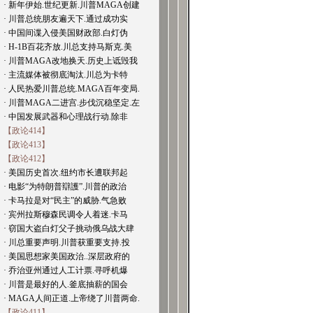
· 新年伊始.世纪更新.川普MAGA创建
· 川普总统朋友遍天下.通过成功实
· 中国间谍入侵美国财政部.白灯伪
· H-1B百花齐放.川总支持马斯克.美
· 川普MAGA改地换天.历史上诋毁我
· 主流媒体被彻底淘汰.川总为卡特
· 人民热爱川普总统.MAGA百年变局.
· 川普MAGA二进宫.步伐沉稳坚定.左
· 中国发展武器和心理战行动.除非
【政论414】
【政论413】
【政论412】
· 美国历史首次.纽约市长遭联邦起
· 电影“为特朗普辯護”.川普的政治
· 卡马拉是对“民主”的威胁.气急败
· 宾州拉斯穆森民调令人着迷.卡马
· 窃国大盗白灯父子挑动俄乌战大肆
· 川总重要声明.川普获重要支持.投
· 美国思想家美国政治..深层政府的
· 乔治亚州通过人工计票.寻呼机爆
· 川普是最好的人.釜底抽薪的国会
· MAGA人间正道.上帝绕了川普两命.
【政论411】