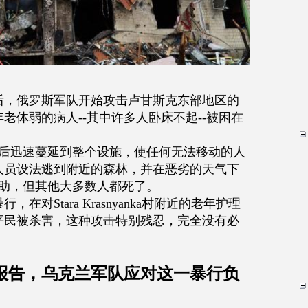
后，俄罗斯军队开始攻击卢甘斯克东部地区的
年老体弱的病人
--
其中许多人卧床不起
--
被困在
后迅速蔓延到整个设施，使任何无法移动的人
人员设法逃到附近的森林，并在恶劣的天气下
助，但其他大多数人都死了。
暴行，在对
Stara Krasnyanka
村附近的老年护理
平民被杀害，这种攻击特别残忍，完全没有必
报告，乌克兰军队应对这一暴行负