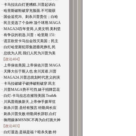
· 卡马拉比白灯更糟糕.川普起诉白
· 哈里斯破鞋破穿充脸面.不可能获
· 国会追究J6、刺杀川普责任；白哈
· 民主党选了个杂种.顶个球用.MAGA
· MAGA24百年变局.人类文明.美利坚
· 有争议的初选.川普：哈里斯.151:
· 谎言欺世卡马拉会毁灭美国；民主
· 白灯哈里斯犯罪集团垂死挣扎.民
· 总统为人民.我们人民为川普为美
【政论404】
· 上帝保佑美国.上帝保佑川普.MAGA
· 天降大任于斯人也.舍川其谁.川普
· MAGA24.川普总统划时代意义的演
· 卡马拉破罐子破摔破鞋破穿.民主
· 川普MAGA势不可挡.婊子招牌昙花
· 白灯-卡马拉志在摧毁美国.Truth&
· 川风普雨换新天.上帝伸手拨琴弦
· 刺杀川普.圣经有预言.特勤局长应
· 刺杀川普失败.特勤局长辞职.白灯
· 御用媒体MSNBC不再为白灯跳大神
【政论403】
· 白灯退选.是祸是福？暗杀失败.特