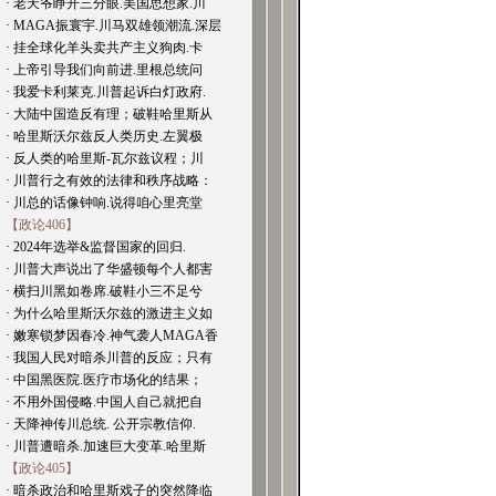
· 老天爷睁开三分眼.美国思想家.川
· MAGA振寰宇.川马双雄领潮流.深层
· 挂全球化羊头卖共产主义狗肉.卡
· 上帝引导我们向前进.里根总统问
· 我爱卡利莱克.川普起诉白灯政府.
· 大陆中国造反有理；破鞋哈里斯从
· 哈里斯沃尔兹反人类历史.左翼极
· 反人类的哈里斯-瓦尔兹议程；川
· 川普行之有效的法律和秩序战略：
· 川总的话像钟响.说得咱心里亮堂
【政论406】
· 2024年选举&监督国家的回归.
· 川普大声说出了华盛顿每个人都害
· 横扫川黑如卷席.破鞋小三不足兮
· 为什么哈里斯沃尔兹的激进主义如
· 嫩寒锁梦因春冷.神气袭人MAGA香
· 我国人民对暗杀川普的反应；只有
· 中国黑医院.医疗市场化的结果；
· 不用外国侵略.中国人自己就把自
· 天降神传川总统. 公开宗教信仰.
· 川普遭暗杀.加速巨大变革.哈里斯
【政论405】
· 暗杀政治和哈里斯戏子的突然降临