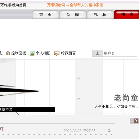
设万维读者为首页
万维读者网 -- 全球华人的精神家园
首 页
新 闻
视 频
博 客
志
控制面板
个人相册
给我留言
老尚童
人生不相见，动如参与商，
收藏本页
灯。
2022-08-23 17:27:35