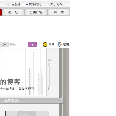
广告服务
联系我们
关于万维
论 坛
分类广告
购 物
帮助
退出
的博客
少壮能几时，鬓发人已苍。
我的名片