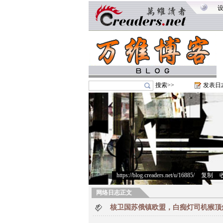
搜索>>
发表日
https://blog.creaders.net/u/16885/
>
复制
>
网络日志正文
核卫国苏俄镇欧盟，白痴灯司机猴顶