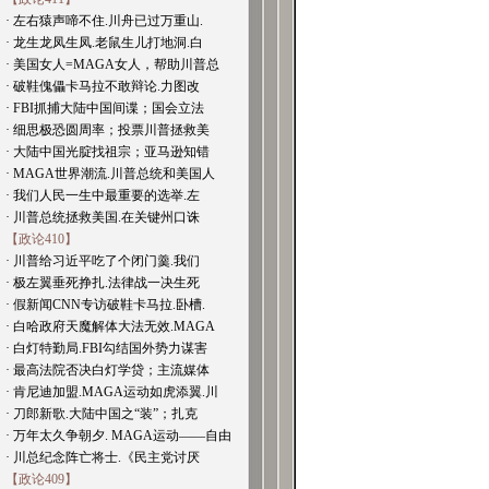
· 左右猿声啼不住.川舟已过万重山.
· 龙生龙凤生凤.老鼠生儿打地洞.白
· 美国女人=MAGA女人，帮助川普总
· 破鞋傀儡卡马拉不敢辩论.力图改
· FBI抓捕大陆中国间谍；国会立法
· 细思极恐圆周率；投票川普拯救美
· 大陆中国光腚找祖宗；亚马逊知错
· MAGA世界潮流.川普总统和美国人
· 我们人民一生中最重要的选举.左
· 川普总统拯救美国.在关键州口诛
【政论410】
· 川普给习近平吃了个闭门羹.我们
· 极左翼垂死挣扎.法律战一决生死
· 假新闻CNN专访破鞋卡马拉.卧槽.
· 白哈政府天魔解体大法无效.MAGA
· 白灯特勤局.FBI勾结国外势力谋害
· 最高法院否决白灯学贷；主流媒体
· 肯尼迪加盟.MAGA运动如虎添翼.川
· 刀郎新歌.大陆中国之“装”；扎克
· 万年太久争朝夕. MAGA运动——自由
· 川总纪念阵亡将士.《民主党讨厌
【政论409】