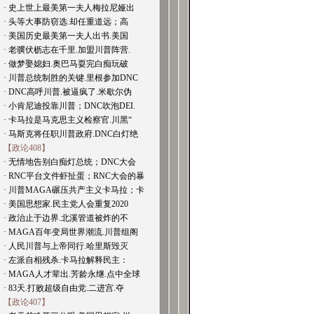
· 史上世上最美第一夫人梅拉尼娅出
· 头等大事防窃选.却任重道远；高
· 美国历史最美第一夫人出书.美国
· 老骥伏枥志在千里.加盟川普阵营.
· 做梦娶媳妇.奥巴马耍完白痴玩破
· 川普总统制胜的关键.里根参加DNC
· DNC高呼川普.被逼疯了.米歇尔伪
· 小肯尼迪投靠川普；DNC吹泡DEI.
· 卡马拉是马克思主义检察官.川黑“
· 马斯克将任职川普政府.DNC白灯绝
【政论408】
· 无情地告别白痴灯总统；DNC大会
· RNC平台文件虾扯蛋；RNC大会的暴
· 川普MAGA碾压共产主义卡马拉；卡
· 美国思想家.民主党人会重复2020
· 政治止于边界.北溪管道被炸的不
· MAGA百年变局世界潮流.川普组阁
· 人民川普与上帝同行.哈里斯毁灭
· 左派自相残杀.卡马拉解释民主：
· MAGA人才辈出.芳龄永继.点中全球
· 83天.打败超级自由党.二进宫.夺
【政论407】