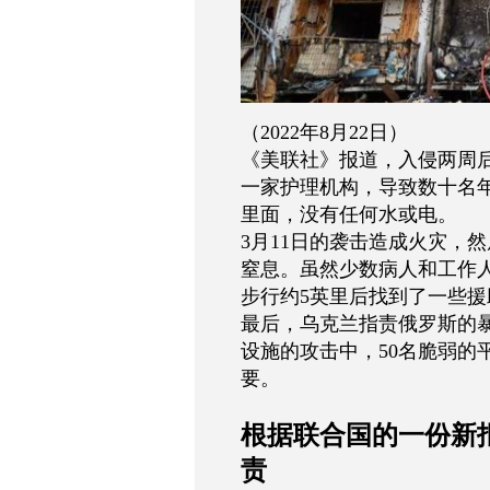
（
2022
年
8
月
22
日）
《美联社》报道，入侵两周
一家护理机构，导致数十名
里面，没有任何水或电。
3
月
11
日的袭击造成火灾，然
窒息。虽然少数病人和工作
步行约
5
英里后找到了一些援
最后，乌克兰指责俄罗斯的
设施的攻击中，
50
名脆弱的
要。
根据联合国的一份新
责