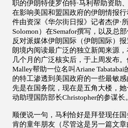
职的伊朗特使罗伯特
·
马利帮助资助
在影响美国和盟国政府的伊朗情报行
件由资深《华尔街日报》记者杰伊
·
Solomon
）在
Semafor
撰写，以及总部
反对派媒体伊朗国际（伊朗国际）报
朗境内阅读最广泛的独立新闻来源，
几个月的广泛核实后，于上周发布。
Malley
帮助一位名叫
Ariane Tabatabai
的特工渗透到美国政府的一些最敏感
先是在国务院，现在是五角大楼，她
动助理国防部长
Christopher
的参谋长
顺便说一句，马利恰好是拜登现任国
肯的童年朋友（尽管这是另一篇文章