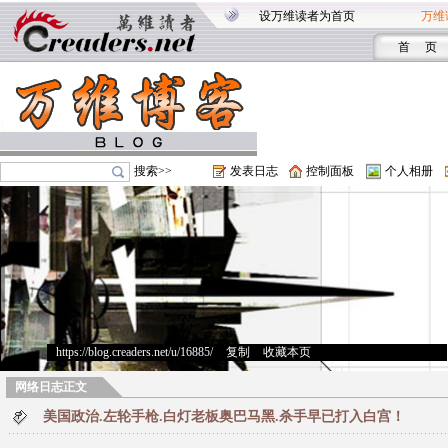
设万维读者为首页
万维
首 页
搜索>>
发表日志
控制面板
个人相册
https://blog.creaders.net/u/16885/
>
复制
>
收藏本页
网络日志正文
美国政治.左轮手枪.白灯老板奥巴马黑.杀手早已打入白宫！