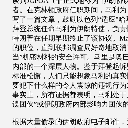
谈判
JCPOA
（非正式地称为
“
伊朗协
者。在克林顿政府任职期间，马利为
写了一篇文章，鼓励以色列
“
适应
”
哈
拜登总统任命马利为伊朗特使，负责
特朗普在任期早期终止了该协议。
Ma
的职位，直到联邦调查局好奇地取消
当
”
机密材料的安全许可。马里是奥
内部的一个深层人物。鉴于拜登起诉
标准松懈，人们只能想象马利的真实
要犯下什么样的令人震惊的违规行为
事实上，所有证据都表明，马利处于
谍团伙
”
或伊朗政府内部影响力团伙
根据大量偷录的伊朗政府电子邮件，