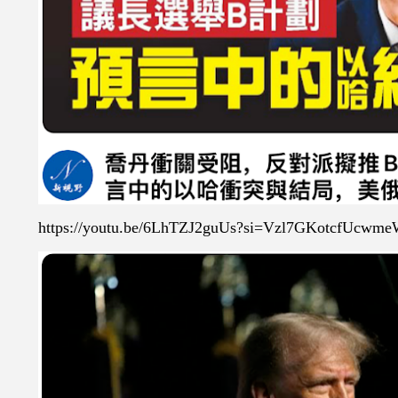
https://youtu.be/6LhTZJ2guUs?si=Vzl7GKotcfUcwm