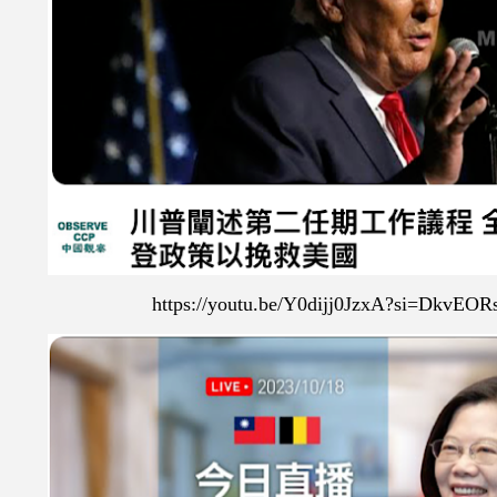
https://youtu.be/Y0dijj0JzxA?si=DkvEO