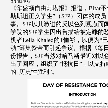
的组织。
《华盛顿自由灯塔报》报道，
Bitar
不
勒斯坦正义学生
”
（
SJP
）团体的成员
事。
SJP
以其激进的反以色列观点而
学院的
SJP
学生因出售描绘被定罪的
机者
Leila Khaled
的
T
恤衫，以便为
“
动
”
筹集资金而引起争议。根据《每
份报告，
SJP
当然对哈马斯最近对以
出了回应，组织了
“
抵抗日
”
，以支持
的
“
历史性胜利
”
。