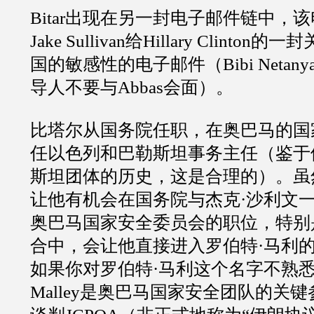
Bitar
出现在另一封电子邮件链中，该
Jake Sullivan
给
Hillary Clinton
的一封
国的敏感性的电子邮件（
Bibi Netany
导人不要与
Abbas
会面）。
比塔尔从国务院任职，在奥巴马的国
任以色列和巴勒斯坦事务主任（鉴于
斯坦团体的历史，这是合理的）。虽
让他有机会在国务院与杰克
·
沙利文
奥巴马国家安全委员会的职位，特别
合中，会让他直接进入罗伯特
·
马利
如果你对罗伯特
·
马利这个名字不熟
Malley
是奥巴马国家安全团队的关键