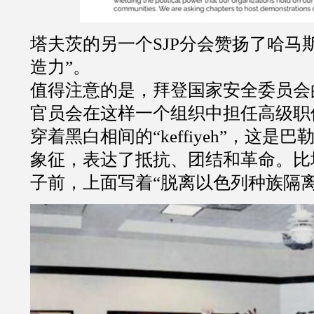
塔夫茨的另一个
SJP
分会赞扬了哈马
造力
”
。
值得注意的是，拜登国家安全委员会
官员会在这样一个组织中担任高级职
穿着黑白相间的
“keffiyeh”
，这是巴
象征，表达了抵抗、团结和革命。比
子前，上面写着
“
脱离以色列种族隔