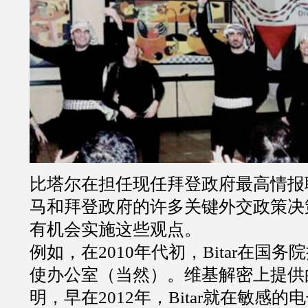
比塔尔在担任现任拜登政府最高情报
马和拜登政府的许多关键外交政策决
有机会实施这些观点。
例如，在
2010
年代初，
Bitar
在国务院
使办公室（当然）。维基解密上提供
明，早在
2012
年，
Bitar
就在敏感的电