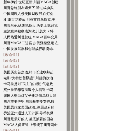
· 新年伊始.世纪更新.川普MAGA创建
· 川普总统朋友遍天下.通过成功实
· 中国间谍入侵美国财政部.白灯伪
· H-1B百花齐放.川总支持马斯克.美
· 川普MAGA改地换天.历史上诋毁我
· 主流媒体被彻底淘汰.川总为卡特
· 人民热爱川普总统.MAGA百年变局.
· 川普MAGA二进宫.步伐沉稳坚定.左
· 中国发展武器和心理战行动.除非
【政论414】
【政论413】
【政论412】
· 美国历史首次.纽约市长遭联邦起
· 电影“为特朗普辯護”.川普的政治
· 卡马拉是对“民主”的威胁.气急败
· 宾州拉斯穆森民调令人着迷.卡马
· 窃国大盗白灯父子挑动俄乌战大肆
· 川总重要声明.川普获重要支持.投
· 美国思想家美国政治..深层政府的
· 乔治亚州通过人工计票.寻呼机爆
· 川普是最好的人.釜底抽薪的国会
· MAGA人间正道.上帝绕了川普两命.
【政论411】