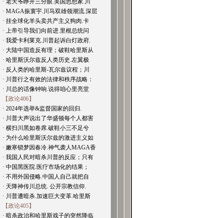
· 老天爷睁开三分眼.美国思想家.川
· MAGA振寰宇.川马双雄领潮流.深层
· 挂全球化羊头卖共产主义狗肉.卡
· 上帝引导我们向前进.里根总统问
· 我爱卡利莱克.川普起诉白灯政府.
· 大陆中国造反有理；破鞋哈里斯从
· 哈里斯沃尔兹反人类历史.左翼极
· 反人类的哈里斯-瓦尔兹议程；川
· 川普行之有效的法律和秩序战略：
· 川总的话像钟响.说得咱心里亮堂
【政论406】
· 2024年选举&监督国家的回归.
· 川普大声说出了华盛顿每个人都害
· 横扫川黑如卷席.破鞋小三不足兮
· 为什么哈里斯沃尔兹的激进主义如
· 嫩寒锁梦因春冷.神气袭人MAGA香
· 我国人民对暗杀川普的反应；只有
· 中国黑医院.医疗市场化的结果；
· 不用外国侵略.中国人自己就把自
· 天降神传川总统. 公开宗教信仰.
· 川普遭暗杀.加速巨大变革.哈里斯
【政论405】
· 暗杀政治和哈里斯戏子的突然降临