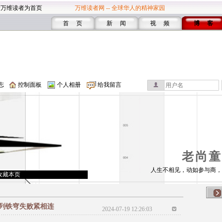
设万维读者为首页
万维读者网 -- 全球华人的精神家园
首 页
新 闻
视 频
博 客
志
控制面板
个人相册
给我留言
老尚童
人生不相见，动如参与商，
收藏本页
列铁穹失败紧相连
2024-07-19 12:26:03