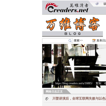
搜索>>
发表日
https://blog.creaders.net/u/16885/
>
复制
>
网络日志正文
川普讲演后，全球互联网失败与以色