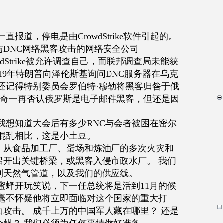
报道，停电是由CrowdStrike软件引起的。
参与DNC网络黑客攻击的网络安全公司
CrowdStrike被允许调查自己，而联邦调查局未能获
019年特朗普向泽伦斯基询问DNC服务器在乌克
还记得特别委员会罗伯特·穆勒将黑客归咎于俄
桑奇一再否认俄罗斯是电子邮件黑客，但还是因
我想知道大会后有多少RNC与会者被困在密尔
混乱相比，这是小土豆。
，从食品加工厂、蛋场和炼油厂的多次火灾和
船开出关键桥梁，或黑客入侵市政水厂。 我们
到天然气管道，以及我们的供应线。
蜜蜂开玩笑说，下一任总统将是活到11月的候
我毫不怀疑他将立即面临对这个国家的重大打
攻击。 成千上万的中国军人藏在哪里？ 还是
个州？ 我们必须为任何事情做好准备。