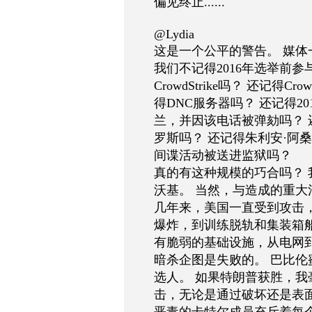
偏见终止......
@Lydia
这是一个公平的警告。 媒体一直
我们不记得2016年选举前
CrowdStrike吗？ 还记得
得DNC服务器吗？ 还记得2
兰，并因该电话被弹劾吗？ 
罗斯吗？ 还记得朱利安·阿
间谍活动被送进监狱吗？
真的有这种规模的巧合吗？ 
沃基。 当然，与造成的重大
几年来，美国一直受到攻击
爆炸，到训练脱轨和集装箱
有脆弱的基础设施，从电网
暗杀企图是失败的。 巴比伦
选人。 如果特朗普获胜，
击，无论是通过破坏还是表面
恶毒的卡特尔成员充斥着每