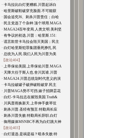
· 卡马拉比白灯更糟糕.川普起诉白
· 哈里斯破鞋破穿充脸面.不可能获
· 国会追究J6、刺杀川普责任；白哈
· 民主党选了个杂种.顶个球用.MAGA
· MAGA24百年变局.人类文明.美利坚
· 有争议的初选.川普：哈里斯.151:
· 谎言欺世卡马拉会毁灭美国；民主
· 白灯哈里斯犯罪集团垂死挣扎.民
· 总统为人民.我们人民为川普为美
【政论404】
· 上帝保佑美国.上帝保佑川普.MAGA
· 天降大任于斯人也.舍川其谁.川普
· MAGA24.川普总统划时代意义的演
· 卡马拉破罐子破摔破鞋破穿.民主
· 川普MAGA势不可挡.婊子招牌昙花
· 白灯-卡马拉志在摧毁美国.Truth&
· 川风普雨换新天.上帝伸手拨琴弦
· 刺杀川普.圣经有预言.特勤局长应
· 刺杀川普失败.特勤局长辞职.白灯
· 御用媒体MSNBC不再为白灯跳大神
【政论403】
· 白灯退选.是祸是福？暗杀失败.特