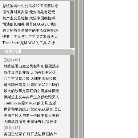
· 总统签署出生公民权和ID投票法令
· 假作真时真亦假.无为有处有还无.
· 共产主义是垃圾.大陆中国猴拉稀.
· 司法部长闯关.川普MAGA2.0.我们
· 最大的故事是腐烂的主流媒体拒绝
· 伊斯兰主义与共产主义皆欲毁灭人
· Truth Social是MAGA的工具.左派
分类目录
【政论416】
· 总统签署出生公民权和ID投票法令
· 假作真时真亦假.无为有处有还无.
· 共产主义是垃圾.大陆中国猴拉稀.
· 司法部长闯关.川普MAGA2.0.我们
· 最大的故事是腐烂的主流媒体拒绝
· 伊斯兰主义与共产主义皆欲毁灭人
· Truth Social是MAGA的工具.左派
· 世界和平总统.川普MAGA是纲.美日
· 美国年轻人与老一代民主党人没有
· 大陆武汉病毒.美国绿野仙踪.日本
【政论415】
· 美国思想家.白灯开放边界.国内外