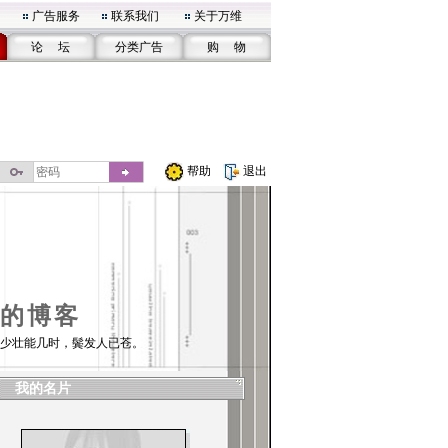
广告服务
联系我们
关于万维
论 坛
分类广告
购 物
帮助
退出
的博客
少壮能几时，鬓发人已苍。
我的名片