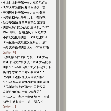
· 史上世上最美第一夫人梅拉尼娅出
· 头等大事防窃选.却任重道远；高
· 美国历史最美第一夫人出书.美国
· 老骥伏枥志在千里.加盟川普阵营.
· 做梦娶媳妇.奥巴马耍完白痴玩破
· 川普总统制胜的关键.里根参加DNC
· DNC高呼川普.被逼疯了.米歇尔伪
· 小肯尼迪投靠川普；DNC吹泡DEI.
· 卡马拉是马克思主义检察官.川黑“
· 马斯克将任职川普政府.DNC白灯绝
【政论408】
· 无情地告别白痴灯总统；DNC大会
· RNC平台文件虾扯蛋；RNC大会的暴
· 川普MAGA碾压共产主义卡马拉；卡
· 美国思想家.民主党人会重复2020
· 政治止于边界.北溪管道被炸的不
· MAGA百年变局世界潮流.川普组阁
· 人民川普与上帝同行.哈里斯毁灭
· 左派自相残杀.卡马拉解释民主：
· MAGA人才辈出.芳龄永继.点中全球
· 83天.打败超级自由党.二进宫.夺
【政论407】