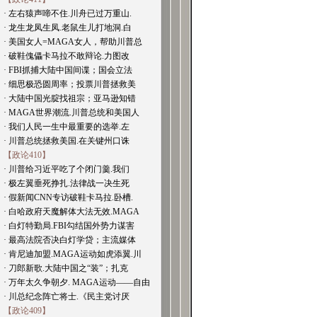
· 左右猿声啼不住.川舟已过万重山.
· 龙生龙凤生凤.老鼠生儿打地洞.白
· 美国女人=MAGA女人，帮助川普总
· 破鞋傀儡卡马拉不敢辩论.力图改
· FBI抓捕大陆中国间谍；国会立法
· 细思极恐圆周率；投票川普拯救美
· 大陆中国光腚找祖宗；亚马逊知错
· MAGA世界潮流.川普总统和美国人
· 我们人民一生中最重要的选举.左
· 川普总统拯救美国.在关键州口诛
【政论410】
· 川普给习近平吃了个闭门羹.我们
· 极左翼垂死挣扎.法律战一决生死
· 假新闻CNN专访破鞋卡马拉.卧槽.
· 白哈政府天魔解体大法无效.MAGA
· 白灯特勤局.FBI勾结国外势力谋害
· 最高法院否决白灯学贷；主流媒体
· 肯尼迪加盟.MAGA运动如虎添翼.川
· 刀郎新歌.大陆中国之“装”；扎克
· 万年太久争朝夕. MAGA运动——自由
· 川总纪念阵亡将士.《民主党讨厌
【政论409】