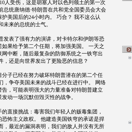
10人受伤，这是胡塞人对以色列领土的第一次
前总统唐纳德·特朗普在共和党全国委员会大会
护美国后的24小时内。 巧合？ 我不这么认
和未来的总统的士气。
朗普发表了强有力的演讲，对卡特尔和伊朗等恐
诺如果给予第二个任期，将加强美国。 一天之
联网中断，随后最复杂的防御系统之一铁穹出
事件，还是向世界发出了更险恶的信息？
暗分子已经在努力破坏特朗普潜在的第二个任
们，争夺美国未来的战斗已经在进行中。 网络
警告，可能表明强大的力量准备对特朗普建立
景发动一场沉默但毁灭性的战争。
手的直接挑战：毒害我们年轻人的贩毒集团，
的恐怖主义政权。 他建造美国铁穹的承诺是捍
然而，最近的漏洞表明，我们的敌人并没有无所