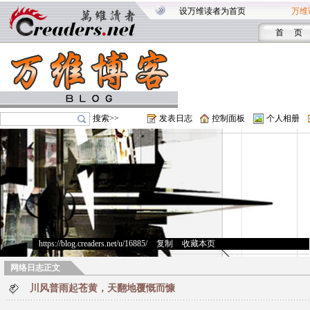
设万维读者为首页
万维
首 页
搜索>>
发表日志
控制面板
个人相册
https://blog.creaders.net/u/16885/
>
复制
>
收藏本页
网络日志正文
川风普雨起苍黄，天翻地覆慨而慷