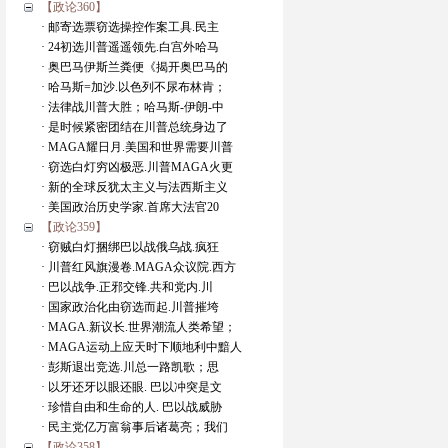
【政论360】
· 邮寄选票窃选操控作案工具.民主
· 24初选川普遥遥领先.白宫外哈马
· 奥巴马伊斯兰粪便《揭开奥巴马的
· 哈马斯=加沙.以色列不尿布林肯；
· 法律战川普大胜；哈马斯-伊朗-中
· 是时候紧密团结在川普总统身边了
· MAGA耀日月.美国和世界需要川普
· 窃选白灯穷凶极恶.川普MAGA火更
· 新的全球反犹太主义与法西斯主义
· 美国政治历史学家.首席大法官20
【政论359】
· 窃贼白灯捆绑巴以战俄乌战.疯狂
· 川普红风旗漫卷.MAGA众议院.西方
· 巴以战争.正邪交锋.共和党内.川
· 国家政治化由窃选而起.川普摧垮
· MAGA.新议长.世界潮流人类希望；
· MAGA运动上应天时下顺地利中黯人
· 彭斯退出竞选.川总一路凯歌；思
· 以牙还牙以眼还眼. 巴以冲突是文
· 珍惜自由和生命的人. 巴以战威胁
· 民主党亿万富翁事后诸葛亮；我们
【政论358】