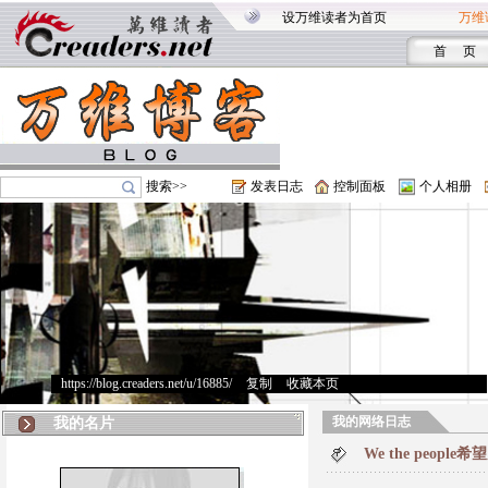
设万维读者为首页
万维
首 页
搜索>>
发表日志
控制面板
个人相册
https://blog.creaders.net/u/16885/
>
复制
>
收藏本页
我的网络日志
我的名片
We the peo