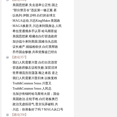
· 美国思想家.失去选举公正性.国之
· “部分禁言令”违反第一修正案.甚
· 以色列.伊朗.沙特.白灯的全球主
· MAGA运动.川总KingMaker.美国政
· MAGA换新天.川总来到我身边.人民
· 希拉里通俄杀手认罪.哈马斯匪徒
· 美国思想家.暗藏在白灯窃选政府
· 加沙战斗来到美国.国难当头总统
· 议长难产.祸福相依伏.白灯黑帮政
· 乔丹国会惨败.共和党叛徒已经出
【政论357】
· 我们人民需要川普.白灯白宫违背
· 窃选政府极左议程失败.深层沼泽
· 世界潮流浩浩荡荡.顺之者昌 逆之
· 我们人民需要川普归来.以恢复秩
· Truth&Common Sense.川普又
· Truth&Common Sense.人民总
· 当加沙有钱时哈马斯有火箭；国会
· 美国政治.左轮手枪.白灯老板奥巴
· 政治无虚拟语气.普京玩弄破鞋.共
· 川总：你准备好了吗？MAGA从口号
【政论356】