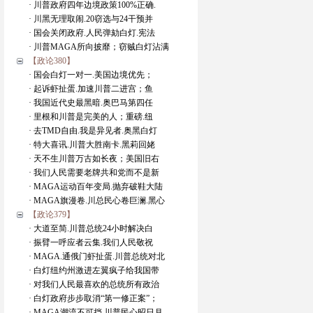
· 川普政府四年边境政策100%正确.
· 川黑无理取闹.20窃选与24干预并
· 国会关闭政府.人民弹劾白灯.宪法
· 川普MAGA所向披靡；窃贼白灯沾满
【政论380】
· 国会白灯一对一.美国边境优先；
· 起诉虾扯蛋.加速川普二进宫；鱼
· 我国近代史最黑暗.奥巴马第四任
· 里根和川普是完美的人；重磅.纽
· 去TMD自由.我是异见者.奥黑白灯
· 特大喜讯.川普大胜南卡.黑莉回姥
· 天不生川普万古如长夜；美国旧右
· 我们人民需要老牌共和党而不是新
· MAGA运动百年变局.抛弃破鞋大陆
· MAGA旗漫卷.川总民心卷巨澜.黑心
【政论379】
· 大道至简.川普总统24小时解决白
· 振臂一呼应者云集.我们人民敬祝
· MAGA.通俄门虾扯蛋.川普总统对北
· 白灯纽约州激进左翼疯子给我国带
· 对我们人民最喜欢的总统所有政治
· 白灯政府步步取消“第一修正案”；
· MAGA潮流不可挡.川普民心昭日月.