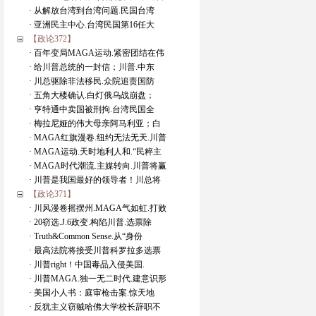
· 从解放台湾到台湾问题.民国台湾
· 亚洲民主中心.台湾民国第16任大
【政论372】
· 百年变局MAGA运动.紧密团结在伟
· 给川普总统的一封信；川普.中东
· 川总驱除非法移民.众院追责国防
· 五角大楼确认.白灯俄乌战崩盘；
· 亨特通中卖国被刑拘.台湾民国全
· 梅拉尼娅的伟大母亲阿马利亚；白
· MAGA红旗漫卷.纽约无法无天.川普
· MAGA运动.天时地利人和.“民粹主
· MAGA时代潮流.主媒转向.川普将赢
· 川普是我国最好的领导者！川总将
【政论371】
· 川风漫卷摇摆州.MAGA气如虹.打败
· 20窃选.J.6政变.构陷川普.选票除
· Truth&Common Sense.从“身份
· 最高法院将接受川普科罗拉多选票
· 川普right！中国毒品入侵美国.
· 川普MAGA.独一无二时代.建意识形
· 美国小人书：庭审枪击案.惊天地
· 反犹主义窃贼哈佛大学校长辞职不