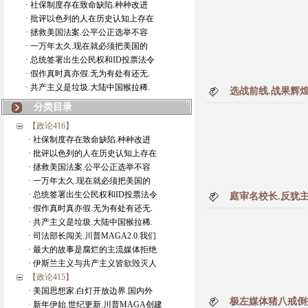
· 社保制度存在致命缺陷.种种改进
· 批评以色列的人在历史认知上存在
· 拯救美国法案.公平公正选举不容
· 一万年太久.现在就必须把美国的
· 总统签署出生公民权和ID投票法令
· 假作真时真亦假.无为有处有还无.
· 共产主义是垃圾.大陆中国猴拉稀.
选战前线.战果辉煌
分类目录
【政论416】
· 社保制度存在致命缺陷.种种改进
· 批评以色列的人在历史认知上存在
· 拯救美国法案.公平公正选举不容
· 一万年太久.现在就必须把美国的
· 总统签署出生公民权和ID投票法令
庭审名校长.反犹
· 假作真时真亦假.无为有处有还无.
· 共产主义是垃圾.大陆中国猴拉稀.
· 司法部长闯关.川普MAGA2.0.我们
· 最大的故事是腐烂的主流媒体拒绝
· 伊斯兰主义与共产主义皆欲毁灭人
【政论415】
· 美国思想家.白灯开放边界.国内外
极左媒体猪八戒倒
· 新年伊始.世纪更新.川普MAGA创建