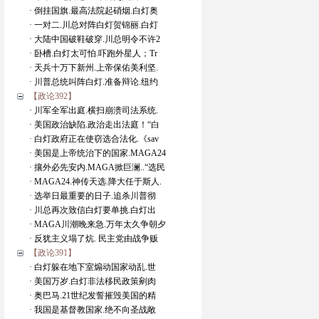
· 倒挂国旗.最高法院起硝烟.白灯奥
· 一对二.川总对阵白灯贺锦丽.白灯
· 大陆中国破鞋破穿.川总明令不许2
· 卧槽.白灯太可怕.吓跑外星人；Tr
· 天兵十万下新州.上帝保佑美利坚.
· 川普总统叫阵白灯.准备辩论.纽约
【政论392】
· 川军全军出庭.横扫崩溃司法系统.
· 美国政治缺陷.政治走出法庭！“白
· 白灯政府正在使窃选合法化.《sav
· 美国是上帝统治下的国家.MAGA24
· 攘外必先安内.MAGA掀巨澜..“选民
· MAGA24.神传天选.降大任于斯人.
· 选举日最重要的日子.追杀川普彻
· 川总再次致信白灯要单挑.白灯出
· MAGA川潮晚来急.万年太久争朝夕
· 反犹主义塌了炕. 民主党由战争贩
【政论391】
· 白灯躲在地下室煽动国家动乱.世
· 美国万岁.白灯非法移民政策剜肉
· 奥巴马.21世纪发誓摧毁美国的精
· 我国是基督教国家.绝不向圣战敞