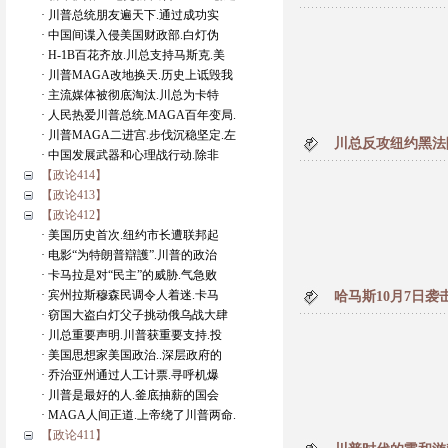
· 川普总统朋友遍天下.通过成功实
· 中国间谍入侵美国财政部.白灯伪
· H-1B百花齐放.川总支持马斯克.美
· 川普MAGA改地换天.历史上诋毁我
· 主流媒体被彻底淘汰.川总为卡特
· 人民热爱川普总统.MAGA百年变局.
· 川普MAGA二进宫.步伐沉稳坚定.左
川总反攻纽约黑法院
· 中国发展武器和心理战行动.除非
【政论414】
【政论413】
【政论412】
· 美国历史首次.纽约市长遭联邦起
· 电影“为特朗普辯護”.川普的政治
· 卡马拉是对“民主”的威胁.气急败
· 宾州拉斯穆森民调令人着迷.卡马
哈马斯10月7日
· 窃国大盗白灯父子挑动俄乌战大肆
· 川总重要声明.川普获重要支持.投
· 美国思想家美国政治..深层政府的
· 乔治亚州通过人工计票.寻呼机爆
· 川普是最好的人.釜底抽薪的国会
· MAGA人间正道.上帝绕了川普两命.
【政论411】