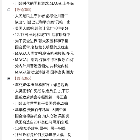
· 川普时代的零和游戏.MAGA.上帝保
【政论366】
· 人民是民主守护者.必须让川普二
· 恢复“川普巴以和平方案”乃唯一出
· 美国人聪明.川普让我们活得更好.
· 12月7日.当时和现在生活在耻辱中
· 为了安全边界.强大家园和和平世
· 国会受审.名校校长明显的反犹主
· MAGA人类文明.庭审哈佛校长.多元
· MAGA川潮高.媒体不得不报导.白灯
· 党内外川普遥遥领先.共和党内稳
· MAGA运动波涛汹涌.国字当头.西方
【政论365】
· 腐朽媒体.丑陋检察官：恶意起诉
· 人类正邪白刃战.以色列胜.扒下联
· 黑帮政府禁言令撕毁第一修正案.
· 川普四年世界和平美国强盛.20白
· 基辛格.美国百年稀屎..大陆中国
· 国会道德委员会.扣人心弦.美国犹
· 我国窃选自2017奥巴马黑开始.现
· 1.6翻盘势难免.犀牛川黑一锅端.
· 拜登政府是如何挑动世界大战、制