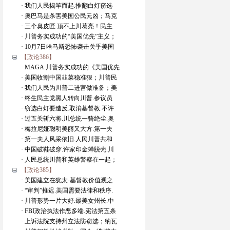
· 我们人民揭竿而起.推翻白灯窃选
· 奥巴马是杀害美国公民元凶；马克
· 三个臭皮匠.顶不上川葛亮！民主
· 川普务实成功的“美国优先”主义；
· 10月7日哈马斯恐怖袭击关乎美国
【政论386】
· MAGA.川普务实成功的《美国优先
· 美国收割中国韭菜稳准狠；川普民
· 我们人民为川普二进宫做准备；美
· 终生民主党黑人转向川普.参议员
· 窃选白灯要造反.取消基督教.不许
· 过五关斩六将.川总统一骑绝尘.奥
· 梅拉尼娅聪明美丽又大方.第一夫
· 第一夫人风采依旧.人民川普共和
· 中国破鞋破穿.许家印金蝉脱壳.川
· 人民总统川普和英雄警察在一起；
【政论385】
· 美国建立在犹太-基督教价值观之
· “审判”推迟.美国需要法律和秩序.
· 川普形势一片大好.最美女州长.中
· FBI政治执法作恶多端.宪法第五条
· 上诉法院支持州立法防窃选；纳瓦