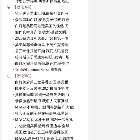
· 行动胜于雄辩.川普不仅能赢.现在
【政论364】
· 第一夫人重出江湖.白痴灯奥巴马
· 众院弹劾白灯.驴党弃子保爹.以色
· 白灯是奥巴马摧毁美国的傀儡.民
· 假作真时真亦假.犹太-基督文明.
· 2020窃选真相大白.川普和第一巾
· 莫失莫忘仙寿恒昌.不离不弃芳龄
· 公开录像只是开始.我们人民需要
· 哈马斯份子恐袭洛杉矶. 发动一场
· 白灯玩完只盼再偷.脑死亡.受奥巴
· Truth&Common Sense.川普祝
【政论363】
· 白灯伪府第三世界香蕉国.多元世
· 民主党人反民主.2024最后斗争.年
· 摇摆州民调.川普一马当先.24斩白
· 录像激起千层浪.我们人民要真相.
· MAGA不可挡.川普司令洪福广.方能
· 社会正义的子弹在宪法中.孤星州
· MAGA运动席卷全球.2024一劳永逸.
· 川总统领兵孤星州.保卫边界.全球
· 美国政治公开公正科学透明.议长
· MAGA.以色列与上帝齐飞.川总统共