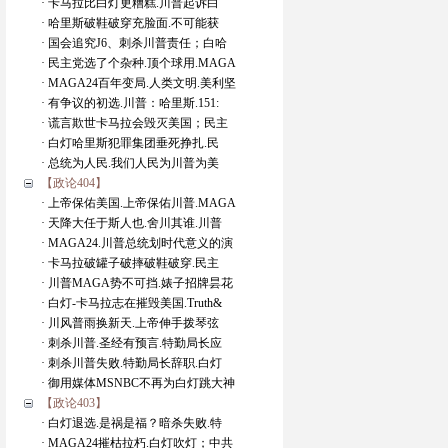
· 卡马拉比白灯更糟糕.川普起诉白
· 哈里斯破鞋破穿充脸面.不可能获
· 国会追究J6、刺杀川普责任；白哈
· 民主党选了个杂种.顶个球用.MAGA
· MAGA24百年变局.人类文明.美利坚
· 有争议的初选.川普：哈里斯.151:
· 谎言欺世卡马拉会毁灭美国；民主
· 白灯哈里斯犯罪集团垂死挣扎.民
· 总统为人民.我们人民为川普为美
【政论404】
· 上帝保佑美国.上帝保佑川普.MAGA
· 天降大任于斯人也.舍川其谁.川普
· MAGA24.川普总统划时代意义的演
· 卡马拉破罐子破摔破鞋破穿.民主
· 川普MAGA势不可挡.婊子招牌昙花
· 白灯-卡马拉志在摧毁美国.Truth&
· 川风普雨换新天.上帝伸手拨琴弦
· 刺杀川普.圣经有预言.特勤局长应
· 刺杀川普失败.特勤局长辞职.白灯
· 御用媒体MSNBC不再为白灯跳大神
【政论403】
· 白灯退选.是祸是福？暗杀失败.特
· MAGA24摧枯拉朽.白灯吹灯；中共