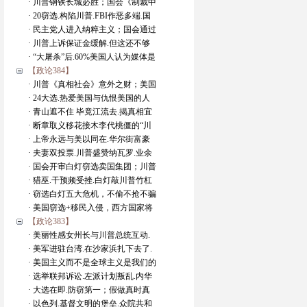
· 川普钢铁长城必胜；国会《制裁中
· 20窃选.构陷川普.FBI作恶多端.国
· 民主党人进入纳粹主义；国会通过
· 川普上诉保证金缓解.但这还不够
· “大屠杀”后.60%美国人认为媒体是
【政论384】
· 川普《真相社会》意外之财；美国
· 24大选.热爱美国与仇恨美国的人
· 青山遮不住 毕竟江流去.揭真相宜
· 断章取义移花接木李代桃僵的“川
· 上帝永远与美以同在.华尔街富豪
· 夫妻双投票.川普盛赞纳瓦罗.业余
· 国会开审白灯窃选卖国集团；川普
· 猎巫.干预频受挫.白灯敲川普竹杠
· 窃选白灯五大危机，不偷不抢不骗
· 美国窃选+移民入侵，西方国家将
【政论383】
· 美丽性感女州长与川普总统互动.
· 美军进驻台湾.在沙家浜扎下去了.
· 美国主义而不是全球主义是我们的
· 选举联邦诉讼.左派计划叛乱.内华
· 大选在即.防窃第一；假做真时真
· 以色列.基督文明的堡垒.众院共和