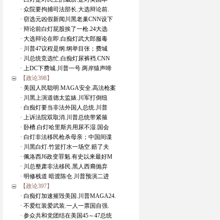
· 众院要拘捕司法部长.大选辩论前.
· 窃选元凶假新闻川黑老巢CNN设下
· 辩论前白灯屁股挨了一枪.24大选
· 大选辩论在即.白痴灯武大郎服毒
· 川普47议程是纲.纲举目张；费城
· 川总统竞选忙.白痴灯尿裤裆.CNN
· 上DC下费城.川普一号.两岸猿声啼
【政论398】
· 美国人民聪明.MAGA安全.高法枪案
· 川黑上演道德太监婊.川军打倒纽
· 白痴灯要当非法外国人总统.川普
· 上诉法院双取消.川普总统带紧箍
· 卧槽.白灯哈里斯共用尿不湿.国会
· 白灯非法移民枪杀母亲；中国间谍
· 川黑白灯.竹篮打水一场空.赔了夫
· 佩洛西J6政变罪魁.有史以来最好M
· 川总整肃非法移民.黑人西裔抛弃
· 明修栈道 暗渡陈仓.川普预演二进
【政论397】
· 白痴灯加速摧毁美国.川普MAGA24.
· 不爱红装爱武装.一人一票国自强.
· 参众共和党团结在美国45～47总统