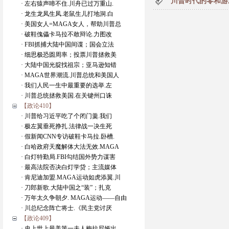
川普时代的零和游戏.M
· 左右猿声啼不住.川舟已过万重山.
· 龙生龙凤生凤.老鼠生儿打地洞.白
· 美国女人=MAGA女人，帮助川普总
· 破鞋傀儡卡马拉不敢辩论.力图改
· FBI抓捕大陆中国间谍；国会立法
· 细思极恐圆周率；投票川普拯救美
· 大陆中国光腚找祖宗；亚马逊知错
· MAGA世界潮流.川普总统和美国人
· 我们人民一生中最重要的选举.左
· 川普总统拯救美国.在关键州口诛
【政论410】
· 川普给习近平吃了个闭门羹.我们
· 极左翼垂死挣扎.法律战一决生死
· 假新闻CNN专访破鞋卡马拉.卧槽.
· 白哈政府天魔解体大法无效.MAGA
· 白灯特勤局.FBI勾结国外势力谋害
· 最高法院否决白灯学贷；主流媒体
· 肯尼迪加盟.MAGA运动如虎添翼.川
· 刀郎新歌.大陆中国之“装”；扎克
· 万年太久争朝夕. MAGA运动——自由
· 川总纪念阵亡将士.《民主党讨厌
【政论409】
· 史上世上最美第一夫人梅拉尼娅出