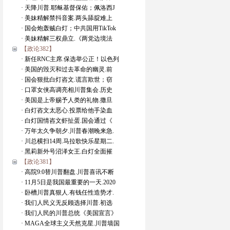
· 天降川普.耶稣基督保佑；佩洛西J
· 美妹精解禁抖音案.两头舔腚难上
· 国会炮轰贼白灯；中共国用TikTok
· 美妹精解三权鼎立.《两党边境法
【政论382】
· 新任RNC主席.保选举公正！以色列
· 美国的毁灭和过去革命的幽灵.前
· 国会狠批白灯咨文.谎言欺世；窃
· 口罩女侠高调亮相川普集会.历史
· 美国是上帝赐予人类的礼物.撒旦
· 白灯咨文太恶心.投票给他手染血
· 白灯国情咨文虾扯蛋.国会通过《
· 万年太久争朝夕.川普春潮晚来急.
· 川总横扫14周.马拉歌快乐星期二.
· 黑莉新外号沼泽女王.白灯全面摧
【政论381】
· 高院9:0替川普翻盘.川普喜讯不断
· 11月5日是我国最重要的一天.2020
· 卧槽川普真狠人.有钱任性造势才.
· 我们人民义无反顾选择川普.初选
· 我们人民的川普总统《美国宣言》
· MAGA全球主义天然克星.川普墙国