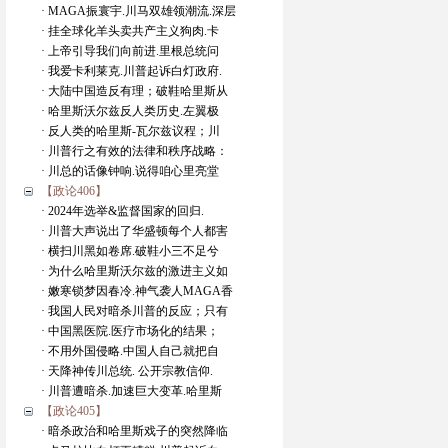
· MAGA振寰宇.川马双雄领潮流.深层
· 挂全球化羊头卖共产主义狗肉.卡
· 上帝引导我们向前进.里根总统问
· 我爱卡利莱克.川普起诉白灯政府.
· 大陆中国造反有理；破鞋哈里斯从
· 哈里斯沃尔兹反人类历史.左翼极
· 反人类的哈里斯-瓦尔兹议程；川
· 川普行之有效的法律和秩序战略：
· 川总的话像钟响.说得咱心里亮堂
【政论406】
· 2024年选举&监督国家的回归.
· 川普大声说出了华盛顿每个人都害
· 横扫川黑如卷席.破鞋小三不足兮
· 为什么哈里斯沃尔兹的激进主义如
· 嫩寒锁梦因春冷.神气袭人MAGA香
· 我国人民对暗杀川普的反应；只有
· 中国黑医院.医疗市场化的结果；
· 不用外国侵略.中国人自己就把自
· 天降神传川总统. 公开宗教信仰.
· 川普遭暗杀.加速巨大变革.哈里斯
【政论405】
· 暗杀政治和哈里斯戏子的突然降临