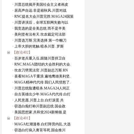
· 川普总统揭开美国社会主义者画皮
· 居高声自远.非是籍秋风.川普对战
· RNC提名大会川普完胜.MAGA24国策
· 川普讲演后，全球互联网失败与以
· 我竞选的是全美总统.而不是半美
· 美利坚有法有天.坎农裁定司法部
· 川普选万斯.完美选择.第一巾帼刀
· 上帝大胆的笔触.暗杀川普. 罗斯
【政论402】
· 百岁老兵重入伍.跟随川普捍卫自
· RNC.MAGA团结的大会胜利的大会.
· 坎农刀劈黑法官.川普副总万斯.RN
· 喜看MAGA千重浪.遍地鹰雄美利坚.
· MAGA精神代代传.我们人民愤怒了.
· 川普总统险遭暗杀.MAGA24人间正
· 自古英雄出少年.MAGA代代传.白灯
· 人民意愿.川普上台.白灯滚蛋.共
· 窃选白痴灯称川普副总统.国会政
· 美国思想家.共和党2024新纲领.是
【政论401】
· MAGA红潮漫卷.白灯阵营内乱.大选
· 窃选白灯病入膏肓等死.国会推川