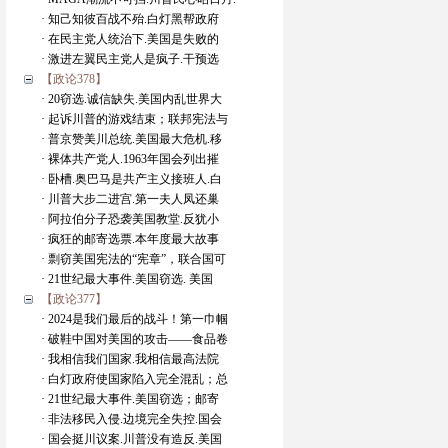
· 知己知彼百战不殆.白灯黑帮政府
· 在民主党人统治下.美国是失败的
· 激进左翼民主党人是疯子.干预选
【政论378】
· 20窃选.诚信缺失.美国内乱世界大
· 起诉川普的游戏结束；联邦宪法与
· 普京赞美川总统.美国最大危机.移
· 裸体共产党人.1963年国会列出摧
· 卧槽.奥巴马是共产主义接班人.白
· 川普大步二进宫.第一夫人凤还巢
· 阿拉伯分子恐袭美国教堂.反犹小
· 疯狂的邮寄选票.本年度最大故事
· 剽窃美国宪法的“宪章”，联合国可
· 21世纪最大事件.美国窃选. 美国
【政论377】
· 2024是我们最后的战斗！第一巾帼
· 破鞋中国对美国的攻击——食品卷
· 我相信我们国家.我相信最高法院
· 白灯政府使国家陷入完全混乱；总
· 21世纪最大事件.美国窃选；邮寄
· 非法移民入侵.边境完全失控.国会
· 国会挺川议案.川普没有造反.美国