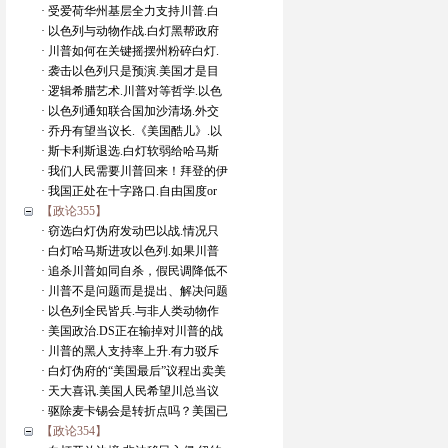
· 受爱荷华州基层全力支持川普.白
· 以色列与动物作战.白灯黑帮政府
· 川普如何在关键摇摆州粉碎白灯.
· 袭击以色列只是预演.美国才是目
· 逻辑希腊艺术.川普对等哲学.以色
· 以色列通知联合国加沙清场.外交
· 乔丹有望当议长.《美国酷儿》.以
· 斯卡利斯退选.白灯软弱给哈马斯
· 我们人民需要川普回来！拜登的伊
· 我国正处在十字路口.自由国度or
【政论355】
· 窃选白灯伪府发动巴以战.情况只
· 白灯哈马斯进攻以色列.如果川普
· 追杀川普如同自杀，假民调降低不
· 川普不是问题而是提出、解决问题
· 以色列全民皆兵.与非人类动物作
· 美国政治.DS正在输掉对川普的战
· 川普的黑人支持率上升.有力驳斥
· 白灯伪府的“美国最后”议程出卖美
· 天大喜讯.美国人民希望川总当议
· 驱除麦卡锡会是转折点吗？美国已
【政论354】