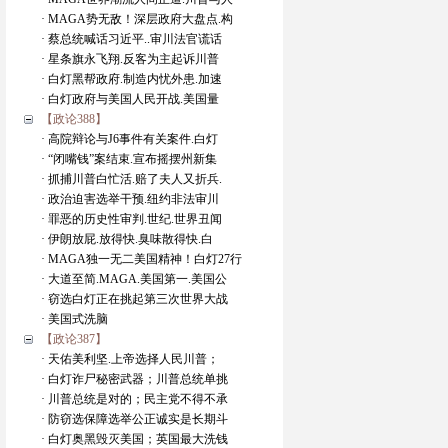
· MAGA势无敌！深层政府大盘点.构
· 蔡总统喊话习近平..审川法官谎话
· 星条旗永飞翔.反客为主起诉川普
· 白灯黑帮政府.制造内忧外患.加速
· 白灯政府与美国人民开战.美国量
【政论388】
· 高院辩论与J6事件有关案件.白灯
· “闭嘴钱”案结束.宣布摇摆州新集
· 抓捕川普白忙活.赔了夫人又折兵.
· 政治迫害选举干预.纽约非法审川
· 罪恶的历史性审判.世纪.世界丑闻
· 伊朗放屁.放得快.臭味散得快.白
· MAGA独一无二美国精神！白灯27行
· 大道至简.MAGA.美国第一.美国公
· 窃选白灯正在挑起第三次世界大战
· 美国式洗脑
【政论387】
· 天佑美利坚.上帝选择人民川普；
· 白灯诈尸秘密武器；川普总统单挑
· 川普总统是对的；民主党不得不承
· 防窃选保障选举公正诚实是长期斗
· 白灯奥黑毁灭美国；英国最大洗钱