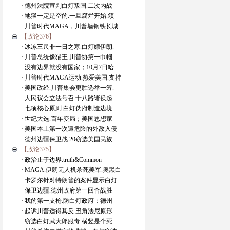
· 德州法院宣判白灯叛国.二次内战
· 地狱一定是空的.一旦腐烂开始.须
· 川普时代MAGA，川普墙钢铁长城.
【政论376】
· 冰冻三尺非一日之寒.白灯嫖伊朗.
· 川普总统像猫王.川普协第一巾帼
· 没有边界就没有国家；10月7日哈
· 川普时代MAGA运动.热爱美国.支持
· 美国政经.川普集会更胜选举一筹.
· 人民议会立法号召.十八路诸侯起
· 七项核心原则.白灯伪府制造边境
· 世纪大选.百年变局；美国思想家
· 美国本土第一次遭危险的外敌入侵
· 德州边疆保卫战.20窃选美国民族
【政论375】
· 政治止于边界.truth&Common
· MAGA.伊朗无人机杀死美军.奥黑白
· 卡罗尔针对特朗普的案件显示白灯
· 保卫边疆.德州政府第一回合战胜
· 我的第一支枪.防白灯政府；德州
· 起诉川普适得其反.丑角法尼原形
· 窃选白灯武大郎服毒.横竖是个死.