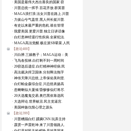
· 美国是最伟大杰出善良的国家.窃
· 川普总统一挥手.百花齐放.群英荟
· MAGA浪打浪.法女川普在路上.川普
· 力拔山兮气盖世.黑人州长挺川普.
· 有史以来最严重的危机.谁在管理
· 我爱美国.更爱川普.独立日讲话像
· 白灯患神经退行性疾病.全家犯法.
· MAGA高法觉醒.极左派SB晕菜.人民
【政论400】
· 川白辨.三娘教子；MAGA运动：美
· 飞鸟各投林.白灯剩不到一周时间
· 20窃选后遗症.白灯精神神经病.民
· 高法裁决捍卫国体.分别释法拖字
· 神传天降川总统.上帝保佑美利坚.
· 白灯帕金森综合症.川总统表扬高
· 忽喇喇似大厦倾.昏惨惨似灯将尽.
· 20大选魔鬼交易.奥巴黑依靠选民
· 大选辩论.世界献丑.民主党逼宫.
· 美国种族仇恨心理之源头
【政论399】
· 川普糟蹋白灯.蹂躏CNN.玩弄主持
· 霹雳一声震乾坤.来了川普领路人.
· 白灯是对民主的威胁.是对美国本