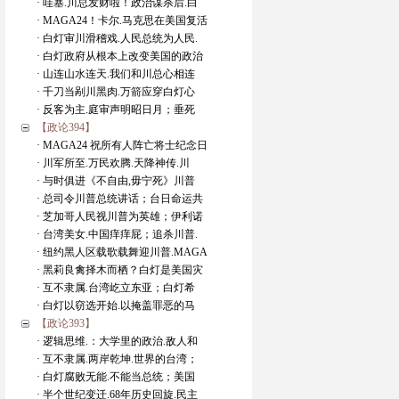
· 哇塞.川总发财啦！政治谋杀后.白
· MAGA24！卡尔.马克思在美国复活
· 白灯审川滑稽戏.人民总统为人民.
· 白灯政府从根本上改变美国的政治
· 山连山水连天.我们和川总心相连
· 千刀当剐川黑肉.万箭应穿白灯心
· 反客为主.庭审声明昭日月；垂死
【政论394】
· MAGA24 祝所有人阵亡将士纪念日
· 川军所至.万民欢腾.天降神传.川
· 与时俱进《不自由,毋宁死》川普
· 总司令川普总统讲话；台日命运共
· 芝加哥人民视川普为英雄；伊利诺
· 台湾美女.中国痒痒屁；追杀川普.
· 纽约黑人区载歌载舞迎川普.MAGA
· 黑莉良禽择木而栖？白灯是美国灾
· 互不隶属.台湾屹立东亚；白灯希
· 白灯以窃选开始.以掩盖罪恶的马
【政论393】
· 逻辑思维.：大学里的政治.敌人和
· 互不隶属.两岸乾坤.世界的台湾；
· 白灯腐败无能.不能当总统；美国
· 半个世纪变迁.68年历史回旋.民主