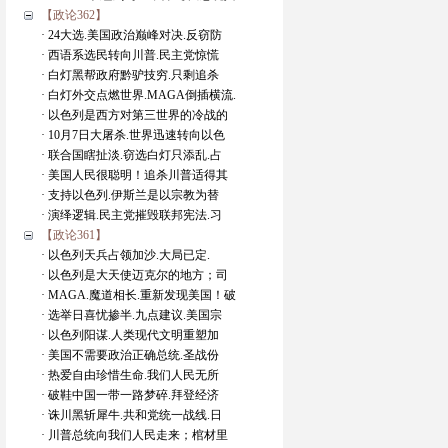
【政论362】
· 24大选.美国政治巅峰对决.反窃防
· 西语系选民转向川普.民主党惊慌
· 白灯黑帮政府黔驴技穷.只剩追杀
· 白灯外交点燃世界.MAGA倒插横流.
· 以色列是西方对第三世界的冷战的
· 10月7日大屠杀.世界迅速转向以色
· 联合国瞎扯淡.窃选白灯只添乱.占
· 美国人民很聪明！追杀川普适得其
· 支持以色列.伊斯兰是以宗教为替
· 演绎逻辑.民主党摧毁联邦宪法.习
【政论361】
· 以色列天兵占领加沙.大局已定.
· 以色列是大天使迈克尔的地方；司
· MAGA.魔道相长.重新发现美国！破
· 选举日喜忧掺半.九点建议.美国宗
· 以色列阳谋.人类现代文明重塑加
· 美国不需要政治正确总统.圣战份
· 热爱自由珍惜生命.我们人民无所
· 破鞋中国一带一路梦碎.拜登经济
· 诛川黑斩犀牛.共和党统一战线.日
· 川普总统向我们人民走来；棺材里