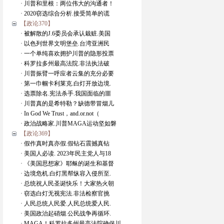
· 川普和里根：两位伟大的沟通者！
· 2020窃选综合分析.接受简单的谎
【政论370】
· 被解散的J.6委员会承认栽赃.美国
· 以色列世界文明堡垒.台湾亚洲民
· 一个单纯喜欢拥护川普的隐形投票
· 科罗拉多州最高法院.非法执法破
· 川普振臂一呼应者云集的充分必要
· 第一巾帼卡利莱克.白灯开放边境.
· 选票除名.宪法杀手.我国面临的噩
· 川普真的是希特勒？缺德带冒烟儿
· In God We Trust，and.or.not（
· 政治战略家.川普MAGA运动坚如磐
【政论369】
· 假作真时真亦假.假钻石震撼真钻
· 美国人必读. 2023年民主党人与18
· 《美国思想家》耶稣的诞生和基督
· 边境危机.白灯黑帮纵容入侵所至.
· 总统祝人民圣诞快乐！大家热火朝
· 窃选白灯无视宪法.非法检察官挑
· 人民总统人民爱.人民总统爱人民.
· 美国政治起硝烟.公民战争再循环.
· MAGA！科罗拉多州最高法院确保川