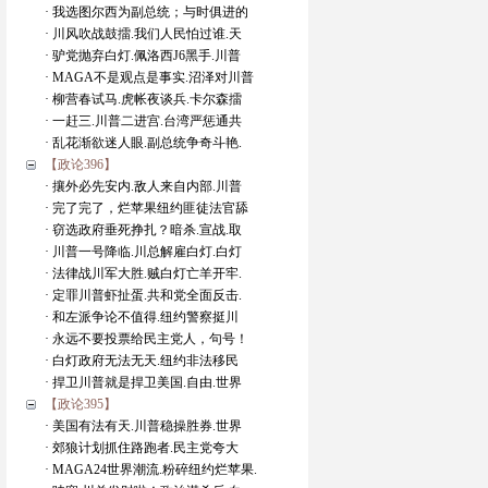
· 我选图尔西为副总统；与时俱进的
· 川风吹战鼓擂.我们人民怕过谁.天
· 驴党抛弃白灯.佩洛西J6黑手.川普
· MAGA不是观点是事实.沼泽对川普
· 柳营春试马.虎帐夜谈兵.卡尔森擂
· 一赶三.川普二进宫.台湾严惩通共
· 乱花渐欲迷人眼.副总统争奇斗艳.
【政论396】
· 攘外必先安内.敌人来自内部.川普
· 完了完了，烂苹果纽约匪徒法官舔
· 窃选政府垂死挣扎？暗杀.宣战.取
· 川普一号降临.川总解雇白灯.白灯
· 法律战川军大胜.贼白灯亡羊开牢.
· 定罪川普虾扯蛋.共和党全面反击.
· 和左派争论不值得.纽约警察挺川
· 永远不要投票给民主党人，句号！
· 白灯政府无法无天.纽约非法移民
· 捍卫川普就是捍卫美国.自由.世界
【政论395】
· 美国有法有天.川普稳操胜券.世界
· 郊狼计划抓住路跑者.民主党夸大
· MAGA24世界潮流.粉碎纽约烂苹果.