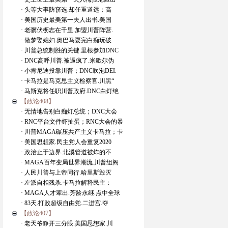
· 头等大事防窃选.却任重道远；高
· 美国历史最美第一夫人出书.美国
· 老骥伏枥志在千里.加盟川普阵营.
· 做梦娶媳妇.奥巴马耍完白痴玩破
· 川普总统制胜的关键.里根参加DNC
· DNC高呼川普.被逼疯了.米歇尔伪
· 小肯尼迪投靠川普；DNC吹泡DEI.
· 卡马拉是马克思主义检察官.川黑“
· 马斯克将任职川普政府.DNC白灯绝
【政论408】
· 无情地告别白痴灯总统；DNC大会
· RNC平台文件虾扯蛋；RNC大会的暴
· 川普MAGA碾压共产主义卡马拉；卡
· 美国思想家.民主党人会重复2020
· 政治止于边界.北溪管道被炸的不
· MAGA百年变局世界潮流.川普组阁
· 人民川普与上帝同行.哈里斯毁灭
· 左派自相残杀.卡马拉解释民主：
· MAGA人才辈出.芳龄永继.点中全球
· 83天.打败超级自由党.二进宫.夺
【政论407】
· 老天爷睁开三分眼.美国思想家.川