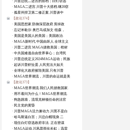
· 川普总统二进宫的搭档；白灯窃选
· MAGA二进宫.川普十大搭档.继20窃
· 孤星州捍卫第二修正案.川普谈中
【政论374】
· 美国思想家.防御深层政府.剪掉政
· 忘记米歇尔·奥巴马或加文·纽森，
· 美国是美国人的美国；美国政治.
· MAGA新时代.中国由坏人.全球主义
· 川普二进宫.MAGA拯救美国；棺材
· 中共国难逃自由世界掌心；台湾民
· 川普总统定义2024MAGA运动；民族
· 起诉川普虾扯蛋.人民宪法大如天
· 全球化大政府摧毁美国.只有川普
· MAGA世界潮流，川普的命运就是美
【政论373】
· MAGA世界潮流.我们人民拯救国家.
· 用不着问为什么！MAGA世界潮流.
· 狗急跳墙，流氓克林顿任命的法官
· 民主党的黄昏
· 川普MAGA活力兼动力.川黑不是白
· 哈马斯逼白宫；川总白帽现身.二
· 现任白灯窃选政府非法. 正在密谋
· MAGA运动.川风普雨化长虹；迅雷