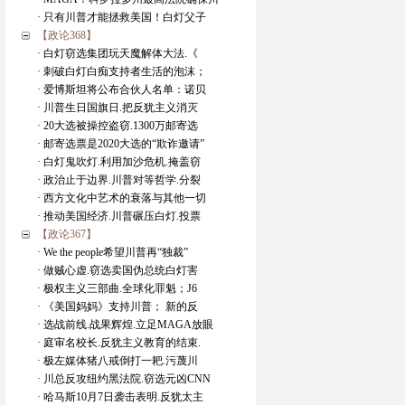
· 只有川普才能拯救美国！白灯父子
【政论368】
· 白灯窃选集团玩天魔解体大法.《
· 刺破白灯白痴支持者生活的泡沫；
· 爱博斯坦将公布合伙人名单：诺贝
· 川普生日国旗日.把反犹主义消灭
· 20大选被操控盗窃.1300万邮寄选
· 邮寄选票是2020大选的“欺诈邀请”
· 白灯鬼吹灯.利用加沙危机.掩盖窃
· 政治止于边界.川普对等哲学.分裂
· 西方文化中艺术的衰落与其他一切
· 推动美国经济.川普碾压白灯.投票
【政论367】
· We the people希望川普再“独裁”
· 做贼心虚.窃选卖国伪总统白灯害
· 极权主义三部曲.全球化罪魁；J6
· 《美国妈妈》支持川普； 新的反
· 选战前线.战果辉煌.立足MAGA放眼
· 庭审名校长.反犹主义教育的结束.
· 极左媒体猪八戒倒打一耙.污蔑川
· 川总反攻纽约黑法院.窃选元凶CNN
· 哈马斯10月7日袭击表明.反犹太主