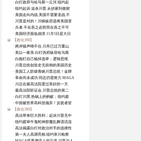
· 白灯政府与哈马斯一丘河.纽约起
· 纽约起诉.追杀川普.从抄家到敛财
· 美国走向内战.美国不需要圣战.不
· 川普是对的！20操纵窃选将美国变
· 兵者.不在吾之必胜而在吾之不可
· 美国经济面临崩溃.11月5日是大日
【政论390】
· 两岸猿声啼不住.川舟已过万重山.
· 美以一家亲.白灯伪府纵容哈马斯
· 白痴灯自己输掉选举；逻辑思维.
· 川普总统创造史无前例的美国历史
· 美国工人阶级青睐川普总统！金牌
· 革命尚未成功.同志仍需努力.MAGA
· 川总在最高法院度过美好的一天.
· 最高法院听证会.川普总统的第二
· 白灯川黑.热锅上的蚂蚁；纽约庭
· 中国被世界高科技抛弃！反犹者皆
【政论389】
· 高法带来巨大胜利；起诉川普无中
· 纽约庭审牛鬼蛇神群魔乱舞谎话连
· 高法揭露白灯对政治对手的选择性
· 第一夫人高调亮相.纽约审川检察
· MAGA世界潮流人间正道.川普与人