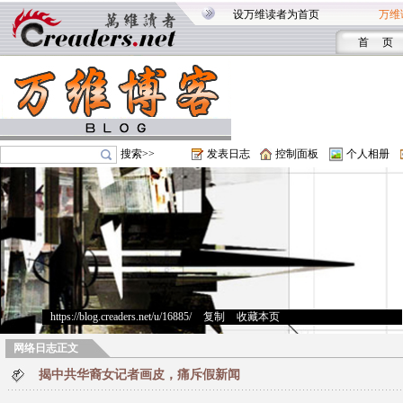
设万维读者为首页
万维
首 页
搜索>>
发表日志
控制面板
个人相册
https://blog.creaders.net/u/16885/
>
复制
>
收藏本页
网络日志正文
揭中共华裔女记者画皮，痛斥假新闻