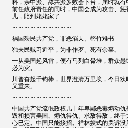
料，亲中派、舔共派多数会下台，届时就有
前任政府责任的同时，中国会成为攻击、惩
儿，賠到姥姥家了……
～～～～～～～～～～
祸国殃民共产党，罪恶滔天、罄竹难书
独夫民贼习近平，为非作歹、死有余辜。
一从美国起风雷，便有马列白骨堆，群众愚
必为灾。
川普奋起千钧棒，世界澄清万里埃，今日欢
又重来。
～～～～～～～～～～
中国共产党流氓政权几十年卑鄙恶毒煽动仇
毁和损害美国。煽仇得仇、求敌得敌，终于
心已定。中国只能接招。祥林嫂式的哭诉没