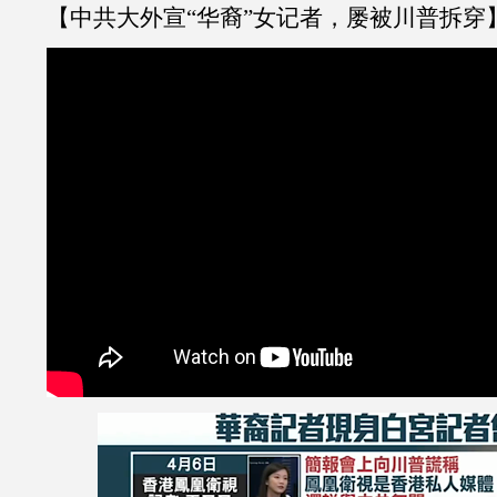
【中共大外宣“华裔”女记者，屡被川普拆穿