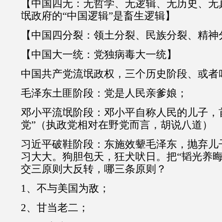
【中国四无：无哲学、无逻辑、无历史、无
氓政府的“中国逻辑”是畜生逻辑】
【中国四分裂：领土分裂、民族分裂、精神
【中国大一统：党独病毒大一统】
中国共产党流氓政权，三个历史阶段、或者
毛泽东土匪阶段：党是人民亲爹娘；
邓小平流氓阶段：邓小平自称人民的儿子，
党”（执政党相对在野党而言，胡说八道）
习近平破鞋阶段：东施效颦毛泽东，抛弃儿
习大大。狗胆包天，狂犬吠日。把“韬光养晦
交三原则大反转，哪三条原则？
1、不与美国为敌；
2、甘当老二；