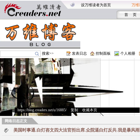
设万维读者为首页
万维
首 页
搜索>>
发表日志
控制面板
个人相册
https://blog.creaders.net/u/16885/
>
复制
>
收藏本页
网络日志正文
美国时事通.白灯咨文四大法官拒出席.众院逼白灯反共.我是暴风雨