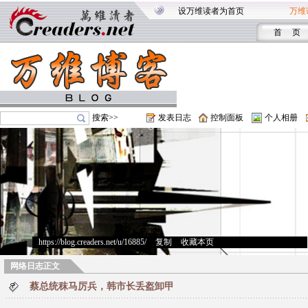
设万维读者为首页
万维
首 页
搜索>>
发表日志
控制面板
个人相册
https://blog.creaders.net/u/16885/
>
复制
>
收藏本页
网络日志正文
蔡总统秣马厉兵，韩市长丢盔卸甲