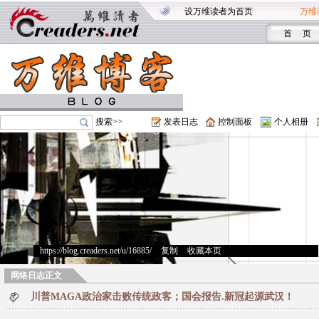
设万维读者为首页
万维
首 页
搜索>>
发表日志
控制面板
个人相册
https://blog.creaders.net/u/16885/
>
复制
>
收藏本页
网络日志正文
川普MAGA政治家击败传统政客；国会报告.新冠起源武汉！