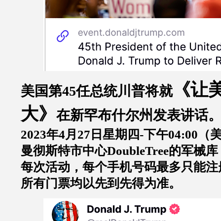
《让
美国第
45
任总统
川普
将就
大》
在新罕布什尔州发表讲话
2023
年
4
月
27
日星期四
-
下午
04:00
（
曼彻斯特市中心
DoubleTree
的军械库
每次活动，每个手机号码最多只能注
所有门票均以先到先得为准。