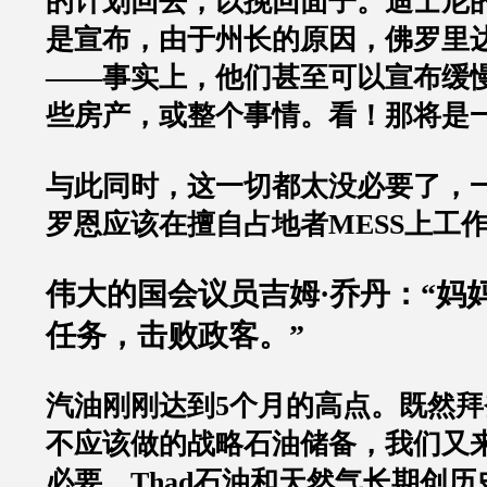
的计划回去，以挽回面子。迪士尼
是宣布，由于州长的原因，佛罗里
——
事实上，他们甚至可以宣布缓
些房产，或整个事情。看！那将是
与此同时，这一切都太没必要了，
罗恩应该在擅自占地者
MESS
上工
伟大的国会议员吉姆
·
乔丹：
“
妈
任务，击败政客。
”
汽油刚刚达到
5
个月的高点。既然拜
不应该做的战略石油储备，我们又
必要。
Thad
石油和天然气长期创历