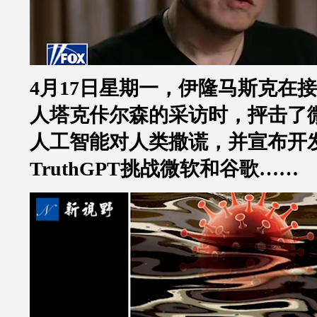
4
月
17
日星期一，伊隆马斯克在接
人塔克佧尔森的采访时，抨击了
人工智能对人类撒谎，并宣布开
TruthGPT
挑战微软和谷歌
……