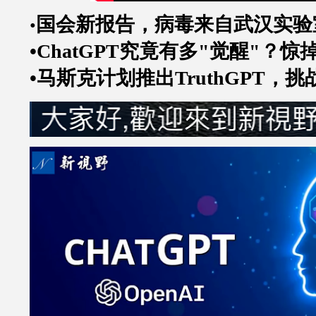
国会新报告，病毒来自武汉实验
•
•ChatGPT
究竟有多
"
觉醒
"
？惊
•马斯克计划推出
TruthGPT
，挑