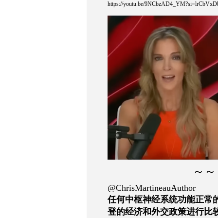
https://youtu.be/9NCbzAD4_YM?si=lrCb
～～
@ChrisMartineauAuthor
任何中枢神经系统功能正常
登的经济和外交政策进行比