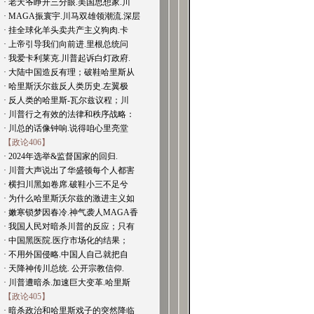
· 老天爷睁开三分眼.美国思想家.川
· MAGA振寰宇.川马双雄领潮流.深层
· 挂全球化羊头卖共产主义狗肉.卡
· 上帝引导我们向前进.里根总统问
· 我爱卡利莱克.川普起诉白灯政府.
· 大陆中国造反有理；破鞋哈里斯从
· 哈里斯沃尔兹反人类历史.左翼极
· 反人类的哈里斯-瓦尔兹议程；川
· 川普行之有效的法律和秩序战略：
· 川总的话像钟响.说得咱心里亮堂
【政论406】
· 2024年选举&监督国家的回归.
· 川普大声说出了华盛顿每个人都害
· 横扫川黑如卷席.破鞋小三不足兮
· 为什么哈里斯沃尔兹的激进主义如
· 嫩寒锁梦因春冷.神气袭人MAGA香
· 我国人民对暗杀川普的反应；只有
· 中国黑医院.医疗市场化的结果；
· 不用外国侵略.中国人自己就把自
· 天降神传川总统. 公开宗教信仰.
· 川普遭暗杀.加速巨大变革.哈里斯
【政论405】
· 暗杀政治和哈里斯戏子的突然降临