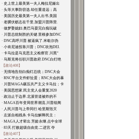
· 史上世上最美第一夫人梅拉尼娅出
· 头等大事防窃选.却任重道远；高
· 美国历史最美第一夫人出书.美国
· 老骥伏枥志在千里.加盟川普阵营.
· 做梦娶媳妇.奥巴马耍完白痴玩破
· 川普总统制胜的关键.里根参加DNC
· DNC高呼川普.被逼疯了.米歇尔伪
· 小肯尼迪投靠川普；DNC吹泡DEI.
· 卡马拉是马克思主义检察官.川黑“
· 马斯克将任职川普政府.DNC白灯绝
【政论408】
· 无情地告别白痴灯总统；DNC大会
· RNC平台文件虾扯蛋；RNC大会的暴
· 川普MAGA碾压共产主义卡马拉；卡
· 美国思想家.民主党人会重复2020
· 政治止于边界.北溪管道被炸的不
· MAGA百年变局世界潮流.川普组阁
· 人民川普与上帝同行.哈里斯毁灭
· 左派自相残杀.卡马拉解释民主：
· MAGA人才辈出.芳龄永继.点中全球
· 83天.打败超级自由党.二进宫.夺
【政论407】