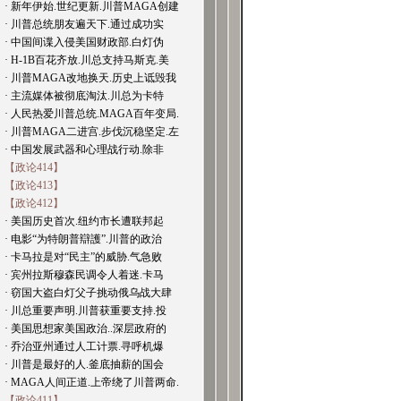
· 新年伊始.世纪更新.川普MAGA创建
· 川普总统朋友遍天下.通过成功实
· 中国间谍入侵美国财政部.白灯伪
· H-1B百花齐放.川总支持马斯克.美
· 川普MAGA改地换天.历史上诋毁我
· 主流媒体被彻底淘汰.川总为卡特
· 人民热爱川普总统.MAGA百年变局.
· 川普MAGA二进宫.步伐沉稳坚定.左
· 中国发展武器和心理战行动.除非
【政论414】
【政论413】
【政论412】
· 美国历史首次.纽约市长遭联邦起
· 电影“为特朗普辯護”.川普的政治
· 卡马拉是对“民主”的威胁.气急败
· 宾州拉斯穆森民调令人着迷.卡马
· 窃国大盗白灯父子挑动俄乌战大肆
· 川总重要声明.川普获重要支持.投
· 美国思想家美国政治..深层政府的
· 乔治亚州通过人工计票.寻呼机爆
· 川普是最好的人.釜底抽薪的国会
· MAGA人间正道.上帝绕了川普两命.
【政论411】