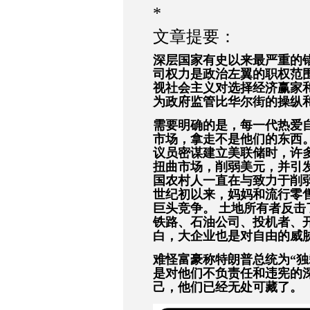
*
文章提要：
深层国家有史以来最严重的
司权力是政治左翼的职权范围
视社会主义对选择经济赢家
为政府监管比华尔街的操纵
需要明确的是，每一代热爱
市场，拿走不是他们的东西。
议员密谋建立美联储时，许
扭曲市场，削弱美元，并引
国农村人一直在与致力于削
世纪初以来，妈妈和流行零
巨头竞争。 土地所有者反
铁路、石油公司、投机者、
白，大企业也是对自由的威
难怪富豪称特朗普总统为“独
是对他们不负责任和违宪的
己，他们已经无处可藏了。