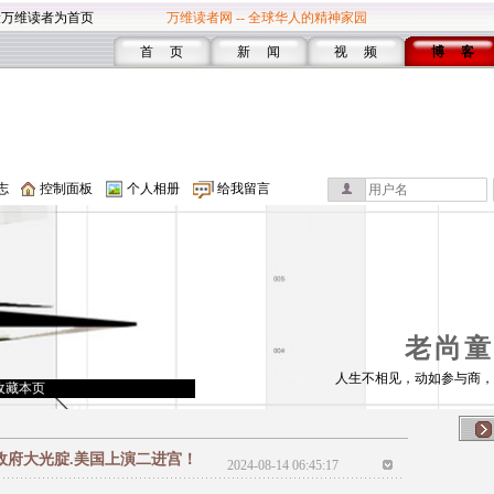
设万维读者为首页
万维读者网 -- 全球华人的精神家园
首 页
新 闻
视 频
博 客
志
控制面板
个人相册
给我留言
老尚童
人生不相见，动如参与商，
收藏本页
层政府大光腚.美国上演二进宫！
2024-08-14 06:45:17