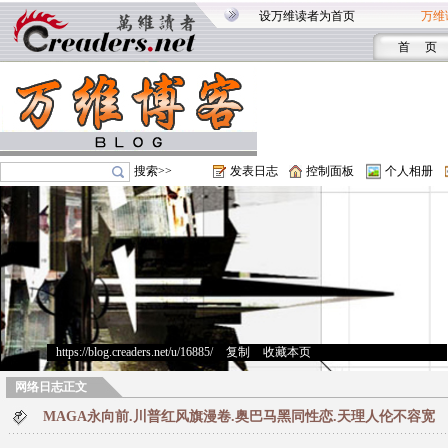
设万维读者为首页
万维
首 页
搜索>>
发表日志
控制面板
个人相册
https://blog.creaders.net/u/16885/
>
复制
>
收藏本页
网络日志正文
MAGA永向前.川普红风旗漫卷.奥巴马黑同性恋.天理人伦不容宽