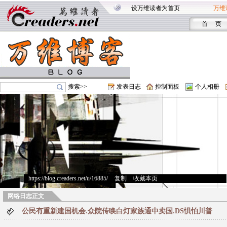
设万维读者为首页
万维
首 页
搜索>>
发表日志
控制面板
个人相册
https://blog.creaders.net/u/16885/
>
复制
>
收藏本页
网络日志正文
公民有重新建国机会.众院传唤白灯家族通中卖国.DS惧怕川普