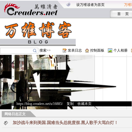
设万维读者为首页
万维
首 页
搜索>>
发表日志
控制面板
个人相册
https://blog.creaders.net/u/16885/
>
复制
>
收藏本页
网络日志正文
加沙战斗来到美国.国难当头总统度假.黑人歌手大骂白灯！