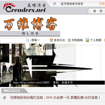
设万维读者为首页
万维
首 页
搜索>>
发表日志
控制面板
个人相册
https://blog.creaders.net/u/16885/
>
复制
>
收藏本页
网络日志正文
无情地告别白痴灯总统；DNC大会第一天.群魔乱舞.白灯放屁！