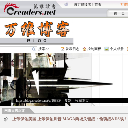
设万维读者为首页
万维
首 页
搜索>>
发表日志
控制面板
个人相册
https://blog.creaders.net/u/16885/
>
复制
>
收藏本页
网络日志正文
上帝保佑美国.上帝保佑川普.MAGA两场关键战：偷窃战&DS战！