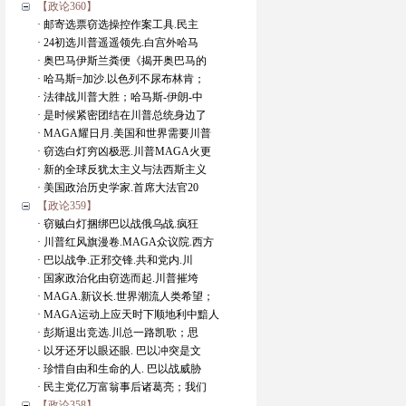
【政论360】
· 邮寄选票窃选操控作案工具.民主
· 24初选川普遥遥领先.白宫外哈马
· 奥巴马伊斯兰粪便《揭开奥巴马的
· 哈马斯=加沙.以色列不尿布林肯；
· 法律战川普大胜；哈马斯-伊朗-中
· 是时候紧密团结在川普总统身边了
· MAGA耀日月.美国和世界需要川普
· 窃选白灯穷凶极恶.川普MAGA火更
· 新的全球反犹太主义与法西斯主义
· 美国政治历史学家.首席大法官20
【政论359】
· 窃贼白灯捆绑巴以战俄乌战.疯狂
· 川普红风旗漫卷.MAGA众议院.西方
· 巴以战争.正邪交锋.共和党内.川
· 国家政治化由窃选而起.川普摧垮
· MAGA.新议长.世界潮流人类希望；
· MAGA运动上应天时下顺地利中黯人
· 彭斯退出竞选.川总一路凯歌；思
· 以牙还牙以眼还眼. 巴以冲突是文
· 珍惜自由和生命的人. 巴以战威胁
· 民主党亿万富翁事后诸葛亮；我们
【政论358】