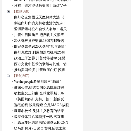
· 只有川普才能拯救美国！白灯父子
【政论368】
· 白灯窃选集团玩天魔解体大法.《
· 刺破白灯白痴支持者生活的泡沫；
· 爱博斯坦将公布合伙人名单：诺贝
· 川普生日国旗日.把反犹主义消灭
· 20大选被操控盗窃.1300万邮寄选
· 邮寄选票是2020大选的“欺诈邀请”
· 白灯鬼吹灯.利用加沙危机.掩盖窃
· 政治止于边界.川普对等哲学.分裂
· 西方文化中艺术的衰落与其他一切
· 推动美国经济.川普碾压白灯.投票
【政论367】
· We the people希望川普再“独裁”
· 做贼心虚.窃选卖国伪总统白灯害
· 极权主义三部曲.全球化罪魁；J6
· 《美国妈妈》支持川普； 新的反
· 选战前线.战果辉煌.立足MAGA放眼
· 庭审名校长.反犹主义教育的结束.
· 极左媒体猪八戒倒打一耙.污蔑川
· 川总反攻纽约黑法院.窃选元凶CNN
· 哈马斯10月7日袭击表明.反犹太主