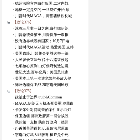
· 德州法院宣判白灯叛国.二次内战
· 地狱一定是空的.一旦腐烂开始.须
· 川普时代MAGA，川普墙钢铁长城.
【政论376】
· 冰冻三尺非一日之寒.白灯嫖伊朗.
· 川普总统像猫王.川普协第一巾帼
· 没有边界就没有国家；10月7日哈
· 川普时代MAGA运动.热爱美国.支持
· 美国政经.川普集会更胜选举一筹.
· 人民议会立法号召.十八路诸侯起
· 七项核心原则.白灯伪府制造边境
· 世纪大选.百年变局；美国思想家
· 美国本土第一次遭危险的外敌入侵
· 德州边疆保卫战.20窃选美国民族
【政论375】
· 政治止于边界.truth&Common
· MAGA.伊朗无人机杀死美军.奥黑白
· 卡罗尔针对特朗普的案件显示白灯
· 保卫边疆.德州政府第一回合战胜
· 我的第一支枪.防白灯政府；德州
· 起诉川普适得其反.丑角法尼原形
· 窃选白灯武大郎服毒.横竖是个死.