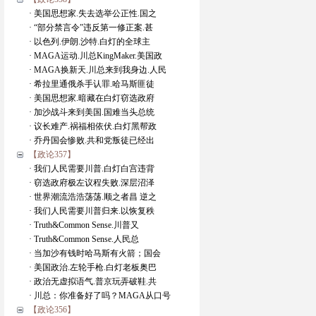
· 美国思想家.失去选举公正性.国之
· “部分禁言令”违反第一修正案.甚
· 以色列.伊朗.沙特.白灯的全球主
· MAGA运动.川总KingMaker.美国政
· MAGA换新天.川总来到我身边.人民
· 希拉里通俄杀手认罪.哈马斯匪徒
· 美国思想家.暗藏在白灯窃选政府
· 加沙战斗来到美国.国难当头总统
· 议长难产.祸福相依伏.白灯黑帮政
· 乔丹国会惨败.共和党叛徒已经出
【政论357】
· 我们人民需要川普.白灯白宫违背
· 窃选政府极左议程失败.深层沼泽
· 世界潮流浩浩荡荡.顺之者昌 逆之
· 我们人民需要川普归来.以恢复秩
· Truth&Common Sense.川普又
· Truth&Common Sense.人民总
· 当加沙有钱时哈马斯有火箭；国会
· 美国政治.左轮手枪.白灯老板奥巴
· 政治无虚拟语气.普京玩弄破鞋.共
· 川总：你准备好了吗？MAGA从口号
【政论356】