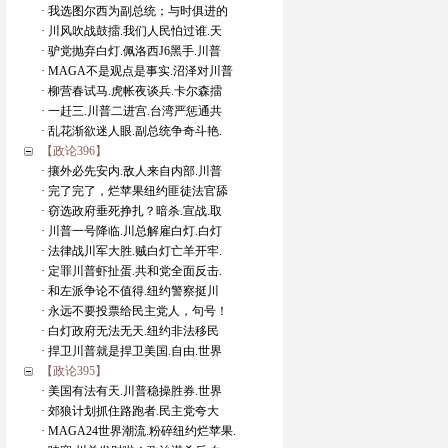
· 我选图尔西为副总统；与时俱进的
· 川风吹战鼓擂.我们人民怕过谁.天
· 驴党抛弃白灯.佩洛西J6黑手.川普
· MAGA不是观点是事实.沼泽对川普
· 柳营春试马.虎帐夜谈兵.卡尔森擂
· 一赶三.川普二进宫.台湾严惩通共
· 乱花渐欲迷人眼.副总统争奇斗艳.
【政论396】
· 攘外必先安内.敌人来自内部.川普
· 完了完了，烂苹果纽约匪徒法官舔
· 窃选政府垂死挣扎？暗杀.宣战.取
· 川普一号降临.川总解雇白灯.白灯
· 法律战川军大胜.贼白灯亡羊开牢.
· 定罪川普虾扯蛋.共和党全面反击.
· 和左派争论不值得.纽约警察挺川
· 永远不要投票给民主党人，句号！
· 白灯政府无法无天.纽约非法移民
· 捍卫川普就是捍卫美国.自由.世界
【政论395】
· 美国有法有天.川普稳操胜券.世界
· 郊狼计划抓住路跑者.民主党夸大
· MAGA24世界潮流.粉碎纽约烂苹果.