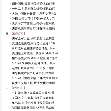
· 倒挂国旗.最高法院起硝烟.白灯奥
· 一对二.川总对阵白灯贺锦丽.白灯
· 大陆中国破鞋破穿.川总明令不许2
· 卧槽.白灯太可怕.吓跑外星人；Tr
· 天兵十万下新州.上帝保佑美利坚.
· 川普总统叫阵白灯.准备辩论.纽约
【政论392】
· 川军全军出庭.横扫崩溃司法系统.
· 美国政治缺陷.政治走出法庭！“白
· 白灯政府正在使窃选合法化.《sav
· 美国是上帝统治下的国家.MAGA24
· 攘外必先安内.MAGA掀巨澜..“选民
· MAGA24.神传天选.降大任于斯人.
· 选举日最重要的日子.追杀川普彻
· 川总再次致信白灯要单挑.白灯出
· MAGA川潮晚来急.万年太久争朝夕
· 反犹主义塌了炕. 民主党由战争贩
【政论391】
· 白灯躲在地下室煽动国家动乱.世
· 美国万岁.白灯非法移民政策剜肉
· 奥巴马.21世纪发誓摧毁美国的精
· 我国是基督教国家.绝不向圣战敞