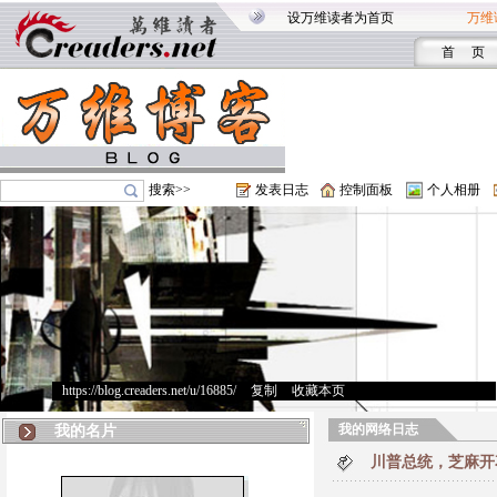
设万维读者为首页
万维
首 页
搜索>>
发表日志
控制面板
个人相册
https://blog.creaders.net/u/16885/
>
复制
>
收藏本页
我的网络日志
我的名片
川普总统，芝麻开