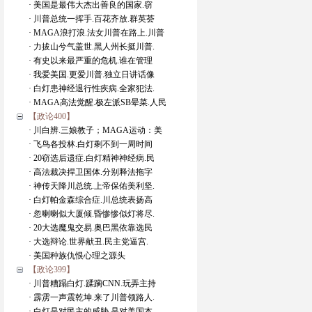
· 美国是最伟大杰出善良的国家.窃
· 川普总统一挥手.百花齐放.群英荟
· MAGA浪打浪.法女川普在路上.川普
· 力拔山兮气盖世.黑人州长挺川普.
· 有史以来最严重的危机.谁在管理
· 我爱美国.更爱川普.独立日讲话像
· 白灯患神经退行性疾病.全家犯法.
· MAGA高法觉醒.极左派SB晕菜.人民
【政论400】
· 川白辨.三娘教子；MAGA运动：美
· 飞鸟各投林.白灯剩不到一周时间
· 20窃选后遗症.白灯精神神经病.民
· 高法裁决捍卫国体.分别释法拖字
· 神传天降川总统.上帝保佑美利坚.
· 白灯帕金森综合症.川总统表扬高
· 忽喇喇似大厦倾.昏惨惨似灯将尽.
· 20大选魔鬼交易.奥巴黑依靠选民
· 大选辩论.世界献丑.民主党逼宫.
· 美国种族仇恨心理之源头
【政论399】
· 川普糟蹋白灯.蹂躏CNN.玩弄主持
· 霹雳一声震乾坤.来了川普领路人.
· 白灯是对民主的威胁.是对美国本