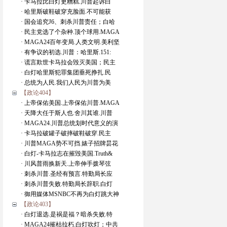
· 卡马拉比白灯更糟糕.川普起诉白
· 哈里斯破鞋破穿充脸面.不可能获
· 国会追究J6、刺杀川普责任；白哈
· 民主党选了个杂种.顶个球用.MAGA
· MAGA24百年变局.人类文明.美利坚
· 有争议的初选.川普：哈里斯.151:
· 谎言欺世卡马拉会毁灭美国；民主
· 白灯哈里斯犯罪集团垂死挣扎.民
· 总统为人民.我们人民为川普为美
【政论404】
· 上帝保佑美国.上帝保佑川普.MAGA
· 天降大任于斯人也.舍川其谁.川普
· MAGA24.川普总统划时代意义的演
· 卡马拉破罐子破摔破鞋破穿.民主
· 川普MAGA势不可挡.婊子招牌昙花
· 白灯-卡马拉志在摧毁美国.Truth&
· 川风普雨换新天.上帝伸手拨琴弦
· 刺杀川普.圣经有预言.特勤局长应
· 刺杀川普失败.特勤局长辞职.白灯
· 御用媒体MSNBC不再为白灯跳大神
【政论403】
· 白灯退选.是祸是福？暗杀失败.特
· MAGA24摧枯拉朽.白灯吹灯；中共