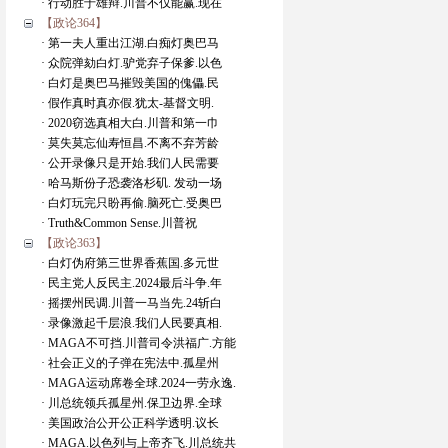
· 行动胜于雄辩.川普不仅能赢.现在
【政论364】
· 第一夫人重出江湖.白痴灯奥巴马
· 众院弹劾白灯.驴党弃子保爹.以色
· 白灯是奥巴马摧毁美国的傀儡.民
· 假作真时真亦假.犹太-基督文明.
· 2020窃选真相大白.川普和第一巾
· 莫失莫忘仙寿恒昌.不离不弃芳龄
· 公开录像只是开始.我们人民需要
· 哈马斯份子恐袭洛杉矶. 发动一场
· 白灯玩完只盼再偷.脑死亡.受奥巴
· Truth&Common Sense.川普祝
【政论363】
· 白灯伪府第三世界香蕉国.多元世
· 民主党人反民主.2024最后斗争.年
· 摇摆州民调.川普一马当先.24斩白
· 录像激起千层浪.我们人民要真相.
· MAGA不可挡.川普司令洪福广.方能
· 社会正义的子弹在宪法中.孤星州
· MAGA运动席卷全球.2024一劳永逸.
· 川总统领兵孤星州.保卫边界.全球
· 美国政治公开公正科学透明.议长
· MAGA.以色列与上帝齐飞.川总统共