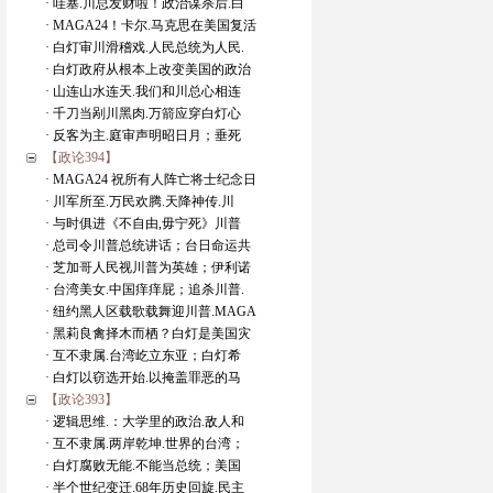
· 哇塞.川总发财啦！政治谋杀后.白
· MAGA24！卡尔.马克思在美国复活
· 白灯审川滑稽戏.人民总统为人民.
· 白灯政府从根本上改变美国的政治
· 山连山水连天.我们和川总心相连
· 千刀当剐川黑肉.万箭应穿白灯心
· 反客为主.庭审声明昭日月；垂死
【政论394】
· MAGA24 祝所有人阵亡将士纪念日
· 川军所至.万民欢腾.天降神传.川
· 与时俱进《不自由,毋宁死》川普
· 总司令川普总统讲话；台日命运共
· 芝加哥人民视川普为英雄；伊利诺
· 台湾美女.中国痒痒屁；追杀川普.
· 纽约黑人区载歌载舞迎川普.MAGA
· 黑莉良禽择木而栖？白灯是美国灾
· 互不隶属.台湾屹立东亚；白灯希
· 白灯以窃选开始.以掩盖罪恶的马
【政论393】
· 逻辑思维.：大学里的政治.敌人和
· 互不隶属.两岸乾坤.世界的台湾；
· 白灯腐败无能.不能当总统；美国
· 半个世纪变迁.68年历史回旋.民主