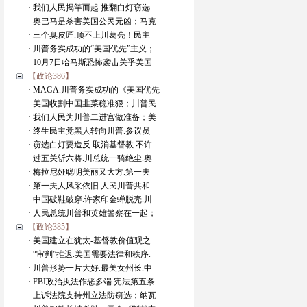
· 我们人民揭竿而起.推翻白灯窃选
· 奥巴马是杀害美国公民元凶；马克
· 三个臭皮匠.顶不上川葛亮！民主
· 川普务实成功的“美国优先”主义；
· 10月7日哈马斯恐怖袭击关乎美国
【政论386】
· MAGA.川普务实成功的《美国优先
· 美国收割中国韭菜稳准狠；川普民
· 我们人民为川普二进宫做准备；美
· 终生民主党黑人转向川普.参议员
· 窃选白灯要造反.取消基督教.不许
· 过五关斩六将.川总统一骑绝尘.奥
· 梅拉尼娅聪明美丽又大方.第一夫
· 第一夫人风采依旧.人民川普共和
· 中国破鞋破穿.许家印金蝉脱壳.川
· 人民总统川普和英雄警察在一起；
【政论385】
· 美国建立在犹太-基督教价值观之
· “审判”推迟.美国需要法律和秩序.
· 川普形势一片大好.最美女州长.中
· FBI政治执法作恶多端.宪法第五条
· 上诉法院支持州立法防窃选；纳瓦