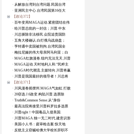
· 从解放台湾到台湾问题.民国台湾
· 亚洲民主中心.台湾民国第16任大
【政论372】
· 百年变局MAGA运动.紧密团结在伟
· 给川普总统的一封信；川普.中东
· 川总驱除非法移民.众院追责国防
· 五角大楼确认.白灯俄乌战崩盘；
· 亨特通中卖国被刑拘.台湾民国全
· 梅拉尼娅的伟大母亲阿马利亚；白
· MAGA红旗漫卷.纽约无法无天.川普
· MAGA运动.天时地利人和.“民粹主
· MAGA时代潮流.主媒转向.川普将赢
· 川普是我国最好的领导者！川总将
【政论371】
· 川风漫卷摇摆州.MAGA气如虹.打败
· 20窃选.J.6政变.构陷川普.选票除
· Truth&Common Sense.从“身份
· 最高法院将接受川普科罗拉多选票
· 川普right！中国毒品入侵美国.
· 川普MAGA.独一无二时代.建意识形
· 美国小人书：庭审枪击案.惊天地
· 反犹主义窃贼哈佛大学校长辞职不