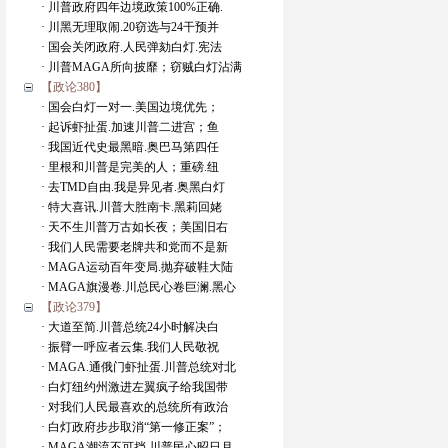
· 川普政府四年边境政策100%正确.
· 川黑无理取闹.20窃选与24干预并
· 国会关闭政府.人民弹劾白灯.宪法
· 川普MAGA所向披靡；窃贼白灯沾满
【政论380】
· 国会白灯一对一.美国边境优先；
· 起诉虾扯蛋.加速川普二进宫；鱼
· 我国近代史最黑暗.奥巴马第四任
· 里根和川普是完美的人；重磅.纽
· 去TMD自由.我是异见者.奥黑白灯
· 特大喜讯.川普大胜南卡.黑莉回姥
· 天不生川普万古如长夜；美国旧右
· 我们人民需要老牌共和党而不是新
· MAGA运动百年变局.抛弃破鞋大陆
· MAGA旗漫卷.川总民心卷巨澜.黑心
【政论379】
· 大道至简.川普总统24小时解决白
· 振臂一呼应者云集.我们人民敬祝
· MAGA.通俄门虾扯蛋.川普总统对北
· 白灯纽约州激进左翼疯子给我国带
· 对我们人民最喜欢的总统所有政治
· 白灯政府步步取消“第一修正案”；
· MAGA潮流不可挡.川普民心昭日月.