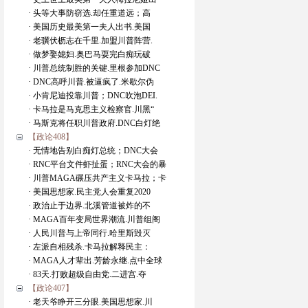
· 头等大事防窃选.却任重道远；高
· 美国历史最美第一夫人出书.美国
· 老骥伏枥志在千里.加盟川普阵营.
· 做梦娶媳妇.奥巴马耍完白痴玩破
· 川普总统制胜的关键.里根参加DNC
· DNC高呼川普.被逼疯了.米歇尔伪
· 小肯尼迪投靠川普；DNC吹泡DEI.
· 卡马拉是马克思主义检察官.川黑“
· 马斯克将任职川普政府.DNC白灯绝
【政论408】
· 无情地告别白痴灯总统；DNC大会
· RNC平台文件虾扯蛋；RNC大会的暴
· 川普MAGA碾压共产主义卡马拉；卡
· 美国思想家.民主党人会重复2020
· 政治止于边界.北溪管道被炸的不
· MAGA百年变局世界潮流.川普组阁
· 人民川普与上帝同行.哈里斯毁灭
· 左派自相残杀.卡马拉解释民主：
· MAGA人才辈出.芳龄永继.点中全球
· 83天.打败超级自由党.二进宫.夺
【政论407】
· 老天爷睁开三分眼.美国思想家.川