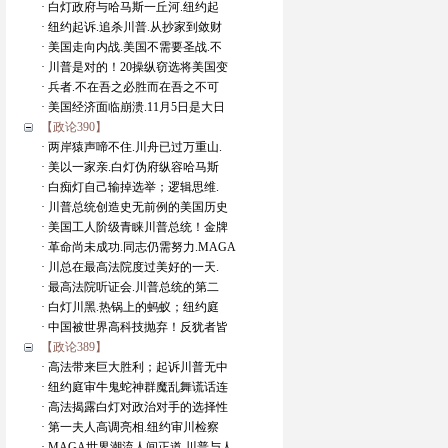
· 白灯政府与哈马斯一丘河.纽约起
· 纽约起诉.追杀川普.从抄家到敛财
· 美国走向内战.美国不需要圣战.不
· 川普是对的！20操纵窃选将美国变
· 兵者.不在吾之必胜而在吾之不可
· 美国经济面临崩溃.11月5日是大日
【政论390】
· 两岸猿声啼不住.川舟已过万重山.
· 美以一家亲.白灯伪府纵容哈马斯
· 白痴灯自己输掉选举；逻辑思维.
· 川普总统创造史无前例的美国历史
· 美国工人阶级青睐川普总统！金牌
· 革命尚未成功.同志仍需努力.MAGA
· 川总在最高法院度过美好的一天.
· 最高法院听证会.川普总统的第二
· 白灯川黑.热锅上的蚂蚁；纽约庭
· 中国被世界高科技抛弃！反犹者皆
【政论389】
· 高法带来巨大胜利；起诉川普无中
· 纽约庭审牛鬼蛇神群魔乱舞谎话连
· 高法揭露白灯对政治对手的选择性
· 第一夫人高调亮相.纽约审川检察
· MAGA世界潮流人间正道.川普与人