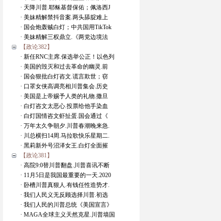
· 天降川普.耶稣基督保佑；佩洛西J
· 美妹精解禁抖音案.两头舔腚难上
· 国会炮轰贼白灯；中共国用TikTok
· 美妹精解三权鼎立.《两党边境法
【政论382】
· 新任RNC主席.保选举公正！以色列
· 美国的毁灭和过去革命的幽灵.前
· 国会狠批白灯咨文.谎言欺世；窃
· 口罩女侠高调亮相川普集会.历史
· 美国是上帝赐予人类的礼物.撒旦
· 白灯咨文太恶心.投票给他手染血
· 白灯国情咨文虾扯蛋.国会通过《
· 万年太久争朝夕.川普春潮晚来急.
· 川总横扫14周.马拉歌快乐星期二.
· 黑莉新外号沼泽女王.白灯全面摧
【政论381】
· 高院9:0替川普翻盘.川普喜讯不断
· 11月5日是我国最重要的一天.2020
· 卧槽川普真狠人.有钱任性造势才.
· 我们人民义无反顾选择川普.初选
· 我们人民的川普总统《美国宣言》
· MAGA全球主义天然克星.川普墙国