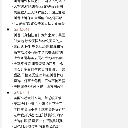
· 川普钢铁长城必胜；国会《制裁中
· 20窃选.构陷川普.FBI作恶多端.国
· 民主党人进入纳粹主义；国会通过
· 川普上诉保证金缓解.但这还不够
· “大屠杀”后.60%美国人认为媒体是
【政论384】
· 川普《真相社会》意外之财；美国
· 24大选.热爱美国与仇恨美国的人
· 青山遮不住 毕竟江流去.揭真相宜
· 断章取义移花接木李代桃僵的“川
· 上帝永远与美以同在.华尔街富豪
· 夫妻双投票.川普盛赞纳瓦罗.业余
· 国会开审白灯窃选卖国集团；川普
· 猎巫.干预频受挫.白灯敲川普竹杠
· 窃选白灯五大危机，不偷不抢不骗
· 美国窃选+移民入侵，西方国家将
【政论383】
· 美丽性感女州长与川普总统互动.
· 美军进驻台湾.在沙家浜扎下去了.
· 美国主义而不是全球主义是我们的
· 选举联邦诉讼.左派计划叛乱.内华
· 大选在即.防窃第一；假做真时真
· 以色列.基督文明的堡垒.众院共和