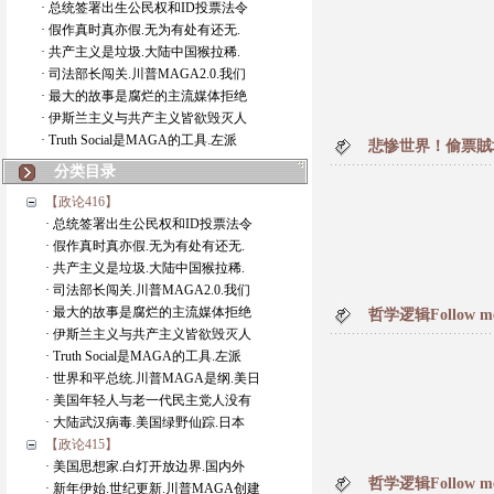
· 总统签署出生公民权和ID投票法令
· 假作真时真亦假.无为有处有还无.
· 共产主义是垃圾.大陆中国猴拉稀.
· 司法部长闯关.川普MAGA2.0.我们
· 最大的故事是腐烂的主流媒体拒绝
· 伊斯兰主义与共产主义皆欲毁灭人
· Truth Social是MAGA的工具.左派
悲惨世界！偷票賊
分类目录
【政论416】
· 总统签署出生公民权和ID投票法令
· 假作真时真亦假.无为有处有还无.
· 共产主义是垃圾.大陆中国猴拉稀.
· 司法部长闯关.川普MAGA2.0.我们
· 最大的故事是腐烂的主流媒体拒绝
哲学逻辑Follow 
· 伊斯兰主义与共产主义皆欲毁灭人
· Truth Social是MAGA的工具.左派
· 世界和平总统.川普MAGA是纲.美日
· 美国年轻人与老一代民主党人没有
· 大陆武汉病毒.美国绿野仙踪.日本
【政论415】
· 美国思想家.白灯开放边界.国内外
哲学逻辑Follow 
· 新年伊始.世纪更新.川普MAGA创建