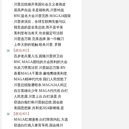
· 川普总统揭开美国社会主义者画皮
· 居高声自远.非是籍秋风.川普对战
· RNC提名大会川普完胜.MAGA24国策
· 川普讲演后，全球互联网失败与以
· 我竞选的是全美总统.而不是半美
· 美利坚有法有天.坎农裁定司法部
· 川普选万斯.完美选择.第一巾帼刀
· 上帝大胆的笔触.暗杀川普. 罗斯
【政论402】
· 百岁老兵重入伍.跟随川普捍卫自
· RNC.MAGA团结的大会胜利的大会.
· 坎农刀劈黑法官.川普副总万斯.RN
· 喜看MAGA千重浪.遍地鹰雄美利坚.
· MAGA精神代代传.我们人民愤怒了.
· 川普总统险遭暗杀.MAGA24人间正
· 自古英雄出少年.MAGA代代传.白灯
· 人民意愿.川普上台.白灯滚蛋.共
· 窃选白痴灯称川普副总统.国会政
· 美国思想家.共和党2024新纲领.是
【政论401】
· MAGA红潮漫卷.白灯阵营内乱.大选
· 窃选白灯病入膏肓等死.国会推川