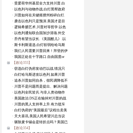
· 受爱荷华州基层全力支持川普.白
· 以色列与动物作战.白灯黑帮政府
· 川普如何在关键摇摆州粉碎白灯.
· 袭击以色列只是预演.美国才是目
· 逻辑希腊艺术.川普对等哲学.以色
· 以色列通知联合国加沙清场.外交
· 乔丹有望当议长.《美国酷儿》.以
· 斯卡利斯退选.白灯软弱给哈马斯
· 我们人民需要川普回来！拜登的伊
· 我国正处在十字路口.自由国度or
【政论355】
· 窃选白灯伪府发动巴以战.情况只
· 白灯哈马斯进攻以色列.如果川普
· 追杀川普如同自杀，假民调降低不
· 川普不是问题而是提出、解决问题
· 以色列全民皆兵.与非人类动物作
· 美国政治.DS正在输掉对川普的战
· 川普的黑人支持率上升.有力驳斥
· 白灯伪府的“美国最后”议程出卖美
· 天大喜讯.美国人民希望川总当议
· 驱除麦卡锡会是转折点吗？美国已
【政论354】