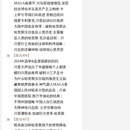
· MAGA振寰宇.川马双雄领潮流.深层
· 挂全球化羊头卖共产主义狗肉.卡
· 上帝引导我们向前进.里根总统问
· 我爱卡利莱克.川普起诉白灯政府.
· 大陆中国造反有理；破鞋哈里斯从
· 哈里斯沃尔兹反人类历史.左翼极
· 反人类的哈里斯-瓦尔兹议程；川
· 川普行之有效的法律和秩序战略：
· 川总的话像钟响.说得咱心里亮堂
【政论406】
· 2024年选举&监督国家的回归.
· 川普大声说出了华盛顿每个人都害
· 横扫川黑如卷席.破鞋小三不足兮
· 为什么哈里斯沃尔兹的激进主义如
· 嫩寒锁梦因春冷.神气袭人MAGA香
· 我国人民对暗杀川普的反应；只有
· 中国黑医院.医疗市场化的结果；
· 不用外国侵略.中国人自己就把自
· 天降神传川总统. 公开宗教信仰.
· 川普遭暗杀.加速巨大变革.哈里斯
【政论405】
· 暗杀政治和哈里斯戏子的突然降临