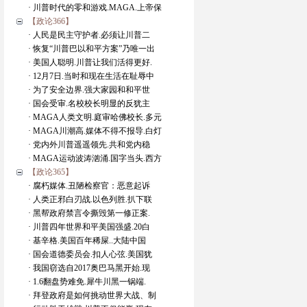
· 川普时代的零和游戏.MAGA.上帝保
【政论366】
· 人民是民主守护者.必须让川普二
· 恢复“川普巴以和平方案”乃唯一出
· 美国人聪明.川普让我们活得更好.
· 12月7日.当时和现在生活在耻辱中
· 为了安全边界.强大家园和和平世
· 国会受审.名校校长明显的反犹主
· MAGA人类文明.庭审哈佛校长.多元
· MAGA川潮高.媒体不得不报导.白灯
· 党内外川普遥遥领先.共和党内稳
· MAGA运动波涛汹涌.国字当头.西方
【政论365】
· 腐朽媒体.丑陋检察官：恶意起诉
· 人类正邪白刃战.以色列胜.扒下联
· 黑帮政府禁言令撕毁第一修正案.
· 川普四年世界和平美国强盛.20白
· 基辛格.美国百年稀屎..大陆中国
· 国会道德委员会.扣人心弦.美国犹
· 我国窃选自2017奥巴马黑开始.现
· 1.6翻盘势难免.犀牛川黑一锅端.
· 拜登政府是如何挑动世界大战、制