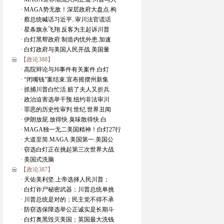
· MAGA势无敌！深层政府大盘点.构
· 蔡总统喊话习近平..审川法官谎话
· 星条旗永飞翔.反客为主起诉川普
· 白灯黑帮政府.制造内忧外患.加速
· 白灯政府与美国人民开战.美国量
【政论388】
· 高院辩论与J6事件有关案件.白灯
· “闭嘴钱”案结束.宣布摇摆州新集
· 抓捕川普白忙活.赔了夫人又折兵.
· 政治迫害选举干预.纽约非法审川
· 罪恶的历史性审判.世纪.世界丑闻
· 伊朗放屁.放得快.臭味散得快.白
· MAGA独一无二美国精神！白灯27行
· 大道至简.MAGA.美国第一.美国公
· 窃选白灯正在挑起第三次世界大战
· 美国式洗脑
【政论387】
· 天佑美利坚.上帝选择人民川普；
· 白灯诈尸秘密武器；川普总统单挑
· 川普总统是对的；民主党不得不承
· 防窃选保障选举公正诚实是长期斗
· 白灯奥黑毁灭美国；英国最大洗钱