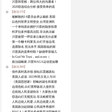
· 川普和里根：两位伟大的沟通者！
· 2020窃选综合分析.接受简单的谎
【政论370】
· 被解散的J.6委员会承认栽赃.美国
· 以色列世界文明堡垒.台湾亚洲民
· 一个单纯喜欢拥护川普的隐形投票
· 科罗拉多州最高法院.非法执法破
· 川普振臂一呼应者云集的充分必要
· 第一巾帼卡利莱克.白灯开放边境.
· 选票除名.宪法杀手.我国面临的噩
· 川普真的是希特勒？缺德带冒烟儿
· In God We Trust，and.or.not（
· 政治战略家.川普MAGA运动坚如磐
【政论369】
· 假作真时真亦假.假钻石震撼真钻
· 美国人必读. 2023年民主党人与18
· 《美国思想家》耶稣的诞生和基督
· 边境危机.白灯黑帮纵容入侵所至.
· 总统祝人民圣诞快乐！大家热火朝
· 窃选白灯无视宪法.非法检察官挑
· 人民总统人民爱.人民总统爱人民.
· 美国政治起硝烟.公民战争再循环.
· MAGA！科罗拉多州最高法院确保川