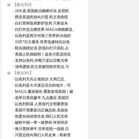
【政论362】
· 24大选.美国政治巅峰对决.反窃防
· 西语系选民转向川普.民主党惊慌
· 白灯黑帮政府黔驴技穷.只剩追杀
· 白灯外交点燃世界.MAGA倒插横流.
· 以色列是西方对第三世界的冷战的
· 10月7日大屠杀.世界迅速转向以色
· 联合国瞎扯淡.窃选白灯只添乱.占
· 美国人民很聪明！追杀川普适得其
· 支持以色列.伊斯兰是以宗教为替
· 演绎逻辑.民主党摧毁联邦宪法.习
【政论361】
· 以色列天兵占领加沙.大局已定.
· 以色列是大天使迈克尔的地方；司
· MAGA.魔道相长.重新发现美国！破
· 选举日喜忧掺半.九点建议.美国宗
· 以色列阳谋.人类现代文明重塑加
· 美国不需要政治正确总统.圣战份
· 热爱自由珍惜生命.我们人民无所
· 破鞋中国一带一路梦碎.拜登经济
· 诛川黑斩犀牛.共和党统一战线.日
· 川普总统向我们人民走来；棺材里