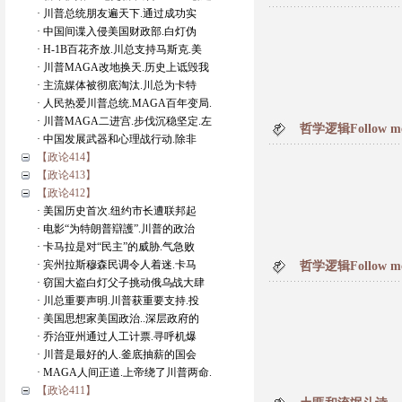
· 川普总统朋友遍天下.通过成功实
· 中国间谍入侵美国财政部.白灯伪
· H-1B百花齐放.川总支持马斯克.美
· 川普MAGA改地换天.历史上诋毁我
· 主流媒体被彻底淘汰.川总为卡特
· 人民热爱川普总统.MAGA百年变局.
· 川普MAGA二进宫.步伐沉稳坚定.左
哲学逻辑Follow 
· 中国发展武器和心理战行动.除非
【政论414】
【政论413】
【政论412】
· 美国历史首次.纽约市长遭联邦起
· 电影“为特朗普辯護”.川普的政治
· 卡马拉是对“民主”的威胁.气急败
· 宾州拉斯穆森民调令人着迷.卡马
哲学逻辑Follow m
· 窃国大盗白灯父子挑动俄乌战大肆
· 川总重要声明.川普获重要支持.投
· 美国思想家美国政治..深层政府的
· 乔治亚州通过人工计票.寻呼机爆
· 川普是最好的人.釜底抽薪的国会
· MAGA人间正道.上帝绕了川普两命.
【政论411】