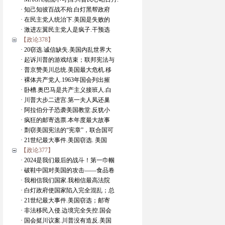
· 知己知彼百战不殆.白灯黑帮政府
· 在民主党人统治下.美国是失败的
· 激进左翼民主党人是疯子.干预选
【政论378】
· 20窃选.诚信缺失.美国内乱世界大
· 起诉川普的游戏结束；联邦宪法与
· 普京赞美川总统.美国最大危机.移
· 裸体共产党人.1963年国会列出摧
· 卧槽.奥巴马是共产主义接班人.白
· 川普大步二进宫.第一夫人凤还巢
· 阿拉伯分子恐袭美国教堂.反犹小
· 疯狂的邮寄选票.本年度最大故事
· 剽窃美国宪法的“宪章”，联合国可
· 21世纪最大事件.美国窃选. 美国
【政论377】
· 2024是我们最后的战斗！第一巾帼
· 破鞋中国对美国的攻击——食品卷
· 我相信我们国家.我相信最高法院
· 白灯政府使国家陷入完全混乱；总
· 21世纪最大事件.美国窃选；邮寄
· 非法移民入侵.边境完全失控.国会
· 国会挺川议案.川普没有造反.美国