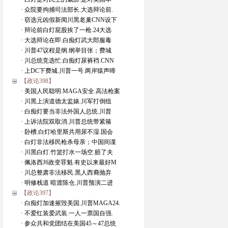
· 众院要拘捕司法部长.大选辩论前.
· 窃选元凶假新闻川黑老巢CNN设下
· 辩论前白灯屁股挨了一枪.24大选
· 大选辩论在即.白痴灯武大郎服毒
· 川普47议程是纲.纲举目张；费城
· 川总统竞选忙.白痴灯尿裤裆.CNN
· 上DC下费城.川普一号.两岸猿声啼
【政论398】
· 美国人民聪明.MAGA安全.高法枪案
· 川黑上演道德太监婊.川军打倒纽
· 白痴灯要当非法外国人总统.川普
· 上诉法院双取消.川普总统带紧箍
· 卧槽.白灯哈里斯共用尿不湿.国会
· 白灯非法移民枪杀母亲；中国间谍
· 川黑白灯.竹篮打水一场空.赔了夫
· 佩洛西J6政变罪魁.有史以来最好M
· 川总整肃非法移民.黑人西裔抛弃
· 明修栈道 暗渡陈仓.川普预演二进
【政论397】
· 白痴灯加速摧毁美国.川普MAGA24.
· 不爱红装爱武装.一人一票国自强.
· 参众共和党团结在美国45～47总统