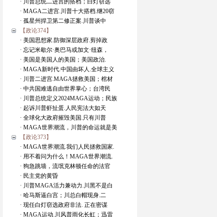
· 川普总统二进宫的搭档；白灯窃选
· MAGA二进宫.川普十大搭档.继20窃
· 孤星州捍卫第二修正案.川普谈中
【政论374】
· 美国思想家.防御深层政府.剪掉政
· 忘记米歇尔·奥巴马或加文·纽森，
· 美国是美国人的美国；美国政治.
· MAGA新时代.中国由坏人.全球主义
· 川普二进宫.MAGA拯救美国；棺材
· 中共国难逃自由世界掌心；台湾民
· 川普总统定义2024MAGA运动；民族
· 起诉川普虾扯蛋.人民宪法大如天
· 全球化大政府摧毁美国.只有川普
· MAGA世界潮流，川普的命运就是美
【政论373】
· MAGA世界潮流.我们人民拯救国家.
· 用不着问为什么！MAGA世界潮流.
· 狗急跳墙，流氓克林顿任命的法官
· 民主党的黄昏
· 川普MAGA活力兼动力.川黑不是白
· 哈马斯逼白宫；川总白帽现身.二
· 现任白灯窃选政府非法. 正在密谋
· MAGA运动.川风普雨化长虹；迅雷