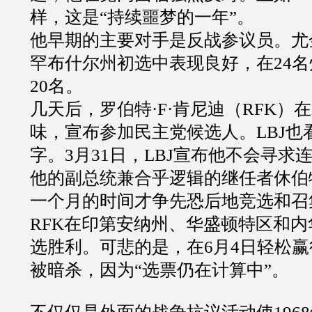
样，这是“持续噩梦的一年”。
他早期的主要对手是反战参议员。尤金
罕布什尔州初选中表现良好，在24
20名。
几天后，罗伯特·F·肯尼迪（RFK）
味，宣布参加民主党候选人。LBJ也
字。3月31日，LBJ宣布他不会寻求
他的副总统兼合乎逻辑的继任者休伯
一个月的时间才争先恐后地竞选和召
RFK在印第安纳州、华盛顿特区和
选胜利。可悲的是，在6月4日轻松赢
被暗杀，因为“选票仍在计算中”。