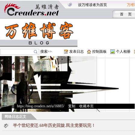
设万维读者为首页
万维
首 页
搜索>>
发表日志
控制面板
个人相册
https://blog.creaders.net/u/16885/
>
复制
>
收藏本页
网络日志正文
半个世纪变迁.68年历史回旋.民主党要玩完！