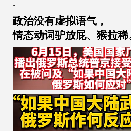
*
政治没有虚拟语气，
情态动词驴放屁、猴拉稀