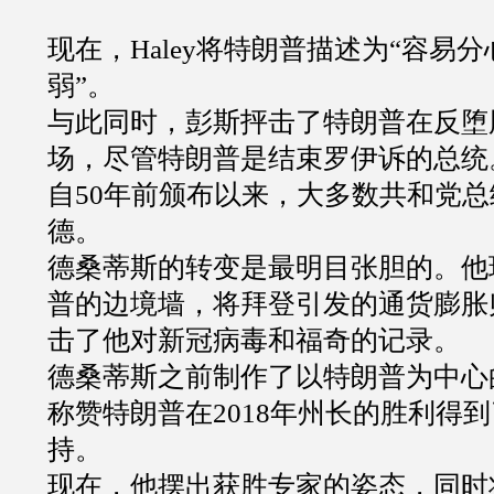
现在，
Haley
将特朗普描述为
“
容易分
弱
”
。
与此同时，彭斯抨击了特朗普在反堕
场，尽管特朗普是结束罗伊诉的总统
自
50
年前颁布以来，大多数共和党总
德。
德桑蒂斯的转变是最明目张胆的。他
普的边境墙，将拜登引发的通货膨胀
击了他对新冠病毒和福奇的记录。
德桑蒂斯之前制作了以特朗普为中心
称赞特朗普在
2018
年州长的胜利得到
持。
现在，他摆出获胜专家的姿态，同时