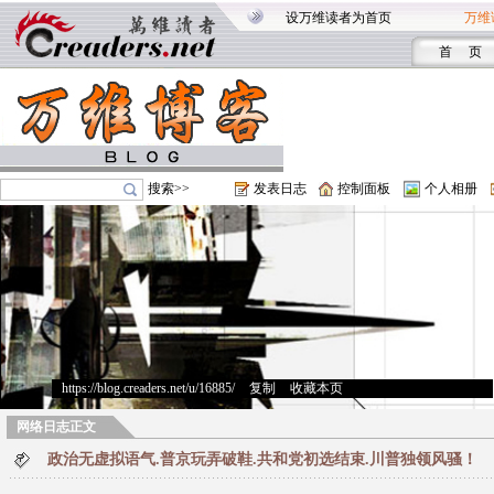
设万维读者为首页
万维
首 页
搜索>>
发表日志
控制面板
个人相册
https://blog.creaders.net/u/16885/
>
复制
>
收藏本页
网络日志正文
政治无虚拟语气.普京玩弄破鞋.共和党初选结束.川普独领风骚！