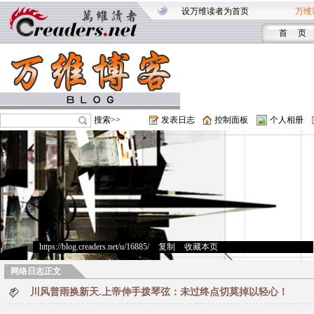
设万维读者为首页
万维
首 页
搜索>>
发表日志
控制面板
个人相册
https://blog.creaders.net/u/16885/
>
复制
>
收藏本页
网络日志正文
川风普雨换新天.上帝伸手拨琴弦：未过终点切莫掉以轻心！