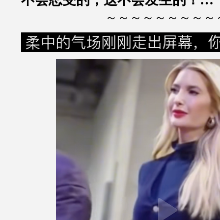
～～～～～～～～～