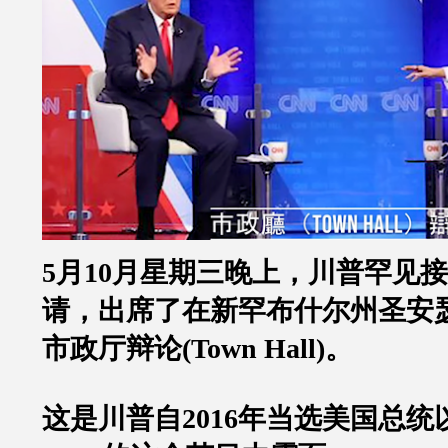
5
月
10
月星期三晚上，川普罕见接
请，出席了在新罕布什尔州圣安
市政厅辩论
(Town Hall)
。
这是川普自
2016
年当选美国总统