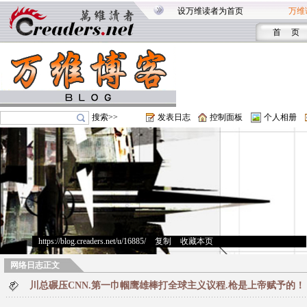
设万维读者为首页
万维
首 页
搜索>>
发表日志
控制面板
个人相册
https://blog.creaders.net/u/16885/
>
复制
>
收藏本页
网络日志正文
川总碾压CNN.第一巾帼鹰雄棒打全球主义议程.枪是上帝赋予的！