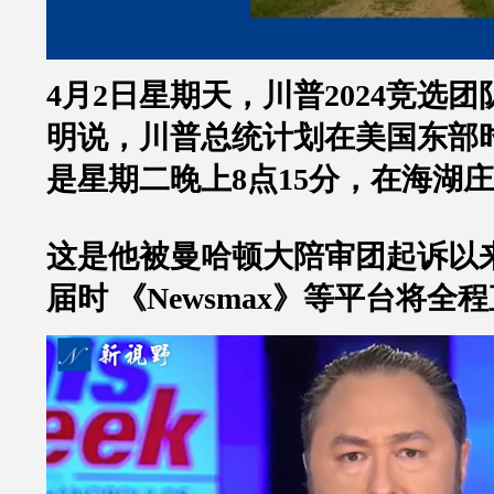
4
月
2
日星期天，川普
2024
竞选团
明说，川普总统计划在美国东部
是星期二晚上
8
点
15
分，在海湖庄
这是他被曼哈顿大陪审团起诉以
届时
《
Newsmax
》等平台将全程