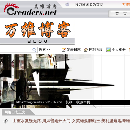
设万维读者为首页
万维
首 页
搜索>>
发表日志
控制面板
个人相册
https://blog.creaders.net/u/16885/
>
复制
>
收藏本页
网络日志正文
山重水复疑无路.川风普雨开天门.女英雄孤胆勤王.美利坚遍地鹰雄