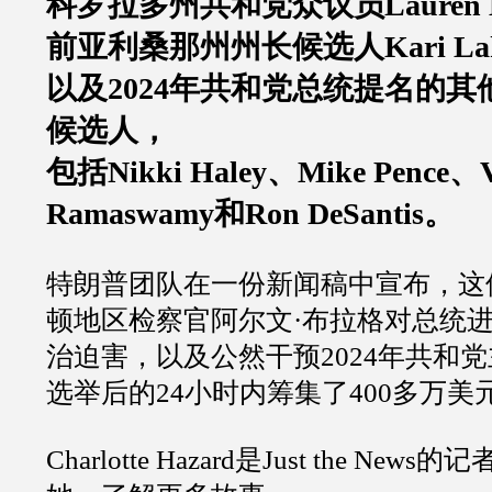
科罗拉多州共和党众议员
Lauren 
前亚利桑那州州长候选人
Kari La
以及
2024
年共和党总统提名的其
候选人，
包括
Nikki Haley
、
Mike Pence
、
Ramaswamy
和
Ron DeSantis
。
特朗普团队在一份新闻稿中宣布，这
顿地区检察官阿尔文
·
布拉格对总统
治迫害，以及公然干预
2024
年共和党
选举后的
24
小时内筹集了
400
多万美
Charlotte Hazard
是
Just the News
的记