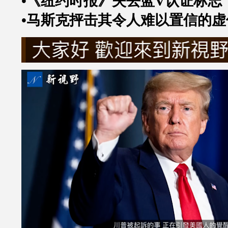
•《纽约时报》失去蓝
V
认证标志
•马斯克抨击其令人难以置信的虚