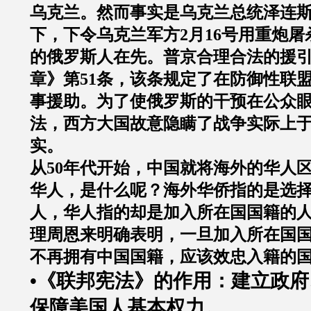
乌克兰。然而事实是乌克兰总统泽连
下，下令乌克兰军方
2
月
16
号用重炮屠
的俄罗斯人在先。普京合理合法的援
章》第
51
条，该条规定了在防御性联
事援助。为了使俄罗斯的干预在公众
法，西方大国故意隐瞒了战争实际上
实。
从
50
年代开始，中国就将海外的华人
华人，是什么呢？海外华侨指的是选
人，华人指的却是加入所在国国籍的
理周恩来明确表明，一旦加入所在国
不再拥有中国国籍，应该效忠入籍的
•《联邦宪法》的作用：建立政
保障美国人基本权力。