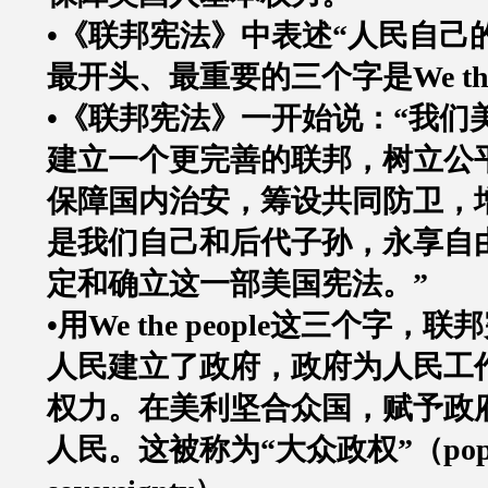
•《联邦宪法》中表述
“
人民自己
最开头、最重要的三个字是
We th
•《联邦宪法》一开始说：
“
我们
建立一个更完善的联邦，树立公
保障国内治安，筹设共同防卫，
是我们自己和后代子孙，永享自
定和确立这一部美国宪法。
”
•用
We the people
这三个字，联邦
人民建立了政府，政府为人民工
权力。在美利坚合众国，赋予政
人民。这被称为
“
大众政权
”
（
pop