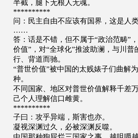
半截，腿下无根人无魂。
**********
问：民主自由不应该有国界，这是人
……
答：话是不错，但不属于
“
政治范畴
”
价值”，对
“
全球化
”
推波助澜，与川普
行、背道而驰。
“
普世价值
”
被中国的太贱婊子们曲解
种。
不同国家、地区对普世价值解释千差
己个人理解信口雌黄。
**********
子曰：攻乎异端，斯害也亦。
凝视深渊过久，必被深渊反噬。
中国那种狗屁烂三国家之事，越咀嚼