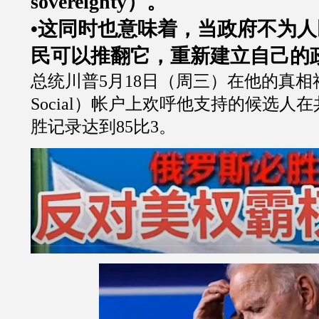
sovereignty
）。
•这同时也意味着，当政府不为
民可以推翻它，重新建立自己的
总统川普
5
月
18
日（周三）在他的真相
Social
）帐户上欢呼他支持的候选人在
胜记录达到
85
比
3
。