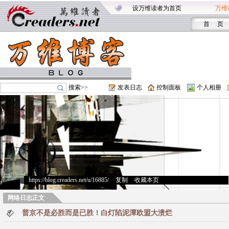
设万维读者为首页
万维
首 页
搜索>>
发表日志
控制面板
个人相册
https://blog.creaders.net/u/16885/
>
复制
>
收藏本页
网络日志正文
普京不是必胜而是已胜！白灯陷泥潭欧盟大溃烂