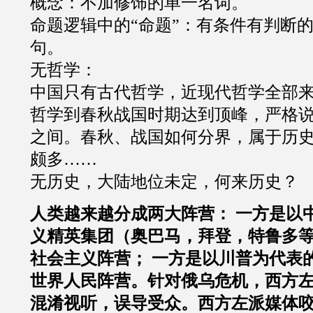
概念：不加修饰的单一名词。
命题逻辑中的
“
命题
”
：有条件有判断
句。
无哲学：
中国只有古代哲学，近现代哲学全部
哲学到春秋战国时期达到顶峰，严格
之间。春秋、战国如何分界，属于历
颇多
……
无历史，大陆地位未定，何来历史？
人类越来越分成两大阵营：
一方是以
义精英集团（奥巴马，拜登，特鲁多
社会主义阵营；
一方是以川普为代表
世界人民阵营。针对俄乌危机，西方
混淆视听，误导受众。西方左派媒体