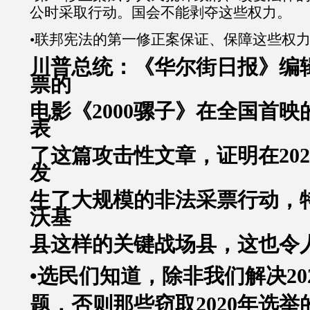
公时采取行动。国会不能剥夺这些权力。
•联邦宪法的第一修正案保证、保障这些权
川普总统：《华尔街日报》编
票的
电影《
2000
骡子》在全国首映
表
了这篇攻击性文章，证明在
202
发
生了大规模的非法采票行动，
沃基
县这样的关键战场县，这也令
•选民们知道，除非我们解决
20
题，否则那些窃取
2020
年选举