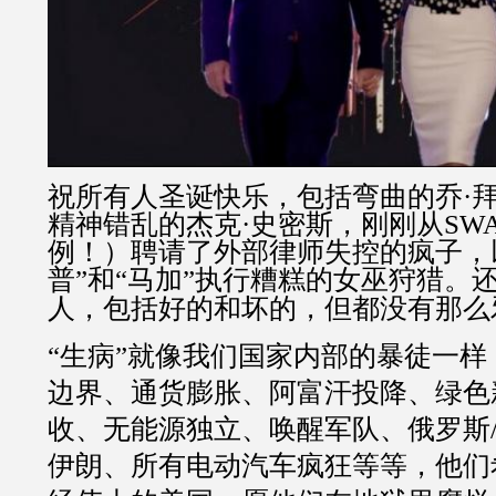
祝所有人圣诞快乐，包括弯曲的乔·
精神错乱的杰克·史密斯，刚刚从SW
例！）聘请了外部律师失控的疯子，
普”和“马加”执行糟糕的女巫狩猎。
人，包括好的和坏的，但都没有那么
“生病”就像我们国家内部的暴徒一
边界、通货膨胀、阿富汗投降、绿色
收、无能源独立、唤醒军队、俄罗斯/
伊朗、所有电动汽车疯狂等等，他们