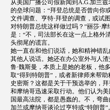
从美国广播公司假新闻到A.G.加兰兹
的垒球问题：“拜登总统是否曾向你或A
文件调查、亨特·拜登的调查，或试
对特朗普总统这样做过吗？”丽莎·摩
是：“不，司法部长在这一点上格外
头彻尾的谎言。
她一直在和他们说话，她和精神错乱
其他人说话。她还在办公室外与人渣
鲁·魏斯曼，本质上是她的老板，他
取“得到特朗普”，或者新律师来帮助
史密斯？这都是关于干预选举的，拜
和摩纳哥迅速采取行动。他们认为美
国最高法院，都是愚蠢的。不，弯曲
加兰或摩纳哥谈论过亨特或“特朗普”