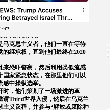
aZwGuqVQ
～～～～～～～～～
是马克思主义者，他们一直在等待
党的继承权，直到他们最终在
2020
乱来恐吓警察，然后利用类似流感
个国家紧急状态，在那里他们可以
流感中操纵选举。
杆时，他们策划了一场激进的革
邀请
Third
世界入侵，然后在乌克兰
球主义议程，并参与
“
解放或废除种