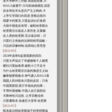
· 老天爷睁开三分眼.美国思想家.川
· MAGA振寰宇.川马双雄领潮流.深层
· 挂全球化羊头卖共产主义狗肉.卡
· 上帝引导我们向前进.里根总统问
· 我爱卡利莱克.川普起诉白灯政府.
· 大陆中国造反有理；破鞋哈里斯从
· 哈里斯沃尔兹反人类历史.左翼极
· 反人类的哈里斯-瓦尔兹议程；川
· 川普行之有效的法律和秩序战略：
· 川总的话像钟响.说得咱心里亮堂
【政论406】
· 2024年选举&监督国家的回归.
· 川普大声说出了华盛顿每个人都害
· 横扫川黑如卷席.破鞋小三不足兮
· 为什么哈里斯沃尔兹的激进主义如
· 嫩寒锁梦因春冷.神气袭人MAGA香
· 我国人民对暗杀川普的反应；只有
· 中国黑医院.医疗市场化的结果；
· 不用外国侵略.中国人自己就把自
· 天降神传川总统. 公开宗教信仰.
· 川普遭暗杀.加速巨大变革.哈里斯
【政论405】
· 暗杀政治和哈里斯戏子的突然降临