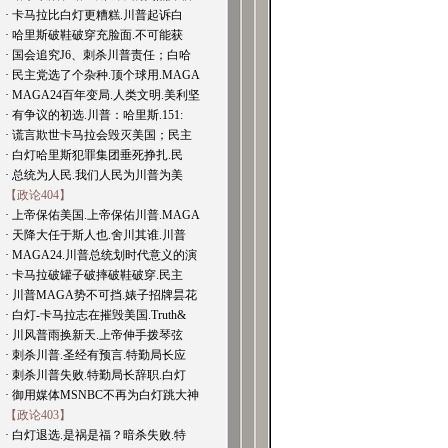
· 卡马拉比白灯更糟糕.川普起诉白
· 哈里斯破鞋破穿充脸面.不可能获
· 国会追究J6、刺杀川普责任；白哈
· 民主党选了个杂种.顶个球用.MAGA
· MAGA24百年变局.人类文明.美利坚
· 有争议的初选.川普：哈里斯.151:
· 谎言欺世卡马拉会毁灭美国；民主
· 白灯哈里斯犯罪集团垂死挣扎.民
· 总统为人民.我们人民为川普为美
【政论404】
· 上帝保佑美国.上帝保佑川普.MAGA
· 天降大任于斯人也.舍川其谁.川普
· MAGA24.川普总统划时代意义的演
· 卡马拉破罐子破摔破鞋破穿.民主
· 川普MAGA势不可挡.婊子招牌昙花
· 白灯-卡马拉志在摧毁美国.Truth&
· 川风普雨换新天.上帝伸手拨琴弦
· 刺杀川普.圣经有预言.特勤局长应
· 刺杀川普失败.特勤局长辞职.白灯
· 御用媒体MSNBC不再为白灯跳大神
【政论403】
· 白灯退选.是祸是福？暗杀失败.特