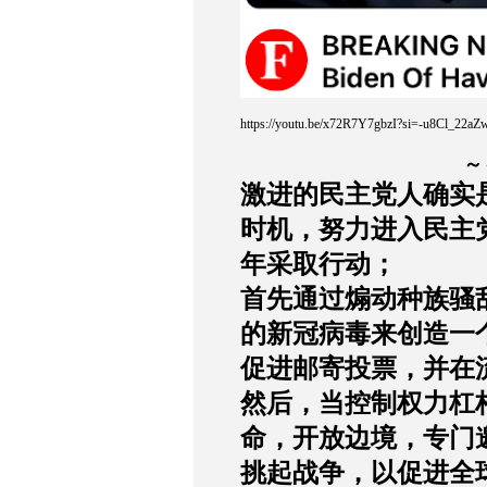
https://youtu.be/x72R7Y7gbzI?si=-u8Cl_22
～
激进的民主党人确实
时机，努力进入民主
年采取行动；
首先通过煽动种族骚
的新冠病毒来创造一
促进邮寄投票，并在
然后，当控制权力杠
命，开放边境，专门
挑起战争，以促进全