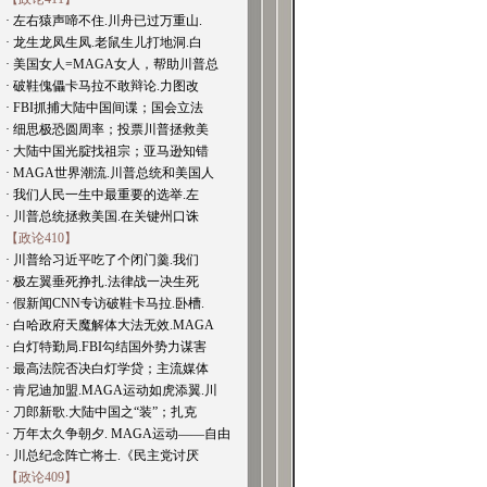
· 左右猿声啼不住.川舟已过万重山.
· 龙生龙凤生凤.老鼠生儿打地洞.白
· 美国女人=MAGA女人，帮助川普总
· 破鞋傀儡卡马拉不敢辩论.力图改
· FBI抓捕大陆中国间谍；国会立法
· 细思极恐圆周率；投票川普拯救美
· 大陆中国光腚找祖宗；亚马逊知错
· MAGA世界潮流.川普总统和美国人
· 我们人民一生中最重要的选举.左
· 川普总统拯救美国.在关键州口诛
【政论410】
· 川普给习近平吃了个闭门羹.我们
· 极左翼垂死挣扎.法律战一决生死
· 假新闻CNN专访破鞋卡马拉.卧槽.
· 白哈政府天魔解体大法无效.MAGA
· 白灯特勤局.FBI勾结国外势力谋害
· 最高法院否决白灯学贷；主流媒体
· 肯尼迪加盟.MAGA运动如虎添翼.川
· 刀郎新歌.大陆中国之“装”；扎克
· 万年太久争朝夕. MAGA运动——自由
· 川总纪念阵亡将士.《民主党讨厌
【政论409】