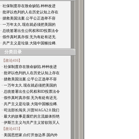
· 社保制度存在致命缺陷.种种改进
· 批评以色列的人在历史认知上存在
· 拯救美国法案.公平公正选举不容
· 一万年太久.现在就必须把美国的
· 总统签署出生公民权和ID投票法令
· 假作真时真亦假.无为有处有还无.
· 共产主义是垃圾.大陆中国猴拉稀.
分类目录
【政论416】
· 社保制度存在致命缺陷.种种改进
· 批评以色列的人在历史认知上存在
· 拯救美国法案.公平公正选举不容
· 一万年太久.现在就必须把美国的
· 总统签署出生公民权和ID投票法令
· 假作真时真亦假.无为有处有还无.
· 共产主义是垃圾.大陆中国猴拉稀.
· 司法部长闯关.川普MAGA2.0.我们
· 最大的故事是腐烂的主流媒体拒绝
· 伊斯兰主义与共产主义皆欲毁灭人
【政论415】
· 美国思想家.白灯开放边界.国内外