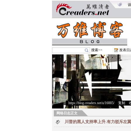
搜索>>
发表日
https://blog.creaders.net/u/16885/
>
复制
>
网络日志正文
川普的黑人支持率上升.有力驳斥左