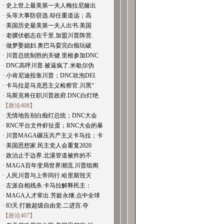
· 史上世上最美第一夫人梅拉尼娅出
· 头等大事防窃选.却任重道远；高
· 美国历史最美第一夫人出书.美国
· 老骥伏枥志在千里.加盟川普阵营.
· 做梦娶媳妇.奥巴马耍完白痴玩破
· 川普总统制胜的关键.里根参加DNC
· DNC高呼川普.被逼疯了.米歇尔伪
· 小肯尼迪投靠川普；DNC吹泡DEI.
· 卡马拉是马克思主义检察官.川黑“
· 马斯克将任职川普政府.DNC白灯绝
【政论408】
· 无情地告别白痴灯总统；DNC大会
· RNC平台文件虾扯蛋；RNC大会的暴
· 川普MAGA碾压共产主义卡马拉；卡
· 美国思想家.民主党人会重复2020
· 政治止于边界.北溪管道被炸的不
· MAGA百年变局世界潮流.川普组阁
· 人民川普与上帝同行.哈里斯毁灭
· 左派自相残杀.卡马拉解释民主：
· MAGA人才辈出.芳龄永继.点中全球
· 83天.打败超级自由党.二进宫.夺
【政论407】