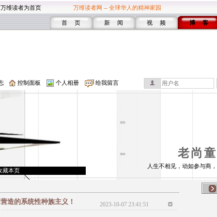
设万维读者为首页
万维读者网 -- 全球华人的精神家园
首 页
新 闻
视 频
博 客
志
控制面板
个人相册
给我留言
老尚童
人生不相见，动如参与商，
收藏本页
翼营造的系统性种族主义！
2023-10-07 23:41:51