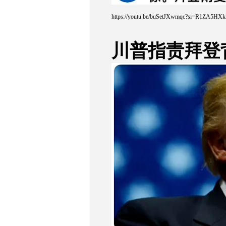
https://youtu.be/buSetJXwmqc?si=R1ZA5HX
川普指责拜登背叛