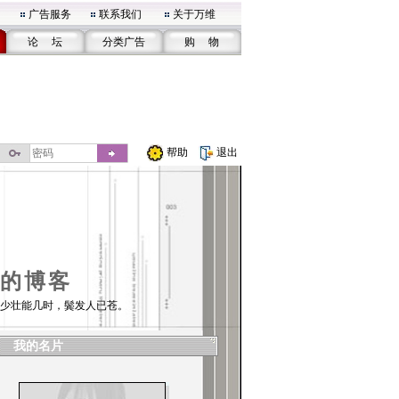
广告服务
联系我们
关于万维
论 坛
分类广告
购 物
帮助
退出
的博客
少壮能几时，鬓发人已苍。
我的名片