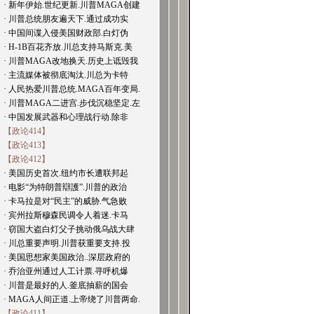
· 新年伊始.世纪更新.川普MAGA创建
· 川普总统朋友遍天下.通过成功实
· 中国间谍入侵美国财政部.白灯伪
· H-1B百花齐放.川总支持马斯克.美
· 川普MAGA改地换天.历史上诋毁我
· 主流媒体被彻底淘汰.川总为卡特
· 人民热爱川普总统.MAGA百年变局.
· 川普MAGA二进宫.步伐沉稳坚定.左
· 中国发展武器和心理战行动.除非
【政论414】
【政论413】
【政论412】
· 美国历史首次.纽约市长遭联邦起
· 电影“为特朗普辯護”.川普的政治
· 卡马拉是对“民主”的威胁.气急败
· 宾州拉斯穆森民调令人着迷.卡马
· 窃国大盗白灯父子挑动俄乌战大肆
· 川总重要声明.川普获重要支持.投
· 美国思想家美国政治..深层政府的
· 乔治亚州通过人工计票.寻呼机爆
· 川普是最好的人.釜底抽薪的国会
· MAGA人间正道.上帝绕了川普两命.
【政论411】