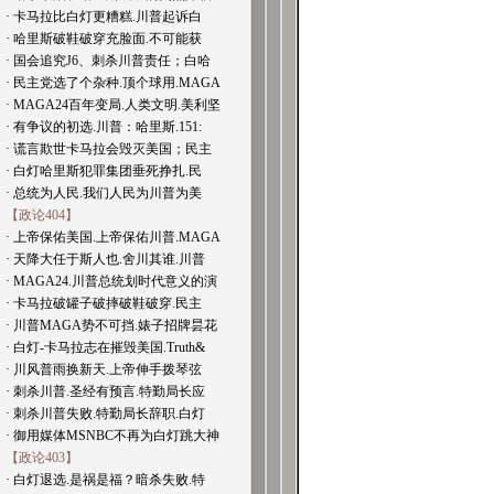
· 卡马拉比白灯更糟糕.川普起诉白
· 哈里斯破鞋破穿充脸面.不可能获
· 国会追究J6、刺杀川普责任；白哈
· 民主党选了个杂种.顶个球用.MAGA
· MAGA24百年变局.人类文明.美利坚
· 有争议的初选.川普：哈里斯.151:
· 谎言欺世卡马拉会毁灭美国；民主
· 白灯哈里斯犯罪集团垂死挣扎.民
· 总统为人民.我们人民为川普为美
【政论404】
· 上帝保佑美国.上帝保佑川普.MAGA
· 天降大任于斯人也.舍川其谁.川普
· MAGA24.川普总统划时代意义的演
· 卡马拉破罐子破摔破鞋破穿.民主
· 川普MAGA势不可挡.婊子招牌昙花
· 白灯-卡马拉志在摧毁美国.Truth&
· 川风普雨换新天.上帝伸手拨琴弦
· 刺杀川普.圣经有预言.特勤局长应
· 刺杀川普失败.特勤局长辞职.白灯
· 御用媒体MSNBC不再为白灯跳大神
【政论403】
· 白灯退选.是祸是福？暗杀失败.特