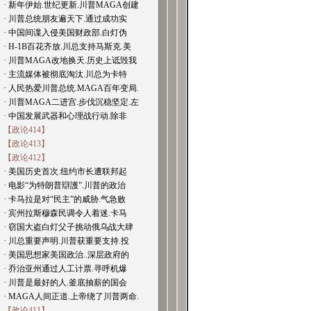
· 新年伊始.世纪更新.川普MAGA创建
· 川普总统朋友遍天下.通过成功实
· 中国间谍入侵美国财政部.白灯伪
· H-1B百花齐放.川总支持马斯克.美
· 川普MAGA改地换天.历史上诋毁我
· 主流媒体被彻底淘汰.川总为卡特
· 人民热爱川普总统.MAGA百年变局.
· 川普MAGA二进宫.步伐沉稳坚定.左
· 中国发展武器和心理战行动.除非
【政论414】
【政论413】
【政论412】
· 美国历史首次.纽约市长遭联邦起
· 电影“为特朗普辯護”.川普的政治
· 卡马拉是对“民主”的威胁.气急败
· 宾州拉斯穆森民调令人着迷.卡马
· 窃国大盗白灯父子挑动俄乌战大肆
· 川总重要声明.川普获重要支持.投
· 美国思想家美国政治..深层政府的
· 乔治亚州通过人工计票.寻呼机爆
· 川普是最好的人.釜底抽薪的国会
· MAGA人间正道.上帝绕了川普两命.
【政论411】