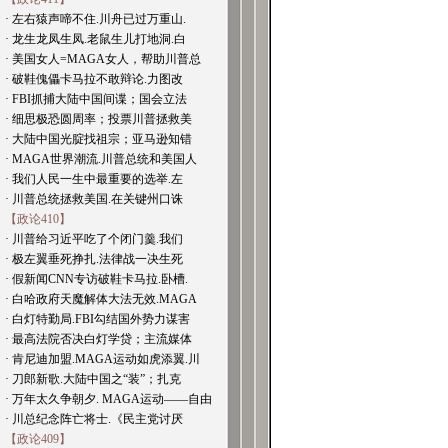
· 左右猿声啼不住.川舟已过万重山.
· 龙生龙凤生凤.老鼠生儿打地洞.白
· 美国女人=MAGA女人，帮助川普总
· 破鞋傀儡卡马拉不敢辩论.力图改
· FBI抓捕大陆中国间谍；国会立法
· 细思极恐圆周率；投票川普拯救美
· 大陆中国光腚找祖宗；亚马逊知错
· MAGA世界潮流.川普总统和美国人
· 我们人民一生中最重要的选举.左
· 川普总统拯救美国.在关键州口诛
【政论410】
· 川普给习近平吃了个闭门羹.我们
· 极左翼垂死挣扎.法律战一决生死
· 假新闻CNN专访破鞋卡马拉.卧槽.
· 白哈政府天魔解体大法无效.MAGA
· 白灯特勤局.FBI勾结国外势力谋害
· 最高法院否决白灯学贷；主流媒体
· 肯尼迪加盟.MAGA运动如虎添翼.川
· 刀郎新歌.大陆中国之“装”；扎克
· 万年太久争朝夕. MAGA运动——自由
· 川总纪念阵亡将士.《民主党讨厌
【政论409】