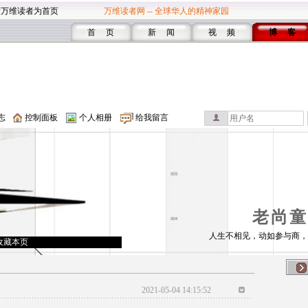
设万维读者为首页
万维读者网 -- 全球华人的精神家园
首 页
新 闻
视 频
博 客
志
控制面板
个人相册
给我留言
老尚童
人生不相见，动如参与商，
收藏本页
2021-05-04 14:15:52