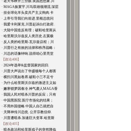
· 老天爷睁开三分眼.美国思想家.川
· MAGA振寰宇.川马双雄领潮流.深层
· 挂全球化羊头卖共产主义狗肉.卡
· 上帝引导我们向前进.里根总统问
· 我爱卡利莱克.川普起诉白灯政府.
· 大陆中国造反有理；破鞋哈里斯从
· 哈里斯沃尔兹反人类历史.左翼极
· 反人类的哈里斯-瓦尔兹议程；川
· 川普行之有效的法律和秩序战略：
· 川总的话像钟响.说得咱心里亮堂
【政论406】
· 2024年选举&监督国家的回归.
· 川普大声说出了华盛顿每个人都害
· 横扫川黑如卷席.破鞋小三不足兮
· 为什么哈里斯沃尔兹的激进主义如
· 嫩寒锁梦因春冷.神气袭人MAGA香
· 我国人民对暗杀川普的反应；只有
· 中国黑医院.医疗市场化的结果；
· 不用外国侵略.中国人自己就把自
· 天降神传川总统. 公开宗教信仰.
· 川普遭暗杀.加速巨大变革.哈里斯
【政论405】
· 暗杀政治和哈里斯戏子的突然降临