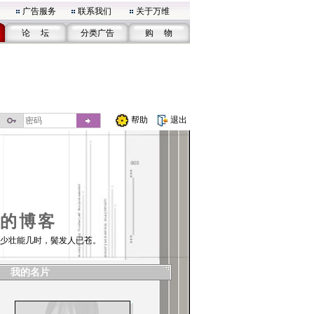
广告服务
联系我们
关于万维
论 坛
分类广告
购 物
帮助
退出
的博客
少壮能几时，鬓发人已苍。
我的名片