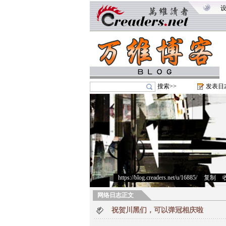
搜索>>
发表日
https://blog.creaders.net/u/16885/
>
复制
>
网络日志正文
祝贺川黑们，可以弹冠相庆啦