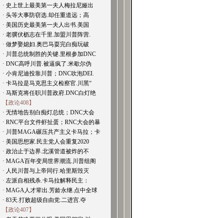
· 史上世上最美第一夫人梅拉尼娅出
· 头等大事防窃选.却任重道远；高
· 美国历史最美第一夫人出书.美国
· 老骥伏枥志在千里.加盟川普阵营.
· 做梦娶媳妇.奥巴马耍完白痴玩破
· 川普总统制胜的关键.里根参加DNC
· DNC高呼川普.被逼疯了.米歇尔伪
· 小肯尼迪投靠川普；DNC吹泡DEI.
· 卡马拉是马克思主义检察官.川黑“
· 马斯克将任职川普政府.DNC白灯绝
【政论408】
· 无情地告别白痴灯总统；DNC大会
· RNC平台文件虾扯蛋；RNC大会的暴
· 川普MAGA碾压共产主义卡马拉；卡
· 美国思想家.民主党人会重复2020
· 政治止于边界.北溪管道被炸的不
· MAGA百年变局世界潮流.川普组阁
· 人民川普与上帝同行.哈里斯毁灭
· 左派自相残杀.卡马拉解释民主：
· MAGA人才辈出.芳龄永继.点中全球
· 83天.打败超级自由党.二进宫.夺
【政论407】