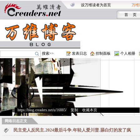
设万维读者为首页
万维
首 页
搜索>>
发表日志
控制面板
个人相册
https://blog.creaders.net/u/16885/
>
复制
>
收藏本页
网络日志正文
民主党人反民主.2024最后斗争.年轻人爱川普.舔白灯的发了疯