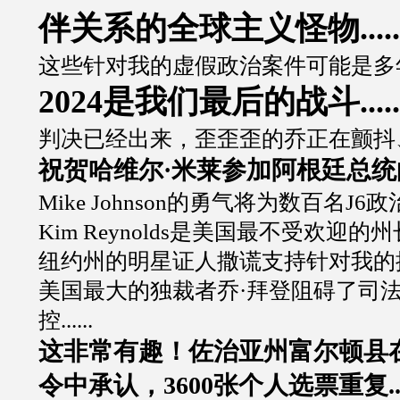
伴关系的全球主义怪物.....
这些针对我的虚假政治案件可能是多年前提
2024是我们最后的战斗.....
判决已经出来，歪歪歪的乔正在颤抖、
祝贺哈维尔·米莱参加阿根廷总统的伟大
Mike Johnson的勇气将为数百名J
Kim Reynolds是美国最不受欢迎的州长..
纽约州的明星证人撒谎支持针对我的操纵案
美国最大的独裁者乔·拜登阻碍了司
控......
这非常有趣！佐治亚州富尔顿县
令中承认，3600张个人选票重复..