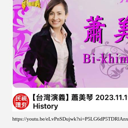
https://youtu.be/eLvPnSDujwk?si=P5LG6dP5TDRlAn