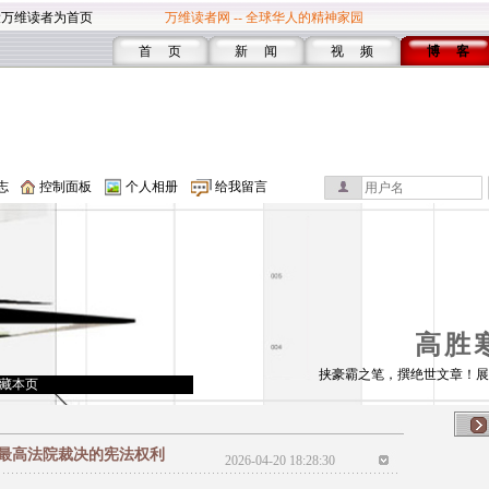
设万维读者为首页
万维读者网 -- 全球华人的精神家园
首 页
新 闻
视 频
博 客
志
控制面板
个人相册
给我留言
高胜
挟豪霸之笔，撰绝世文章！展
藏本页
最高法院裁决的宪法权利
2026-04-20 18:28:30