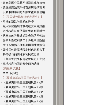
· 冒充美国公民是不得司法或行政特
· 美国最高法院千锤百炼历经风雨考
· 以名取财唯利是图欺世盗名的唐纳
【《美国近代民权运动发展史》】
· 司法的叛乱与民权的升华
· 融入家庭婚姻体制与改变家庭婚姻
· 四性权利征服伪善的维多利亚时代
· 从非法的异族通婚到合法的同性结
· 影响四性权利的二十件最高法院案
· 大江东流挡不住的美国同性婚姻合
· 四性团体最高法院划时代维权大案
· 勢如破竹的四性权利民权运动
· 《美国近代民权运动发展史》主要
· 宪法权利与国家安全间的选择
【高胜寒 文集】
· 兰兰（小说）
【《夏威夷群岛王国王朝风云》】
· 《夏威夷群岛王国王朝风云》(序
· 《夏威夷群岛王国王朝风云》(跋
· 《夏威夷群岛王国王朝风云》(第
· 《夏威夷群岛王国王朝风云》(第
· 《夏威夷群岛王国王朝风云》(第