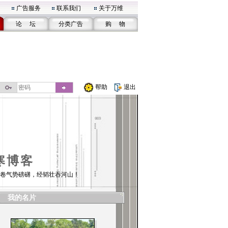
广告服务
联系我们
关于万维
论 坛
分类广告
购 物
帮助
退出
寒博客
卷气势磅礴，经韬壮吞河山！
我的名片