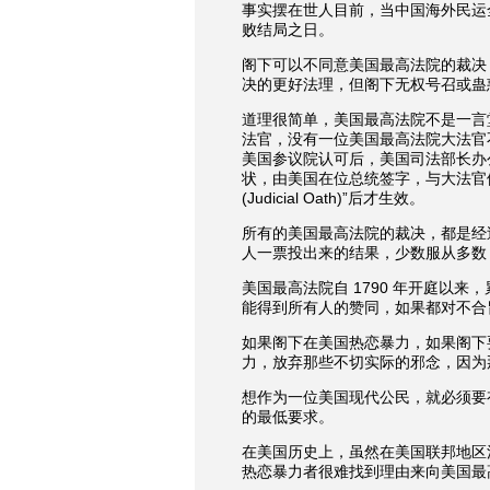
事实摆在世人目前，当中国海外民运
败结局之日。
阁下可以不同意美国最高法院的裁决
决的更好法理，但阁下无权号召或蛊
道理很简单，美国最高法院不是一言
法官，没有一位美国最高法院大法官
美国参议院认可后，美国司法部长办
状，由美国在位总统签字，与大法官
(Judicial Oath
)”后才生效。
所有的美国最高法院的裁决，都是经
人一票投出来的结果，少数服从多数
美国最高法院自
1790 年开庭以来，
能得到所有人的赞同，如果都对不合
如果阁下在美国热恋暴力，如果阁下
力，放弃那些不切实际的邪念，因为
想作为一位美国现代公民，就必须要
的最低要求。
在美国历史上，虽然在美国联邦地区
热恋暴力者很难找到理由来向美国最