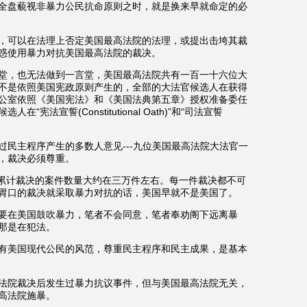
全盘藐视非暴力公民抗命原则之时，就是换来早就命定的必
，可以在法理上否定美国最高法院的法理，或提出击垮其裁
惑使用暴力对抗美国最高法院的裁决。
堂，也无法做到一言堂，美国最高法院共有一百一十六位大
不是依照美国宪政原则产生的，全部的大法官候选人在获得
公室依照《美国宪法》和《美国法典第五章》授权准备委任
候选人在“宪法宣誓
(Constitutional Oath)”和“司法宣誓
过民主程序产生的多数人意见
---九位美国最高法院大法官一
，裁决必须尊重。
累计裁决的案件数量大约在三万件左右。每一件裁决都不可
胃口的裁决就采取暴力对抗的话，美国早就不是美国了。
要在美国鼓吹暴力，笔者不会同意，笔者奉劝阁下远离暴
那是在犯法。
有美国现代公民的风范，尊重民主程序和民主成果，是基本
法院裁决后发生过暴力抗议事件，但与美国最高法院无关，
高法院施暴。