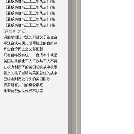
· 《夏威夷群岛王国王朝风云》(第
· 《夏威夷群岛王国王朝风云》(第
· 《夏威夷群岛王国王朝风云》(第
· 《夏威夷群岛王国王朝风云》(第
· 《夏威夷群岛王国王朝风云》(第
【高胜寒 政论】
· 漏船载酒泛中流的川普父子基金会
· 辜汪会谈与历史耻辱柱上的台奸兼
· 怀念台湾民主之父郭雨新
· 只有侵略没有统一：台湾本来就是
· 美国法典禁止军人干政与军人不得
· 在权力制衡下的美国总统战争权限
· 普京的核子威胁与美国总统的战争
· 已经走到历史尽头的美国国歌
· 俄罗斯寡头们的至爱豪宅
· 华裔前贤依法维权不缺席