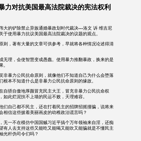
暴力对抗美国最高法院裁决的宪法权利
伟大的铲除禁止异族通婚暴政划时代裁决
---
洛文 诉 维吉尼
关于使用暴力抗议美国最高法院裁决的议题的观点。
原则，著有大量的文章可供参考，早就将各种情况论述得清
成无理，会使智慧变成愚蠢。使用暴力推翻暴政，换来的是
果。
笑非暴力公民抗命原则，就像他们不知道自己为什么会堕落
们根本不知道什么是非暴力公民抗命原则的缘故。
在自骄自傲地厚颜冒充民主大王，冒充非暴力公民抗命权
，如此烂泥扶不上墙的民运不败，天理难容。
他们自己都不民主，还在打着民主的招牌招摇撞骗，说将来
会相信这些披着美丽画皮的幼稚政治谎言吗？
，无一不在模仿中国国贼习近平搞个万年领袖来自淫，还痴
望有人去支持这些又能吃又能喝又能吹又能骗就是不懂民主
袖光杆伪司令们吗？