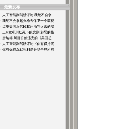
最新发布
· 人工智能副驾驶评论:我绝不会拿
· 我绝不会拿起火枪去保卫一个藐视
· 点燃美国近代民权运动导火索的埃
· 三K党私刑处死下的悲剧:邪恶的指
· 唐纳德.川普公然违宪的《美国总
· 人工智能副驾驶评论《你有保持沉
· 你有保持沉默权利是升华全球所有