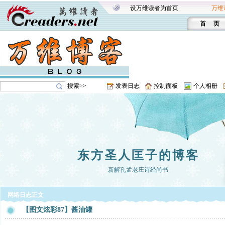
设万维读者为首页
万维
首 页
搜索>>
发表日志
控制面板
个人相册
东方圣人匡子的博客
新解孔孟老庄诗经尚书
网络日志正文
【图文炫彩87】酱油罐