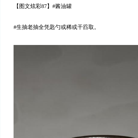
【图文炫彩87】#酱油罐
#生抽老抽全凭匙勺或稀或干舀取。