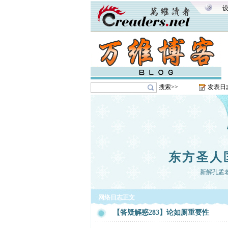
搜索>>
发表日
东方圣人
新解孔孟
网络日志正文
【答疑解惑283】论如厕重要性