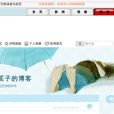
设万维读者为首页
万维读者网 -- 全球华人的精神家园
首 页
新 闻
视 频
博 客
志
控制面板
个人相册
给我留言
匡子的博客
老庄诗经尚书
2026-06-19 03:42:40