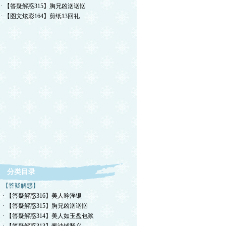
· 【答疑解惑315】胸兄凶汹讻忷
· 【图文炫彩164】剪纸13回礼
分类目录
【答疑解惑】
· 【答疑解惑316】美人吟淫银
· 【答疑解惑315】胸兄凶汹讻忷
· 【答疑解惑314】美人如玉盘包浆