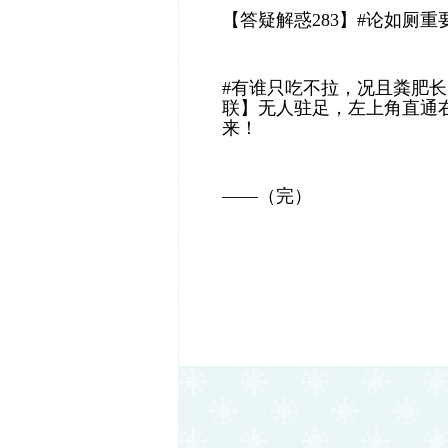
【答疑解惑283】#论如厕重
#有谁只吃不拉，况且粪肥
联】无人驻足，左上角直通右
来！
——（完）