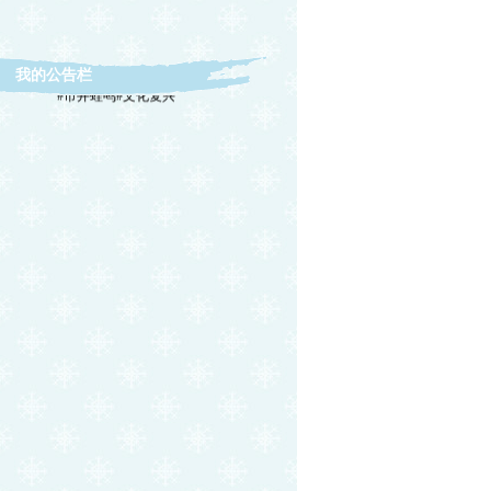
我的公告栏
#市井蛙鸣#文化复兴