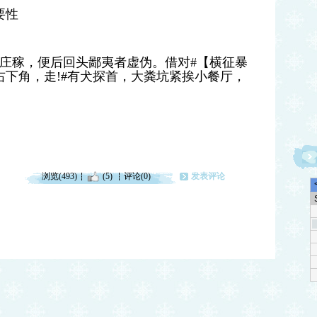
要性
长庄稼，便后回头鄙夷者虚伪。借对#【横征暴
下角，走!#有犬探首，大粪坑紧挨小餐厅，
浏览(493)
(5)
评论(0)
发表评论