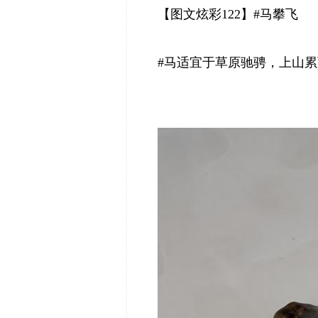
【图文炫彩122】#马攀飞
#马适宜于草原驰骋，上山