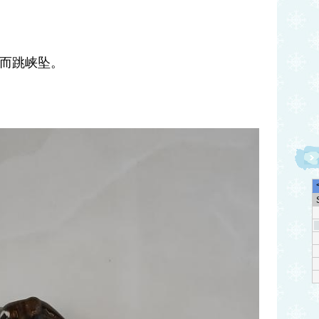
累而跳峡坠。