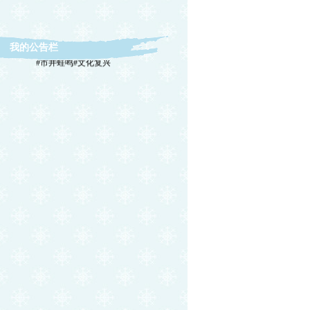
我的公告栏
#市井蛙鸣#文化复兴