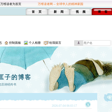
设万维读者为首页
万维读者网 -- 全球华人的精神家园
首 页
新 闻
视 频
博 客
志
控制面板
个人相册
给我留言
匡子的博客
老庄诗经尚书
2026-07-04 06:03:17