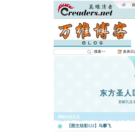
搜索>>
发表日
东方圣人
新解孔孟
网络日志正文
【图文炫彩122】马攀飞