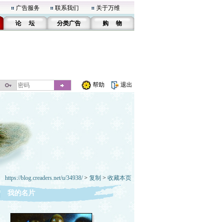
广告服务
联系我们
关于万维
论 坛
分类广告
购 物
帮助
退出
https://blog.creaders.net/u/34938/
>
复制
>
收藏本页
我的名片