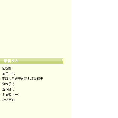
最新发布
· 忆捉虾
· 童年小忆
· 牢骚过后该干的活儿还是得干
· 遛狗手记
· 遛狗随记
· 主妇歌（一）
· 小记两则