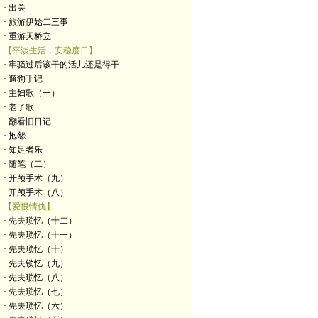
· 出关
· 旅游伊始二三事
· 重游天桥立
【平淡生活，安稳度日】
· 牢骚过后该干的活儿还是得干
· 遛狗手记
· 主妇歌（一）
· 老了歌
· 翻看旧日记
· 抱怨
· 知足者乐
· 随笔（二）
· 开颅手术（九）
· 开颅手术（八）
【爱恨情仇】
· 先夫琐忆（十二）
· 先夫琐忆（十一）
· 先夫琐忆（十）
· 先夫锁忆（九）
· 先夫琐忆（八）
· 先夫琐忆（七）
· 先夫琐忆（六）