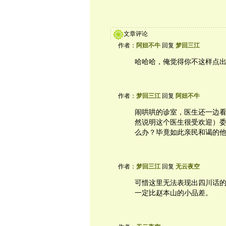
文章评论
作者：
阿妞不牛
回复
梦回三江
哈哈哈，俺觉得你不这样点
作者：
梦回三江
回复
阿妞不牛
闹哄哄的诊室，医生还一边
然说明这个医生很受欢迎）
么办？毕竟如此亲民和谒的
作者：
梦回三江
回复
无云夜空
可惜这里无法表现出四川话
一定比赵本山的小品差。