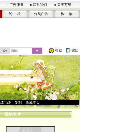
广告服务
联系我们
关于万维
论 坛
分类广告
购 物
帮助
退出
u/37423/
>
复制
>
收藏本页
我的名片