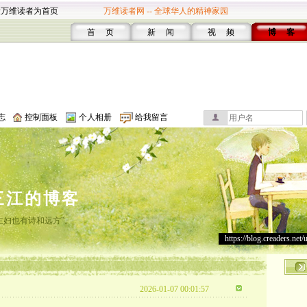
设万维读者为首页
万维读者网 -- 全球华人的精神家园
首 页
新 闻
视 频
博 客
志
控制面板
个人相册
给我留言
三江的博客
主妇也有诗和远方”。
https://blog.creaders.net/
2026-01-07 00:01:57