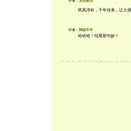
作者：
无云夜空
民风淳朴，千年传承，让人
作者：
阿妞不牛
哈哈哈！结尾那句妙！