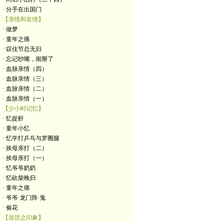
· 分手在出国门
【亲情和友情】
· 做梦
· 童年之痛
· 叹佳节总无归
· 忘记吵嘴，闹掰了
· 血脉亲情（四）
· 血脉亲情（三）
· 血脉亲情（二）
· 血脉亲情（一）
【少小时记忆】
· 忆捉虾
· 童年小忆
· 忆学打乒乓与罗圈腿
· 挨母亲打（二）
· 挨母亲打（一）
· 忆爷爷奶奶
· 忆砍柴晚归
· 童年之痛
· 爷爷·龙门阵·鬼
· 偷花
【游历之印象】