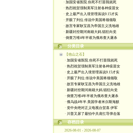
· 加国安省医院.你死不打苗我就死
· 热烈祝贺强制美军注射各种疫苗女
· 史上最严出入境管理虽说9.15才实
· 开眼了列位.传说中美国将领领取
· 故宫专家耿宝昌为帝国主义洗地雄
· 新疆封控期河南籍大妈.猖狂向党
· 倒查万维4年半谁为俄布查大屠杀
分类目录
【他山之石】
· 加国安省医院.你死不打苗我就死
· 热烈祝贺强制美军注射各种疫苗女
· 史上最严出入境管理虽说9.15才实
· 开眼了列位.传说中美国将领领取
· 故宫专家耿宝昌为帝国主义洗地雄
· 新疆封控期河南籍大妈.猖狂向党
· 倒查万维4年半谁为俄布查大屠杀
· 俄乌战4年半.美国学者米尔斯海默
· 党中央绝对正义电视台贺喜.伊军
· 川普又尿了最怕中共肩扛导弹击落
存档目录
2026-08-01 - 2026-08-07