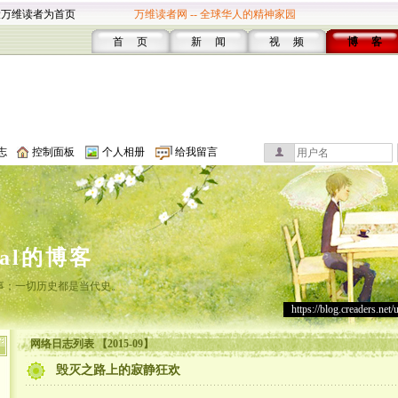
设万维读者为首页
万维读者网 -- 全球华人的精神家园
首 页
新 闻
视 频
博 客
志
控制面板
个人相册
给我留言
cal的博客
事；一切历史都是当代史。
https://blog.creaders.net/
网络日志列表 【2015-09】
毁灭之路上的寂静狂欢