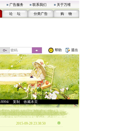
广告服务
联系我们
关于万维
论 坛
分类广告
购 物
帮助
退出
u/8994/
>
复制
>
收藏本页
2015-09-28 23:38:50